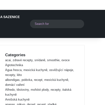
A SAZENICE
Switch skin
Search
for
Categories
acai, zdravé recepty, snídaně, smoothie, ovoce
Agrotechnika
Agua fresca, mexická kuchyně, osvěžující nápoje,
recepty, léto
albondigas, polévka, recept, mexická kuchyně,
domácí vaření
Alfredo, těstoviny, mořské plody, recepty, italská
kuchyně
Amišská kuchyně
ananas, nákyp, dezert, recept, sladké