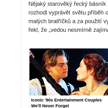
Nějaký starověký řecký básník 
rozhodl vyprávět světu příběh 
malých bratříčků a za použití 
řekl, že „vedou nesmírně zajíma