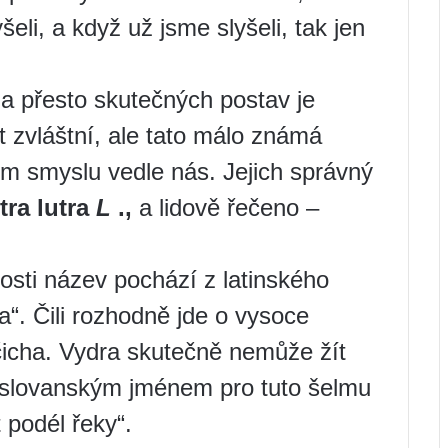
eli, a když už jsme slyšeli, tak jen
a přesto skutečných postav je
 zvláštní, ale tato málo známá
ším smyslu vedle nás. Jejich správný
tra lutra
L
.,
a lidově řečeno –
sti název pochází z latinského
“. Čili rozhodně jde o vysoce
čicha. Vydra skutečně nemůže žít
slovanským jménem pro tuto šelmu
 podél řeky“.