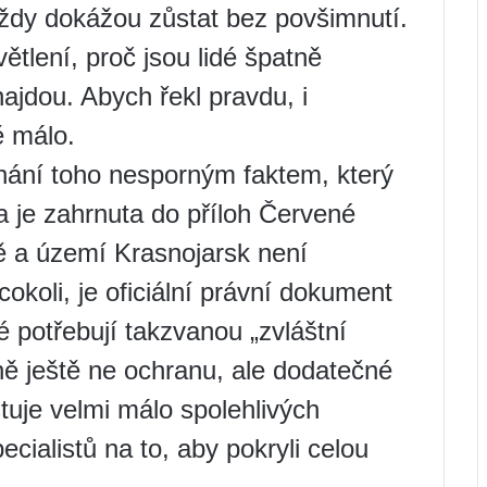
, vždy dokážou zůstat bez povšimnutí.
tlení, proč jsou lidé špatně
ajdou. Abych řekl pravdu, i
ě málo.
nání toho nesporným faktem, který
 je zahrnuta do příloh Červené
 a území Krasnojarsk není
 cokoli, je oficiální právní dokument
é potřebují takzvanou „zvláštní
ně ještě ne ochranu, ale dodatečné
stuje velmi málo spolehlivých
ecialistů na to, aby pokryli celou