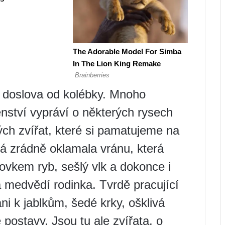
e doslova od kolébky. Mnoho
nství vypráví o některých rysech
ých zvířat, které si pamatujeme na
erá zrádně oklamala vránu, která
lovkem ryb, sešlý vlk a dokonce i
medvědí rodinka. Tvrdě pracující
áni k jablkům, šedé krky, ošklivá
 postavy. Jsou tu ale zvířata, o