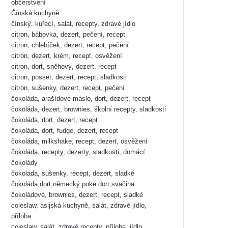
občerstvení
Čínská kuchyně
čínský, kuřecí, salát, recepty, zdravé jídlo
citron, bábovka, dezert, pečení, recept
citron, chlebíček, dezert, recept, pečení
citron, dezert, krém, recept, osvěžení
citron, dort, sněhový, dezert, recept
citron, posset, dezert, recept, sladkosti
citron, sušenky, dezert, recept, pečení
čokoláda, arašídové máslo, dort, dezert, recept
čokoláda, dezert, brownies, školní recepty, sladkosti
čokoláda, dort, dezert, recept
čokoláda, dort, fudge, dezert, recept
čokoláda, milkshake, recept, dezert, osvěžení
čokoláda, recepty, dezerty, sladkosti, domácí
čokolády
čokoláda, sušenky, recept, dezert, sladké
čokoláda,dort,německý poke dort,svačina
čokoládové, brownies, dezert, recept, sladké
coleslaw, asijská kuchyně, salát, zdravé jídlo,
příloha
coleslaw, salát, zdravé recepty, příloha, jídlo