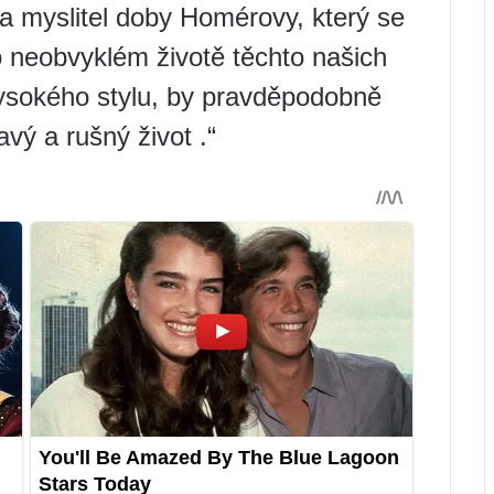
a myslitel doby Homérovy, který se
o neobvyklém životě těchto našich
vysokého stylu, by pravděpodobně
vý a rušný život .“