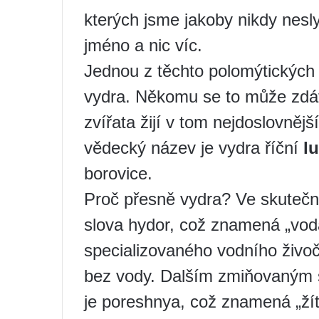
kterých jsme jakoby nikdy neslyš
jméno a nic víc.
Jednou z těchto polomýtických 
vydra. Někomu se to může zdát
zvířata žijí v tom nejdoslovněj
vědecký název je vydra říční
lu
borovice.
Proč přesně vydra? Ve skutečno
slova hydor, což znamená „voda
specializovaného vodního živo
bez vody. Dalším zmiňovaným 
je poreshnya, což znamená „žít