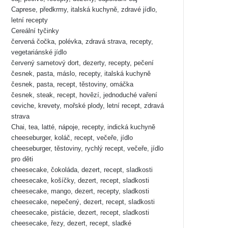
Caprese, předkrmy, italská kuchyně, zdravé jídlo,
letní recepty
Cereální tyčinky
červená čočka, polévka, zdravá strava, recepty,
vegetariánské jídlo
červený sametový dort, dezerty, recepty, pečení
česnek, pasta, máslo, recepty, italská kuchyně
česnek, pasta, recept, těstoviny, omáčka
česnek, steak, recept, hovězí, jednoduché vaření
ceviche, krevety, mořské plody, letní recept, zdravá
strava
Chai, tea, latté, nápoje, recepty, indická kuchyně
cheeseburger, koláč, recept, večeře, jídlo
cheeseburger, těstoviny, rychlý recept, večeře, jídlo
pro děti
cheesecake, čokoláda, dezert, recept, sladkosti
cheesecake, košíčky, dezert, recept, sladkosti
cheesecake, mango, dezert, recepty, sladkosti
cheesecake, nepečený, dezert, recept, sladkosti
cheesecake, pistácie, dezert, recept, sladkosti
cheesecake, řezy, dezert, recept, sladké