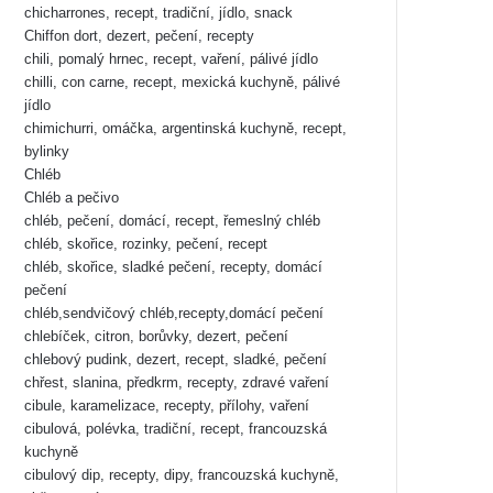
chicharrones, recept, tradiční, jídlo, snack
Chiffon dort, dezert, pečení, recepty
chili, pomalý hrnec, recept, vaření, pálivé jídlo
chilli, con carne, recept, mexická kuchyně, pálivé
jídlo
chimichurri, omáčka, argentinská kuchyně, recept,
bylinky
Chléb
Chléb a pečivo
chléb, pečení, domácí, recept, řemeslný chléb
chléb, skořice, rozinky, pečení, recept
chléb, skořice, sladké pečení, recepty, domácí
pečení
chléb,sendvičový chléb,recepty,domácí pečení
chlebíček, citron, borůvky, dezert, pečení
chlebový pudink, dezert, recept, sladké, pečení
chřest, slanina, předkrm, recepty, zdravé vaření
cibule, karamelizace, recepty, přílohy, vaření
cibulová, polévka, tradiční, recept, francouzská
kuchyně
cibulový dip, recepty, dipy, francouzská kuchyně,