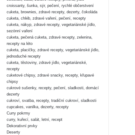
croissanty, šunka, sýr, pečení, rychlé občerstvení
cuketa, brownies, zdravé recepty, dezerty, čokoláda
cuketa, chléb, zdravé vaření, pečení, recepty
cuketa, nákyp, zdravé recepty, vegetariánské jídlo,
sezónní vaření
cuketa, pečená cuketa, zdravé recepty, zelenina,
recepty na léto
cuketa, placičky, zdravé recepty, vegetariánské jídlo,
jednoduché recepty
cuketa, těstoviny, zdravé jídlo, vegetariánské,
recepty
cuketové chipsy, zdravé snacky, recepty, křupavé
chipsy
cukrové sušenky, recepty, pečení, sladkosti, domácí
dezerty
cukroví, svatba, recepty, tradiční cukroví, sladkosti
cupcakes, vanilka, dezerty, recepty
Curry pokrmy
curry, kuřecí, salát, letní, recept
Dekorativní prvky
Deserty