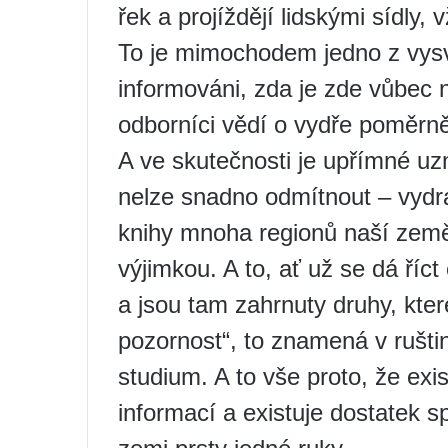
řek a projíždějí lidskými sídly
To je mimochodem jedno z vysvě
informováni, zda je zde vůbec n
odborníci vědí o vydře poměrn
A ve skutečnosti je upřímné uz
nelze snadno odmítnout – vydra
knihy mnoha regionů naší země
výjimkou. A to, ať už se dá říct
a jsou tam zahrnuty druhy, kter
pozornost“, to znamená v rušti
studium. A to vše proto, že exi
informací a existuje dostatek sp