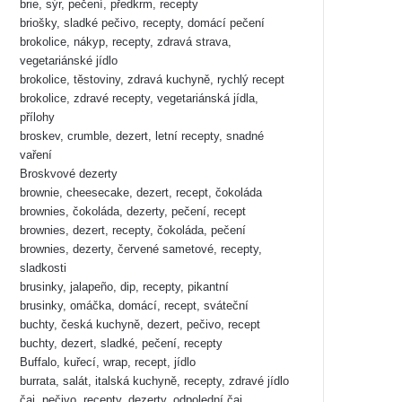
brie, sýr, pečení, předkrm, recepty
briošky, sladké pečivo, recepty, domácí pečení
brokolice, nákyp, recepty, zdravá strava,
vegetariánské jídlo
brokolice, těstoviny, zdravá kuchyně, rychlý recept
brokolice, zdravé recepty, vegetariánská jídla,
přílohy
broskev, crumble, dezert, letní recepty, snadné
vaření
Broskvové dezerty
brownie, cheesecake, dezert, recept, čokoláda
brownies, čokoláda, dezerty, pečení, recept
brownies, dezert, recepty, čokoláda, pečení
brownies, dezerty, červené sametové, recepty,
sladkosti
brusinky, jalapeño, dip, recepty, pikantní
brusinky, omáčka, domácí, recept, sváteční
buchty, česká kuchyně, dezert, pečivo, recept
buchty, dezert, sladké, pečení, recepty
Buffalo, kuřecí, wrap, recept, jídlo
burrata, salát, italská kuchyně, recepty, zdravé jídlo
čaj, pečivo, recepty, dezerty, odpolední čaj