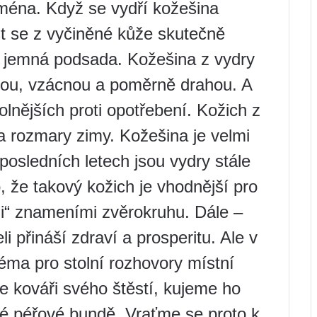
jména. Když se vydří kožešina
st se z vyčiněné kůže skutečně
á, jemná podsada. Kožešina z vydry
nou, vzácnou a poměrně drahou. A
nějších proti opotřebení. Kožich z
a rozmary zimy. Kožešina je velmi
 posledních letech jsou vydry stále
, že takový kožich je vhodnější pro
ími“ znameními zvěrokruhu. Dále –
li přináší zdraví a prosperitu. Ale v
 téma pro stolní rozhovory místní
e kováři svého štěstí, kujeme ho
hé péřové bundě. Vraťme se proto k