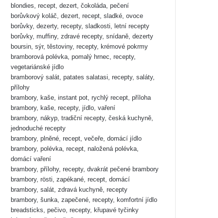
blondies, recept, dezert, čokoláda, pečení
borůvkový koláč, dezert, recept, sladké, ovoce
borůvky, dezerty, recepty, sladkosti, letní recepty
borůvky, muffiny, zdravé recepty, snídaně, dezerty
boursin, sýr, těstoviny, recepty, krémové pokrmy
bramborová polévka, pomalý hrnec, recepty,
vegetariánské jídlo
bramborový salát, patates salatasi, recepty, saláty,
přílohy
brambory, kaše, instant pot, rychlý recept, příloha
brambory, kaše, recepty, jídlo, vaření
brambory, nákyp, tradiční recepty, česká kuchyně,
jednoduché recepty
brambory, plněné, recept, večeře, domácí jídlo
brambory, polévka, recept, naložená polévka,
domácí vaření
brambory, přílohy, recepty, dvakrát pečené brambory
brambory, rösti, zapékané, recept, domácí
brambory, salát, zdravá kuchyně, recepty
brambory, šunka, zapečené, recepty, komfortní jídlo
breadsticks, pečivo, recepty, křupavé tyčinky