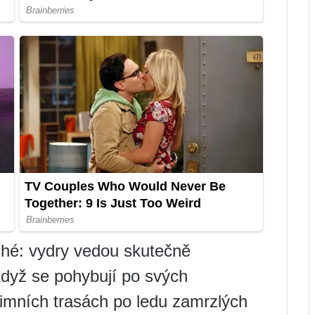
ché: vydry vedou skutečně
 když se pohybují po svých
zimních trasách po ledu zamrzlých