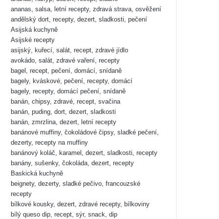
ananas, salsa, letní recepty, zdravá strava, osvěžení
andělský dort, recepty, dezert, sladkosti, pečení
Asijská kuchyně
Asijské recepty
asijský, kuřecí, salát, recept, zdravé jídlo
avokádo, salát, zdravé vaření, recepty
bagel, recept, pečení, domácí, snídaně
bagely, kváskové, pečení, recepty, domácí
bagely, recepty, domácí pečení, snídaně
banán, chipsy, zdravé, recept, svačina
banán, puding, dort, dezert, sladkosti
banán, zmrzlina, dezert, letní recepty
banánové muffiny, čokoládové čipsy, sladké pečení,
dezerty, recepty na muffiny
banánový koláč, karamel, dezert, sladkosti, recepty
banány, sušenky, čokoláda, dezert, recepty
Baskická kuchyně
beignety, dezerty, sladké pečivo, francouzské
recepty
bílkové kousky, dezert, zdravé recepty, bílkoviny
bílý queso dip, recept, sýr, snack, dip