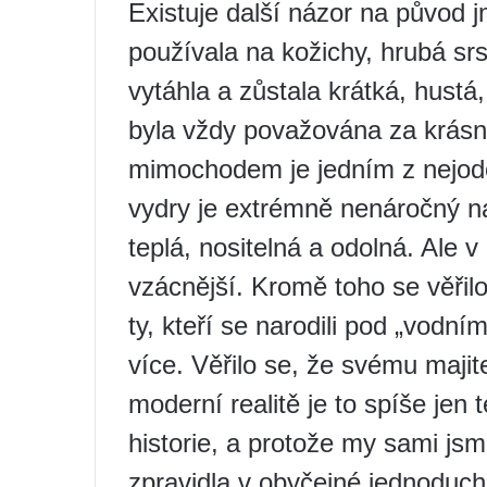
Existuje další názor na původ 
používala na kožichy, hrubá sr
vytáhla a zůstala krátká, hust
byla vždy považována za krás
mimochodem je jedním z nejodol
vydry je extrémně nenáročný n
teplá, nositelná a odolná. Ale v
vzácnější. Kromě toho se věřilo
ty, kteří se narodili pod „vodn
více. Věřilo se, že svému majite
moderní realitě je to spíše jen
historie, a protože my sami jsm
zpravidla v obyčejné jednoduc