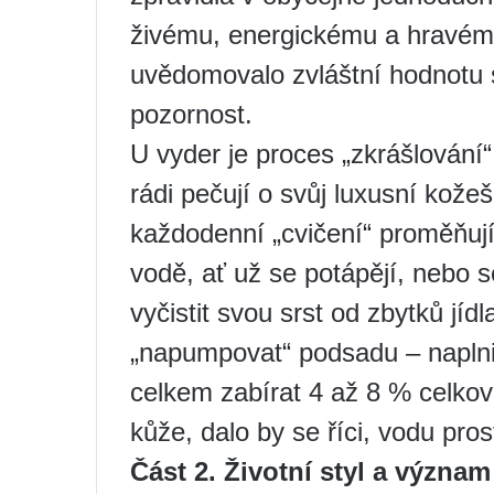
živému, energickému a hravému 
uvědomovalo zvláštní hodnotu s
pozornost.
U vyder je proces „zkrášlování
rádi pečují o svůj luxusní kožeš
každodenní „cvičení“ proměňují
vodě, ať už se potápějí, nebo s
vyčistit svou srst od zbytků jídl
„napumpovat“ podsadu – naplnit
celkem zabírat 4 až 8 % celkov
kůže, dalo by se říci, vodu pro
Část 2. Životní styl a význam