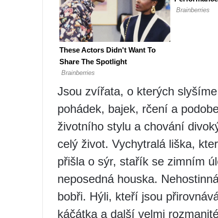
Jsou zvířata, o kterých slyším
pohádek, bajek, rčení a podobe
životního stylu a chování divok
celý život. Vychytralá liška, kt
přišla o sýr, stařík se zimním ú
neposedná houska. Nehostinná 
bobři. Hýli, kteří jsou přirovnáv
káčátka a další velmi rozmanité