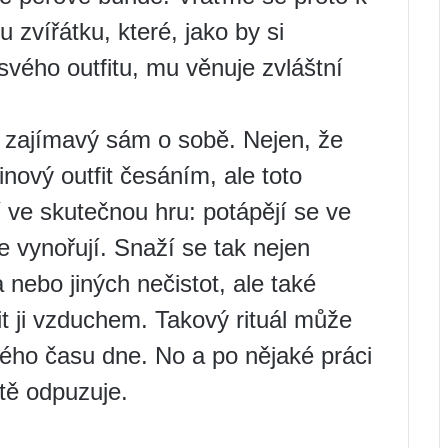
zvířátku, které, jako by si
vého outfitu, mu věnuje zvláštní
“ zajímavý sám o sobě. Nejen, že
inový outfit česáním, ale toto
 ve skutečnou hru: potápějí se ve
e vynořují. Snaží se tak nejen
a nebo jiných nečistot, ale také
 ji vzduchem. Takový rituál může
ého času dne. No a po nějaké práci
stě odpuzuje.