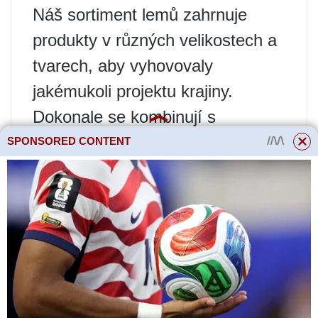
Náš sortiment lemů zahrnuje
produkty v různých velikostech a
tvarech, aby vyhovovaly
jakémukoli projektu krajiny.
Dokonale se kombinují s
dlažebními deskami, takže si
SPONSORED CONTENT
nenechte ujít příležitost zakoupit
dlažební desky, abyste dokončili
svůj projekt.
Továrna na betonové výrobky