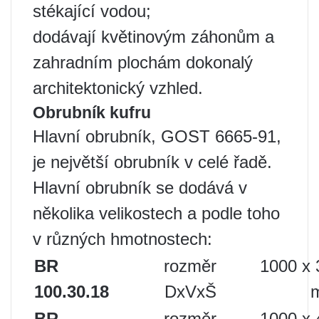
stékající vodou;
dodávají květinovým záhonům a
zahradním plochám dokonalý
architektonický vzhled.
Obrubník kufru
Hlavní obrubník, GOST 6665-91,
je největší obrubník v celé řadě.
Hlavní obrubník se dodává v
několika velikostech a podle toho
v různých hmotnostech:
BR
rozměr
1000 x 
100.30.18
DxVxŠ
BR
rozměr
1000 x 