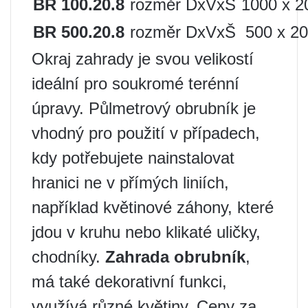
BR 100.20.8
rozměr DxVxŠ
1000 x 2
BR 500.20.8
rozměr DxVxŠ
500 x 2
Okraj zahrady je svou velikostí
ideální pro soukromé terénní
úpravy. Půlmetrový obrubník je
vhodný pro použití v případech,
kdy potřebujete nainstalovat
hranici ne v přímých liniích,
například květinové záhony, které
jdou v kruhu nebo klikaté uličky,
chodníky.
Zahrada
obrubník
,
má také dekorativní funkci,
využívá různé květiny. Ceny za