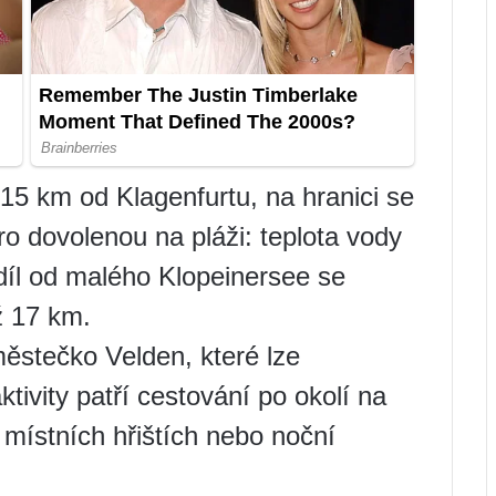
5 km od Klagenfurtu, na hranici se
pro dovolenou na pláži: teplota vody
díl od malého Klopeinersee se
ž 17 km.
ěstečko Velden, které lze
tivity patří cestování po okolí na
 místních hřištích nebo noční