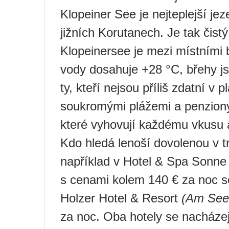
Klopeiner See je nejteplejší je
jižních Korutanech. Je tak čist
Klopeinersee je mezi místními b
vody dosahuje +28 °C, břehy 
ty, kteří nejsou příliš zdatní v 
soukromými plážemi a penzion
které vyhovují každému vkusu 
Kdo hledá lenoší dovolenou v tra
například v Hotel & Spa Sonn
s cenami kolem 140 € za noc s
Holzer Hotel & Resort
(Am See 
za noc. Oba hotely se nacházej