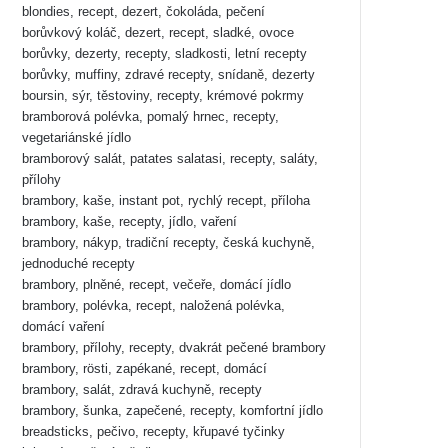
blondies, recept, dezert, čokoláda, pečení
borůvkový koláč, dezert, recept, sladké, ovoce
borůvky, dezerty, recepty, sladkosti, letní recepty
borůvky, muffiny, zdravé recepty, snídaně, dezerty
boursin, sýr, těstoviny, recepty, krémové pokrmy
bramborová polévka, pomalý hrnec, recepty,
vegetariánské jídlo
bramborový salát, patates salatasi, recepty, saláty,
přílohy
brambory, kaše, instant pot, rychlý recept, příloha
brambory, kaše, recepty, jídlo, vaření
brambory, nákyp, tradiční recepty, česká kuchyně,
jednoduché recepty
brambory, plněné, recept, večeře, domácí jídlo
brambory, polévka, recept, naložená polévka,
domácí vaření
brambory, přílohy, recepty, dvakrát pečené brambory
brambory, rösti, zapékané, recept, domácí
brambory, salát, zdravá kuchyně, recepty
brambory, šunka, zapečené, recepty, komfortní jídlo
breadsticks, pečivo, recepty, křupavé tyčinky