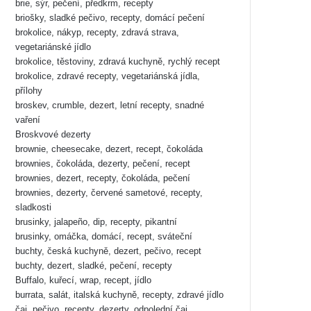
brie, sýr, pečení, předkrm, recepty
briošky, sladké pečivo, recepty, domácí pečení
brokolice, nákyp, recepty, zdravá strava,
vegetariánské jídlo
brokolice, těstoviny, zdravá kuchyně, rychlý recept
brokolice, zdravé recepty, vegetariánská jídla,
přílohy
broskev, crumble, dezert, letní recepty, snadné
vaření
Broskvové dezerty
brownie, cheesecake, dezert, recept, čokoláda
brownies, čokoláda, dezerty, pečení, recept
brownies, dezert, recepty, čokoláda, pečení
brownies, dezerty, červené sametové, recepty,
sladkosti
brusinky, jalapeño, dip, recepty, pikantní
brusinky, omáčka, domácí, recept, sváteční
buchty, česká kuchyně, dezert, pečivo, recept
buchty, dezert, sladké, pečení, recepty
Buffalo, kuřecí, wrap, recept, jídlo
burrata, salát, italská kuchyně, recepty, zdravé jídlo
čaj, pečivo, recepty, dezerty, odpolední čaj