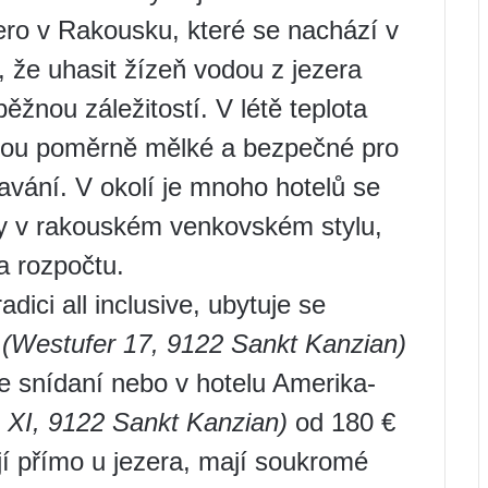
zero v Rakousku, které se nachází v
ý, že uhasit žízeň vodou z jezera
ěžnou záležitostí. V létě teplota
jsou poměrně mělké a bezpečné pro
plavání. V okolí je mnoho hotelů se
y v rakouském venkovském stylu,
a rozpočtu.
dici all inclusive, ubytuje se
e
(Westufer 17, 9122 Sankt Kanzian)
e snídaní nebo v hotelu Amerika-
XI, 9122 Sankt Kanzian)
od 180 €
í přímo u jezera, mají soukromé