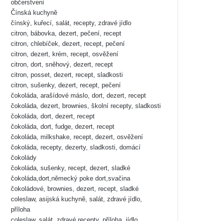
občerstvení
Čínská kuchyně
čínský, kuřecí, salát, recepty, zdravé jídlo
citron, bábovka, dezert, pečení, recept
citron, chlebíček, dezert, recept, pečení
citron, dezert, krém, recept, osvěžení
citron, dort, sněhový, dezert, recept
citron, posset, dezert, recept, sladkosti
citron, sušenky, dezert, recept, pečení
čokoláda, arašídové máslo, dort, dezert, recept
čokoláda, dezert, brownies, školní recepty, sladkosti
čokoláda, dort, dezert, recept
čokoláda, dort, fudge, dezert, recept
čokoláda, milkshake, recept, dezert, osvěžení
čokoláda, recepty, dezerty, sladkosti, domácí
čokolády
čokoláda, sušenky, recept, dezert, sladké
čokoláda,dort,německý poke dort,svačina
čokoládové, brownies, dezert, recept, sladké
coleslaw, asijská kuchyně, salát, zdravé jídlo,
příloha
coleslaw, salát, zdravé recepty, příloha, jídlo