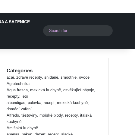
A A SAZENICE
Switch skin
Search
for
Categories
acai, zdravé recepty, snídaně, smoothie, ovoce
Agrotechnika
Agua fresca, mexická kuchyně, osvěžující nápoje,
recepty, léto
albondigas, polévka, recept, mexická kuchyně,
domácí vaření
Alfredo, těstoviny, mořské plody, recepty, italská
kuchyně
Amišská kuchyně
ananas, nákyp, dezert, recept, sladké