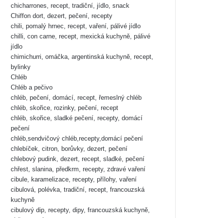
chicharrones, recept, tradiční, jídlo, snack
Chiffon dort, dezert, pečení, recepty
chili, pomalý hrnec, recept, vaření, pálivé jídlo
chilli, con carne, recept, mexická kuchyně, pálivé
jídlo
chimichurri, omáčka, argentinská kuchyně, recept,
bylinky
Chléb
Chléb a pečivo
chléb, pečení, domácí, recept, řemeslný chléb
chléb, skořice, rozinky, pečení, recept
chléb, skořice, sladké pečení, recepty, domácí
pečení
chléb,sendvičový chléb,recepty,domácí pečení
chlebíček, citron, borůvky, dezert, pečení
chlebový pudink, dezert, recept, sladké, pečení
chřest, slanina, předkrm, recepty, zdravé vaření
cibule, karamelizace, recepty, přílohy, vaření
cibulová, polévka, tradiční, recept, francouzská
kuchyně
cibulový dip, recepty, dipy, francouzská kuchyně,