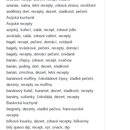
ananas, salsa, letní recepty, zdravá strava, osvěžení
andělský dort, recepty, dezert, sladkosti, pečení
Asijská kuchyně
Asijské recepty
asijský, kuřecí, salát, recept, zdravé jídlo
avokádo, salát, zdravé vaření, recepty
bagel, recept, pečení, domácí, snídaně
bagely, kváskové, pečení, recepty, domácí
bagely, recepty, domácí pečení, snídaně
banán, chipsy, zdravé, recept, svačina
banán, puding, dort, dezert, sladkosti
banán, zmrzlina, dezert, letní recepty
banánové muffiny, čokoládové čipsy, sladké pečení,
dezerty, recepty na muffiny
banánový koláč, karamel, dezert, sladkosti, recepty
banány, sušenky, čokoláda, dezert, recepty
Baskická kuchyně
beignety, dezerty, sladké pečivo, francouzské
recepty
bílkové kousky, dezert, zdravé recepty, bílkoviny
bílý queso dip, recept, sýr, snack, dip