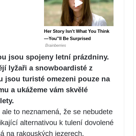
u jsou spojeny letní prázdniny.
í lyžaři a snowboardisté ​​z
u jsou turisté omezeni pouze na
rmu a ukážeme vám skvělé
lety.
 ale to neznamená, že se nebudete
kající alternativou k tulení dovolené
á na rakouských jezerech.