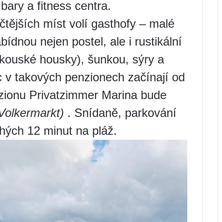
bary a fitness centra.
ičtějších míst volí gasthofy – malé
dnou nejen postel, ale i rustikální
akouské housky), šunkou, sýry a
v takových penzionech začínají od
zionu Privatzimmer Marina bude
 Volkermarkt)
. Snídaně, parkování
uhých 12 minut na pláž.