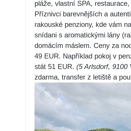
pláže, vlastní SPA, restaurace, 
Příznivci barevnějších a autent
rakouské penziony, kde vám nabí
snídani s aromatickými lány (r
domácím máslem. Ceny za noc 
49 EUR. Například pokoj v pen
stát 51 EUR.
(5 Arlsdorf, 9100
zdarma, transfer z letiště a po