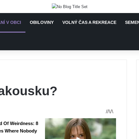
NÍ V OBCI
OBILOVINY
VOLNÝ ČAS A REKREACE
SEMEN
Rakousku?