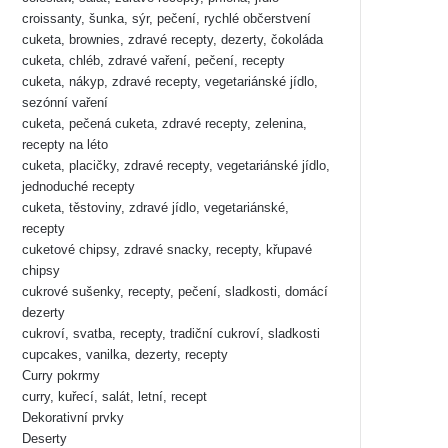
croissanty, šunka, sýr, pečení, rychlé občerstvení
cuketa, brownies, zdravé recepty, dezerty, čokoláda
cuketa, chléb, zdravé vaření, pečení, recepty
cuketa, nákyp, zdravé recepty, vegetariánské jídlo,
sezónní vaření
cuketa, pečená cuketa, zdravé recepty, zelenina,
recepty na léto
cuketa, placičky, zdravé recepty, vegetariánské jídlo,
jednoduché recepty
cuketa, těstoviny, zdravé jídlo, vegetariánské,
recepty
cuketové chipsy, zdravé snacky, recepty, křupavé
chipsy
cukrové sušenky, recepty, pečení, sladkosti, domácí
dezerty
cukroví, svatba, recepty, tradiční cukroví, sladkosti
cupcakes, vanilka, dezerty, recepty
Curry pokrmy
curry, kuřecí, salát, letní, recept
Dekorativní prvky
Deserty