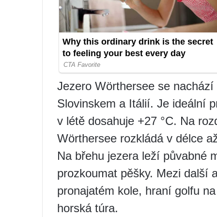
Jezero Wörthersee se nachází 1
Slovinskem a Itálií. Je ideální 
v létě dosahuje +27 °C. Na roz
Wörthersee rozkládá v délce a
Na břehu jezera leží půvabné m
prozkoumat pěšky. Mezi další ak
pronajatém kole, hraní golfu na
horská túra.