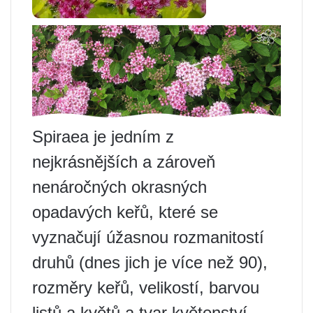
Spiraea je jedním z
nejkrásnějších a zároveň
nenáročných okrasných
opadavých keřů, které se
vyznačují úžasnou rozmanitostí
druhů (dnes jich je více než 90),
rozměry keřů, velikostí, barvou
listů a květů a tvar květenství.