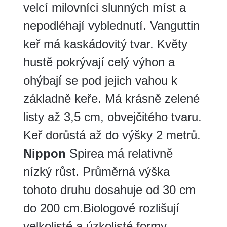
velcí milovníci slunných míst a
nepodléhají vyblednutí. Vanguttin
keř má kaskádovitý tvar. Květy
hustě pokrývají celý výhon a
ohýbají se pod jejich vahou k
základně keře. Má krásně zelené
listy až 3,5 cm, obvejčitého tvaru.
Keř dorůstá až do výšky 2 metrů.
Nippon
Spirea má relativně
nízký růst. Průměrná výška
tohoto druhu dosahuje od 30 cm
do 200 cm.Biologové rozlišují
velkolisté a úzkolisté formy