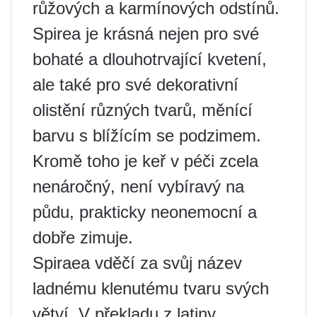
růžových a karmínových odstínů.
Spirea je krásná nejen pro své
bohaté a dlouhotrvající kvetení,
ale také pro své dekorativní
olistění různých tvarů, měnící
barvu s blížícím se podzimem.
Kromě toho je keř v péči zcela
nenáročný, není vybíravý na
půdu, prakticky neonemocní a
dobře zimuje.
Spiraea vděčí za svůj název
ladnému klenutému tvaru svých
větví. V překladu z latiny