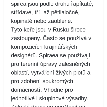
spirea jsou podle druhu řapíkaté,
střídavé, tří- až pětilaločné,
kopinaté nebo zaoblené.
Tyto keře jsou v Rusku široce
zastoupeny. Často se používá v
kompozicích krajinářských
designérů. Spiraea se používají
pro terénní úpravy zalesněných
oblastí, vytváření živých plotů a
pro zdobení soukromých
domácností. Vhodné pro
jednotlivé i skupinové výsadby.
Zakrslé druhy se používají na