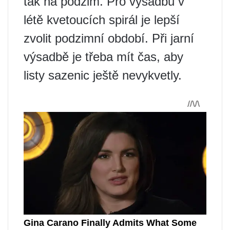
tak na podzim. Pro výsadbu v
létě kvetoucích spirál je lepší
zvolit podzimní období. Při jarní
výsadbě je třeba mít čas, aby
listy sazenic ještě nevykvetly.