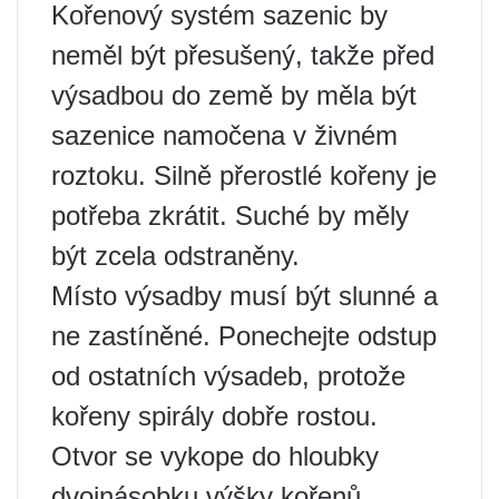
Kořenový systém sazenic by
neměl být přesušený, takže před
výsadbou do země by měla být
sazenice namočena v živném
roztoku. Silně přerostlé kořeny je
potřeba zkrátit. Suché by měly
být zcela odstraněny.
Místo výsadby musí být slunné a
ne zastíněné. Ponechejte odstup
od ostatních výsadeb, protože
kořeny spirály dobře rostou.
Otvor se vykope do hloubky
dvojnásobku výšky kořenů