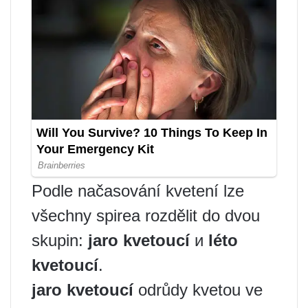
Podle načasování kvetení lze
všechny spirea rozdělit do dvou
skupin:
jaro kvetoucí
и
léto
kvetoucí
.
jaro kvetoucí
odrůdy kvetou ve