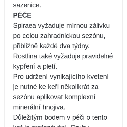
sazenice.
PÉČE
Spiraea vyžaduje mírnou zálivku
po celou zahradnickou sezónu,
přibližně každé dva týdny.
Rostlina také vyžaduje pravidelné
kypření a pletí.
Pro udržení vynikajícího kvetení
je nutné ke keři několikrát za
sezónu aplikovat komplexní
minerální hnojiva.
Důležitým bodem v péči o tento