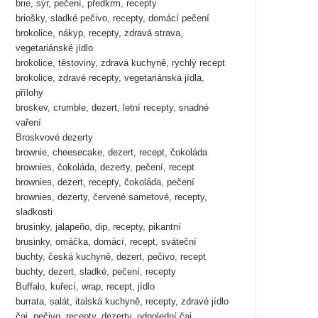
brie, sýr, pečení, předkrm, recepty
briošky, sladké pečivo, recepty, domácí pečení
brokolice, nákyp, recepty, zdravá strava,
vegetariánské jídlo
brokolice, těstoviny, zdravá kuchyně, rychlý recept
brokolice, zdravé recepty, vegetariánská jídla,
přílohy
broskev, crumble, dezert, letní recepty, snadné
vaření
Broskvové dezerty
brownie, cheesecake, dezert, recept, čokoláda
brownies, čokoláda, dezerty, pečení, recept
brownies, dezert, recepty, čokoláda, pečení
brownies, dezerty, červené sametové, recepty,
sladkosti
brusinky, jalapeño, dip, recepty, pikantní
brusinky, omáčka, domácí, recept, sváteční
buchty, česká kuchyně, dezert, pečivo, recept
buchty, dezert, sladké, pečení, recepty
Buffalo, kuřecí, wrap, recept, jídlo
burrata, salát, italská kuchyně, recepty, zdravé jídlo
čaj, pečivo, recepty, dezerty, odpolední čaj