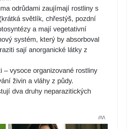
ěma odrůdami zaujímají rostliny s
krátká světlík, chřestýš, pozdní
tosyntézy a mají vegetativní
enový systém, který by absorboval
aziti sají anorganické látky z
ti – vysoce organizované rostliny
ní živin a vláhy z půdy.
stují dva druhy neparazitických