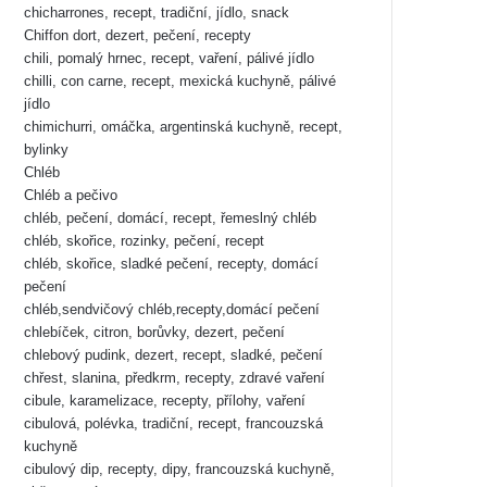
chicharrones, recept, tradiční, jídlo, snack
Chiffon dort, dezert, pečení, recepty
chili, pomalý hrnec, recept, vaření, pálivé jídlo
chilli, con carne, recept, mexická kuchyně, pálivé
jídlo
chimichurri, omáčka, argentinská kuchyně, recept,
bylinky
Chléb
Chléb a pečivo
chléb, pečení, domácí, recept, řemeslný chléb
chléb, skořice, rozinky, pečení, recept
chléb, skořice, sladké pečení, recepty, domácí
pečení
chléb,sendvičový chléb,recepty,domácí pečení
chlebíček, citron, borůvky, dezert, pečení
chlebový pudink, dezert, recept, sladké, pečení
chřest, slanina, předkrm, recepty, zdravé vaření
cibule, karamelizace, recepty, přílohy, vaření
cibulová, polévka, tradiční, recept, francouzská
kuchyně
cibulový dip, recepty, dipy, francouzská kuchyně,