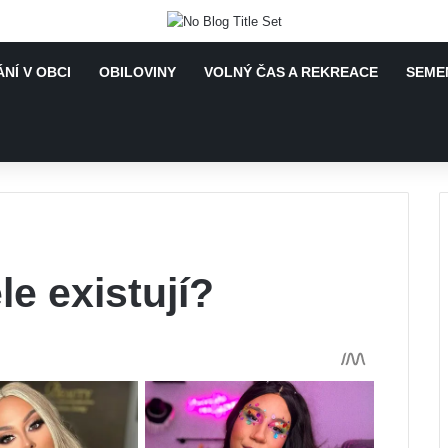
NÍ V OBCI
OBILOVINY
VOLNÝ ČAS A REKREACE
SEME
le existují?