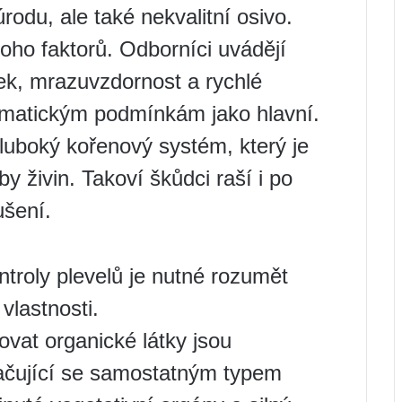
rodu, ale také nekvalitní osivo.
oho faktorů. Odborníci uvádějí
lek, mrazuvzdornost a rychlé
imatickým podmínkám jako hlavní.
hluboký kořenový systém, který je
 živin. Takoví škůdci raší i po
šení.
troly plevelů je nutné rozumět
 vlastnosti.
ovat organické látky jsou
značující se samostatným typem