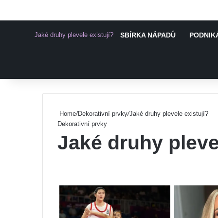
Jaké druhy plevele existují?
SBÍRKA NÁPADŮ
PODNIKÁ
Pinterest
Home
/
Dekorativní prvky
/
Jaké druhy plevele existují?
Dekorativní prvky
Jaké druhy pleve