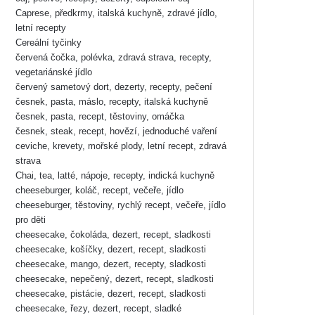
Caprese, předkrmy, italská kuchyně, zdravé jídlo,
letní recepty
Cereální tyčinky
červená čočka, polévka, zdravá strava, recepty,
vegetariánské jídlo
červený sametový dort, dezerty, recepty, pečení
česnek, pasta, máslo, recepty, italská kuchyně
česnek, pasta, recept, těstoviny, omáčka
česnek, steak, recept, hovězí, jednoduché vaření
ceviche, krevety, mořské plody, letní recept, zdravá
strava
Chai, tea, latté, nápoje, recepty, indická kuchyně
cheeseburger, koláč, recept, večeře, jídlo
cheeseburger, těstoviny, rychlý recept, večeře, jídlo
pro děti
cheesecake, čokoláda, dezert, recept, sladkosti
cheesecake, košíčky, dezert, recept, sladkosti
cheesecake, mango, dezert, recepty, sladkosti
cheesecake, nepečený, dezert, recept, sladkosti
cheesecake, pistácie, dezert, recept, sladkosti
cheesecake, řezy, dezert, recept, sladké