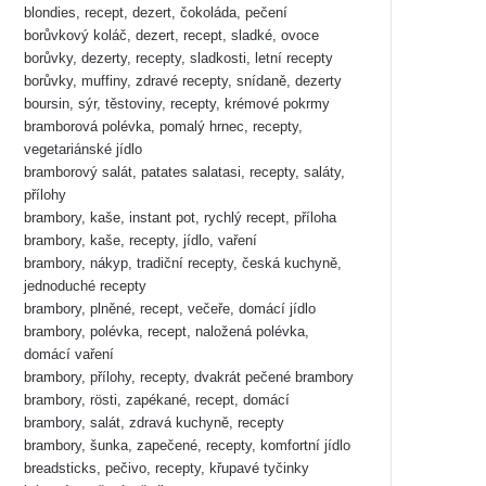
blondies, recept, dezert, čokoláda, pečení
borůvkový koláč, dezert, recept, sladké, ovoce
borůvky, dezerty, recepty, sladkosti, letní recepty
borůvky, muffiny, zdravé recepty, snídaně, dezerty
boursin, sýr, těstoviny, recepty, krémové pokrmy
bramborová polévka, pomalý hrnec, recepty,
vegetariánské jídlo
bramborový salát, patates salatasi, recepty, saláty,
přílohy
brambory, kaše, instant pot, rychlý recept, příloha
brambory, kaše, recepty, jídlo, vaření
brambory, nákyp, tradiční recepty, česká kuchyně,
jednoduché recepty
brambory, plněné, recept, večeře, domácí jídlo
brambory, polévka, recept, naložená polévka,
domácí vaření
brambory, přílohy, recepty, dvakrát pečené brambory
brambory, rösti, zapékané, recept, domácí
brambory, salát, zdravá kuchyně, recepty
brambory, šunka, zapečené, recepty, komfortní jídlo
breadsticks, pečivo, recepty, křupavé tyčinky