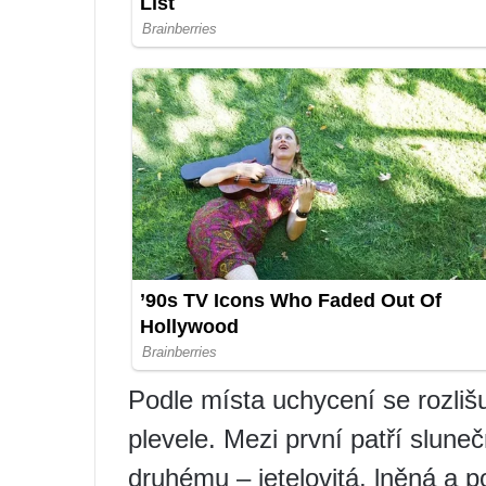
Podle místa uchycení se rozliš
plevele. Mezi první patří slune
druhému – jetelovitá, lněná a po