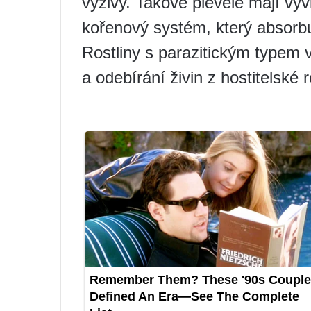
výživy. Takové plevele mají vyv
kořenový systém, který absorbu
Rostliny s parazitickým typem 
a odebírání živin z hostitelské r