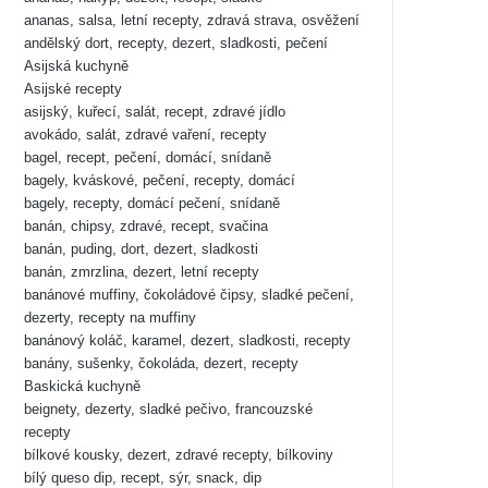
ananas, salsa, letní recepty, zdravá strava, osvěžení
andělský dort, recepty, dezert, sladkosti, pečení
Asijská kuchyně
Asijské recepty
asijský, kuřecí, salát, recept, zdravé jídlo
avokádo, salát, zdravé vaření, recepty
bagel, recept, pečení, domácí, snídaně
bagely, kváskové, pečení, recepty, domácí
bagely, recepty, domácí pečení, snídaně
banán, chipsy, zdravé, recept, svačina
banán, puding, dort, dezert, sladkosti
banán, zmrzlina, dezert, letní recepty
banánové muffiny, čokoládové čipsy, sladké pečení,
dezerty, recepty na muffiny
banánový koláč, karamel, dezert, sladkosti, recepty
banány, sušenky, čokoláda, dezert, recepty
Baskická kuchyně
beignety, dezerty, sladké pečivo, francouzské
recepty
bílkové kousky, dezert, zdravé recepty, bílkoviny
bílý queso dip, recept, sýr, snack, dip