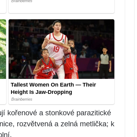
ují kořenové a stonkové parazitické
čnice, rozvětvená a zelná metlička; k
lní.