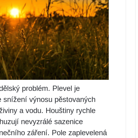
ělský problém. Plevel je
e snížení výnosu pěstovaných
 živiny a vodu. Houštiny rychle
huzují nevyzrálé sazenice
lunečního záření. Pole zaplevelená