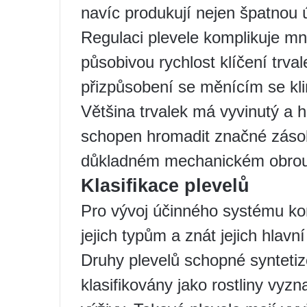
navíc produkují nejen špatnou ú
Regulaci plevele komplikuje mn
působivou rychlost klíčení trva
přizpůsobení se měnícím se kl
Většina trvalek má vyvinutý a 
schopen hromadit značné zásoby
důkladném mechanickém obrou
Klasifikace plevelů
Pro vývoj účinného systému kon
jejich typům a znát jejich hlavní
Druhy plevelů schopné syntetiz
klasifikovány jako rostliny vy