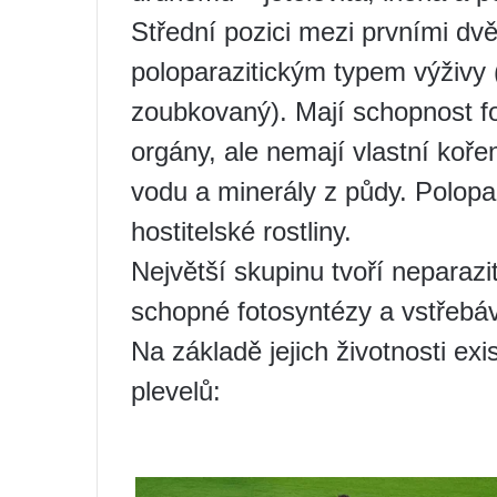
Střední pozici mezi prvními dv
poloparazitickým typem výživy (
zoubkovaný). Mají schopnost fo
orgány, ale nemají vlastní koř
vodu a minerály z půdy. Polopar
hostitelské rostliny.
Největší skupinu tvoří neparazi
schopné fotosyntézy a vstřebává
Na základě jejich životnosti exi
plevelů: