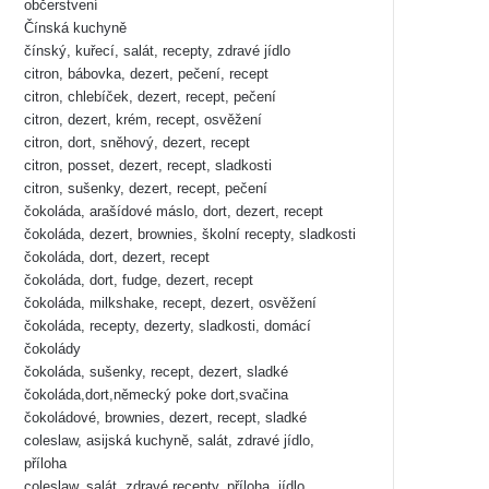
občerstvení
Čínská kuchyně
čínský, kuřecí, salát, recepty, zdravé jídlo
citron, bábovka, dezert, pečení, recept
citron, chlebíček, dezert, recept, pečení
citron, dezert, krém, recept, osvěžení
citron, dort, sněhový, dezert, recept
citron, posset, dezert, recept, sladkosti
citron, sušenky, dezert, recept, pečení
čokoláda, arašídové máslo, dort, dezert, recept
čokoláda, dezert, brownies, školní recepty, sladkosti
čokoláda, dort, dezert, recept
čokoláda, dort, fudge, dezert, recept
čokoláda, milkshake, recept, dezert, osvěžení
čokoláda, recepty, dezerty, sladkosti, domácí
čokolády
čokoláda, sušenky, recept, dezert, sladké
čokoláda,dort,německý poke dort,svačina
čokoládové, brownies, dezert, recept, sladké
coleslaw, asijská kuchyně, salát, zdravé jídlo,
příloha
coleslaw, salát, zdravé recepty, příloha, jídlo