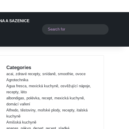
NA A SAZENICE
Switch skin
Search
for
Categories
acai, zdravé recepty, snídaně, smoothie, ovoce
Agrotechnika
Agua fresca, mexická kuchyně, osvěžující nápoje,
recepty, léto
albondigas, polévka, recept, mexická kuchyně,
domácí vaření
Alfredo, těstoviny, mořské plody, recepty, italská
kuchyně
Amišská kuchyně
ananas, nákyp, dezert, recept, sladké