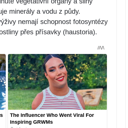
inuté vegetativní orgány a silný
je minerály a vodu z půdy.
výživy nemají schopnost fotosyntézy
ostliny přes přísavky (haustoria).