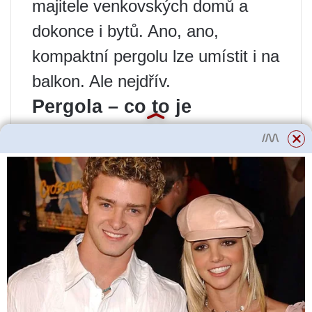
majitele venkovských domů a
dokonce i bytů. Ano, ano,
kompaktní pergolu lze umístit i na
balkon. Ale nejdřív.
Pergola – co to je
jednoduchými slovy
Podle Wikipedie slovo „pergola“
pochází z italského „pergola“ a
latinského „pergula“ – baldachýn,
nástavec. Tento význam je
aktuální i dnes.
K poznámce!
Pergola ve
stavebnictví a krajinářství je lehká