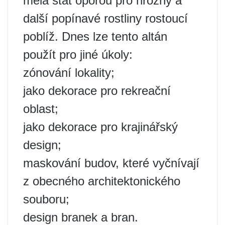
měla stát oporou pro hrozny a
další popínavé rostliny rostoucí
poblíž. Dnes lze tento altán
použít pro jiné úkoly:
zónování lokality;
jako dekorace pro rekreační
oblast;
jako dekorace pro krajinářský
design;
maskování budov, které vyčnívají
z obecného architektonického
souboru;
design branek a bran.