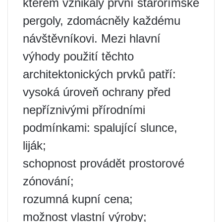
kterém vznikaly první starořímské
pergoly, zdomácněly každému
návštěvníkovi. Mezi hlavní
výhody použití těchto
architektonických prvků patří:
vysoká úroveň ochrany před
nepříznivými přírodními
podmínkami: spalující slunce,
liják;
schopnost provádět prostorové
zónování;
rozumná kupní cena;
možnost vlastní výroby;