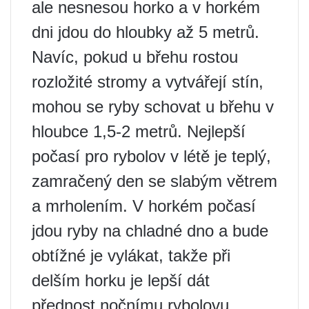
ale nesnesou horko a v horkém
dni jdou do hloubky až 5 metrů.
Navíc, pokud u břehu rostou
rozložité stromy a vytvářejí stín,
mohou se ryby schovat u břehu v
hloubce 1,5-2 metrů. Nejlepší
počasí pro rybolov v létě je teplý,
zamračený den se slabým větrem
a mrholením. V horkém počasí
jdou ryby na chladné dno a bude
obtížné je vylákat, takže při
delším horku je lepší dát
přednost nočnímu rybolovu.