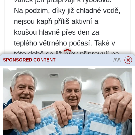
Na podzim, díky již chladné vodě,
nejsou kapři příliš aktivní a
koušou hlavně přes den za
teplého větrného počasí. Také v
této době se již ryby připravují na
SPONSORED CONTENT
zimu a hledají úkryt, takže
největší pravděpodobnost setkání
s kapry je v místech s kalnou
vodou, zádrhely a silným
zanášením dna.
Tření kaprů
Kapři jsou nejméně aktivní v zimě