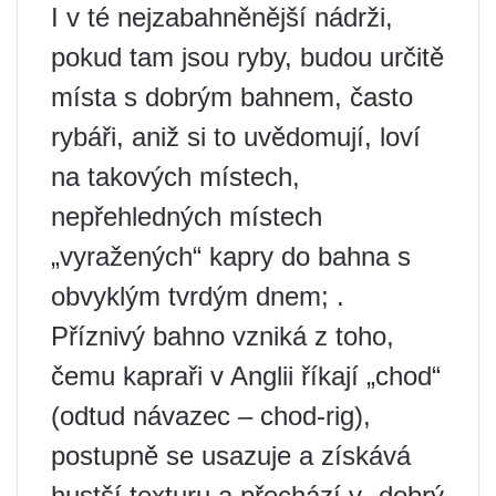
I v té nejzabahněnější nádrži,
pokud tam jsou ryby, budou určitě
místa s dobrým bahnem, často
rybáři, aniž si to uvědomují, loví
na takových místech,
nepřehledných místech
„vyražených“ kapry do bahna s
obvyklým tvrdým dnem; .
Příznivý bahno vzniká z toho,
čemu kapraři v Anglii říkají „chod“
(odtud návazec – chod-rig),
postupně se usazuje a získává
hustší texturu a přechází v „dobrý