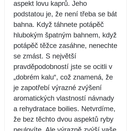
aspekt lovu kaprů. Jeho
podstatou je, že není třeba se bát
bahna. Když táhnete potápěč
hlubokým špatným bahnem, když
potápěč těžce zasáhne, nenechte
se zmást. S největší
pravděpodobností jste se ocitli v
„dobrém kalu“, což znamená, že
je zapotřebí výrazné zvýšení
aromatických vlastností návnady
a rehydratace boilies. Netvrdíme,
že bez těchto dvou aspektů ryby
neulovíte. Ale výrazně zvýší vaše