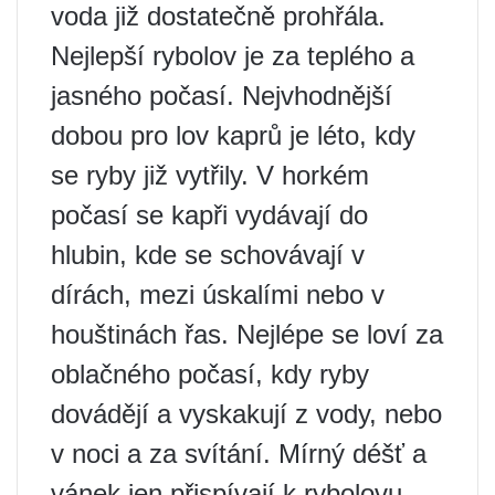
voda již dostatečně prohřála.
Nejlepší rybolov je za teplého a
jasného počasí. Nejvhodnější
dobou pro lov kaprů je léto, kdy
se ryby již vytřily. V horkém
počasí se kapři vydávají do
hlubin, kde se schovávají v
dírách, mezi úskalími nebo v
houštinách řas. Nejlépe se loví za
oblačného počasí, kdy ryby
dovádějí a vyskakují z vody, nebo
v noci a za svítání. Mírný déšť a
vánek jen přispívají k rybolovu.