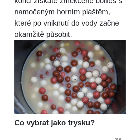
konci získáte změkčené boilies s
namočeným horním pláštěm,
které po vniknutí do vody začne
okamžitě působit.
Co vybrat jako trysku?