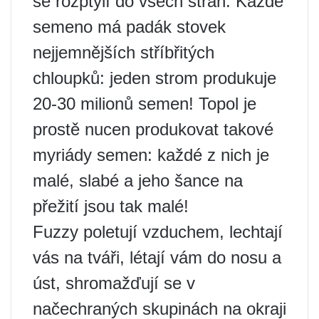
se rozptýlí do všech stran. Každé
semeno má padák stovek
nejjemnějších stříbřitých
chloupků: jeden strom produkuje
20-30 milionů semen! Topol je
prostě nucen produkovat takové
myriády semen: každé z nich je
malé, slabé a jeho šance na
přežití jsou tak malé!
Fuzzy poletují vzduchem, lechtají
vás na tváři, létají vám do nosu a
úst, shromažďují se v
načechraných skupinách na okraji