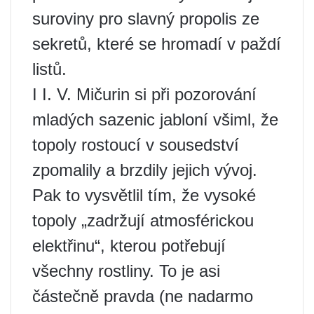
suroviny pro slavný propolis ze
sekretů, které se hromadí v paždí
listů.
I I. V. Mičurin si při pozorování
mladých sazenic jabloní všiml, že
topoly rostoucí v sousedství
zpomalily a brzdily jejich vývoj.
Pak to vysvětlil tím, že vysoké
topoly „zadržují atmosférickou
elektřinu“, kterou potřebují
všechny rostliny. To je asi
částečně pravda (ne nadarmo