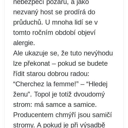
nebezpečí požáru, a jako
nezvaný host se prodírá do
průduchů. U mnoha lidí se v
tomto ročním období objeví
alergie.
Ale ukazuje se, že tuto nevýhodu
lze překonat – pokud se budete
řídit starou dobrou radou:
“Cherchez la femme!” – “Hledej
ženu”. Topol je totiž dvoudomý
strom: má samce a samice.
Producentem chmýří jsou samičí
stromy. A pokud je při výsadbě