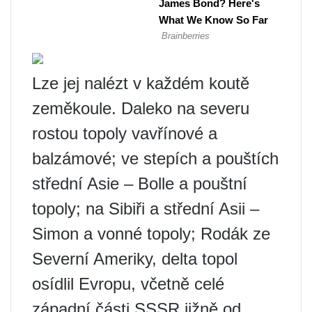
Lze jej nalézt v každém koutě
zeměkoule. Daleko na severu
rostou topoly vavřínové a
balzámové; ve stepích a pouštích
střední Asie – Bolle a pouštní
topoly; na Sibiři a střední Asii –
Simon a vonné topoly; Rodák ze
Severní Ameriky, delta topol
osídlil Evropu, včetně celé
západní části SSSR jižně od