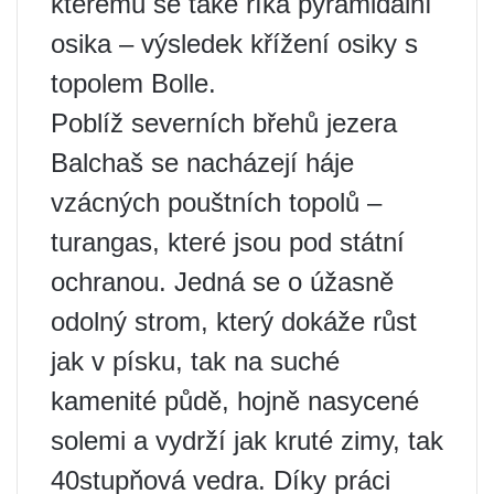
kterému se také říká pyramidální
osika – výsledek křížení osiky s
topolem Bolle.
Poblíž severních břehů jezera
Balchaš se nacházejí háje
vzácných pouštních topolů –
turangas, které jsou pod státní
ochranou. Jedná se o úžasně
odolný strom, který dokáže růst
jak v písku, tak na suché
kamenité půdě, hojně nasycené
solemi a vydrží jak kruté zimy, tak
40stupňová vedra. Díky práci