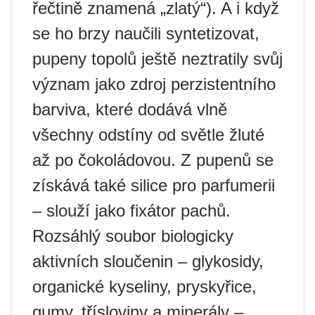
řečtině znamená „zlatý“). A i když
se ho brzy naučili syntetizovat,
pupeny topolů ještě neztratily svůj
význam jako zdroj perzistentního
barviva, které dodává vlně
všechny odstíny od světle žluté
až po čokoládovou. Z pupenů se
získává také silice pro parfumerii
– slouží jako fixátor pachů.
Rozsáhlý soubor biologicky
aktivních sloučenin – glykosidy,
organické kyseliny, pryskyřice,
gumy, třísloviny a minerály –