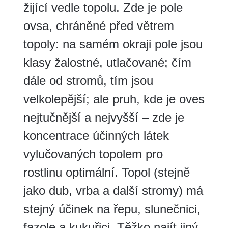
žijící vedle topolu. Zde je pole
ovsa, chráněné před větrem
topoly: na samém okraji pole jsou
klasy žalostné, utlačované; čím
dále od stromů, tím jsou
velkolepější; ale pruh, kde je oves
nejtučnější a nejvyšší – zde je
koncentrace účinných látek
vylučovaných topolem pro
rostlinu optimální. Topol (stejně
jako dub, vrba a další stromy) má
stejný účinek na řepu, slunečnici,
fazole a kukuřici. Těžko najít jiný