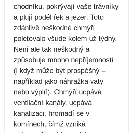
chodníku, pokrývají vaše trávníky
a plují podél řek a jezer. Toto
zdánlivě neškodné chmýří
poletovalo všude kolem už týdny.
Není ale tak neškodný a
způsobuje mnoho nepříjemností
(i když může být prospěšný –
například jako náhražka vaty
nebo výplň). Chmýří ucpává
ventilační kanály, ucpává
kanalizaci, hromadí se v
komínech, čímž vzniká