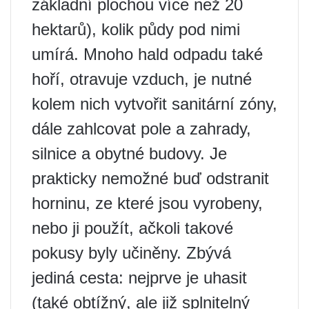
základní plochou více než 20
hektarů), kolik půdy pod nimi
umírá. Mnoho hald odpadu také
hoří, otravuje vzduch, je nutné
kolem nich vytvořit sanitární zóny,
dále zahlcovat pole a zahrady,
silnice a obytné budovy. Je
prakticky nemožné buď odstranit
horninu, ze které jsou vyrobeny,
nebo ji použít, ačkoli takové
pokusy byly učiněny. Zbývá
jediná cesta: nejprve je uhasit
(také obtížný, ale již splnitelný