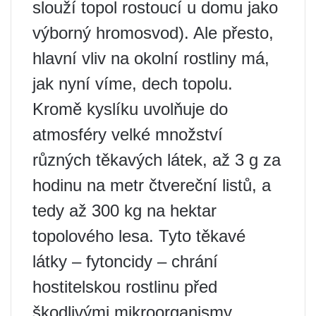
slouží topol rostoucí u domu jako
výborný hromosvod). Ale přesto,
hlavní vliv na okolní rostliny má,
jak nyní víme, dech topolu.
Kromě kyslíku uvolňuje do
atmosféry velké množství
různých těkavých látek, až 3 g za
hodinu na metr čtvereční listů, a
tedy až 300 kg na hektar
topolového lesa. Tyto těkavé
látky – fytoncidy – chrání
hostitelskou rostlinu před
škodlivými mikroorganismy.