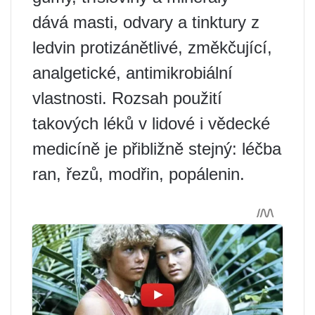
dává masti, odvary a tinktury z
ledvin protizánětlivé, změkčující,
analgetické, antimikrobiální
vlastnosti. Rozsah použití
takových léků v lidové i vědecké
medicíně je přibližně stejný: léčba
ran, řezů, modřin, popálenin.