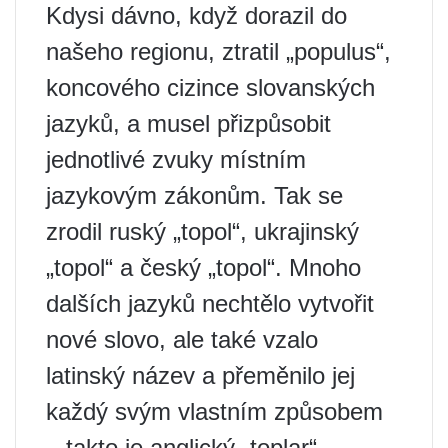
Kdysi dávno, když dorazil do
našeho regionu, ztratil „populus“,
koncového cizince slovanských
jazyků, a musel přizpůsobit
jednotlivé zvuky místním
jazykovým zákonům. Tak se
zrodil ruský „topol“, ukrajinský
„topol“ a český „topol“. Mnoho
dalších jazyků nechtělo vytvořit
nové slovo, ale také vzalo
latinský název a přeměnilo jej
každý svým vlastním způsobem
– takto je anglický „toplar“,