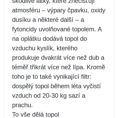
škodlivé látky, které znečišťují
atmosféru – výpary čpavku, oxidy
dusíku a některé další – a
fytoncidy uvolňované topolem. A
na oplátku dodává topol do
vzduchu kyslík, kterého
produkuje dvakrát více než dub a
téměř třikrát více než lípa. Kromě
toho je to také vynikající filtr:
dospělý topol během léta vyčistí
vzduch od 20-30 kg sazí a
prachu.
To vše dělá topol