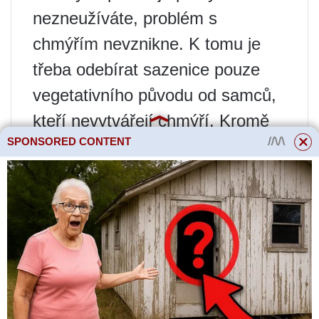
nezneužíváte, problém s
chmýřím nevznikne. K tomu je
třeba odebírat sazenice pouze
vegetativního původu od samců,
kteří nevytvářejí chmýří. Kromě
SPONSORED CONTENT
toho, samčí stromy, jak se sluší
zástupcům silnějšího pohlaví,
jsou větší než samice a mají více
větví – takže přínos je
dvojnásobný.
Co ale dělat se vzrostlými
samičími stromy, které byly