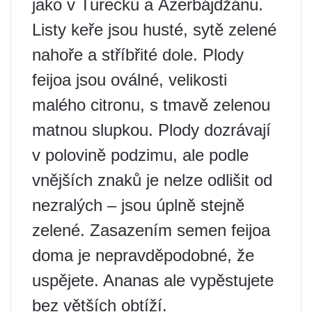
jako v Turecku a Ázerbájdžánu.
Listy keře jsou husté, sytě zelené
nahoře a stříbřité dole. Plody
feijoa jsou oválné, velikosti
malého citronu, s tmavě zelenou
matnou slupkou. Plody dozrávají
v polovině podzimu, ale podle
vnějších znaků je nelze odlišit od
nezralých – jsou úplně stejně
zelené. Zasazením semen feijoa
doma je nepravděpodobné, že
uspějete. Ananas ale vypěstujete
bez větších obtíží.