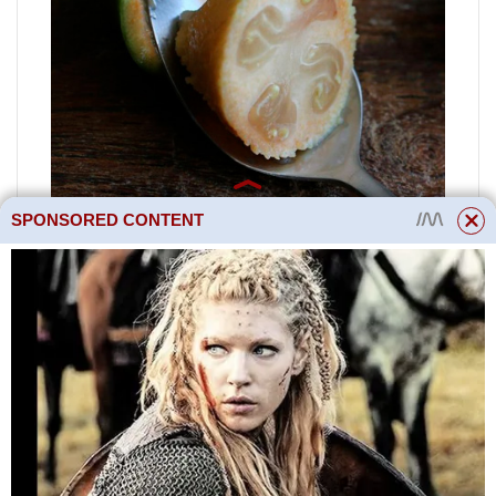
SPONSORED CONTENT
Ne každý ví, jak správně jíst tak
exotické ovoce, jako je feijoa. Ale
ve skutečnosti je vše velmi
jednoduché. Nejchutnější jsou
zralé plody. Jestli je feijoa zralá,
poznáte dotykem: měla by být