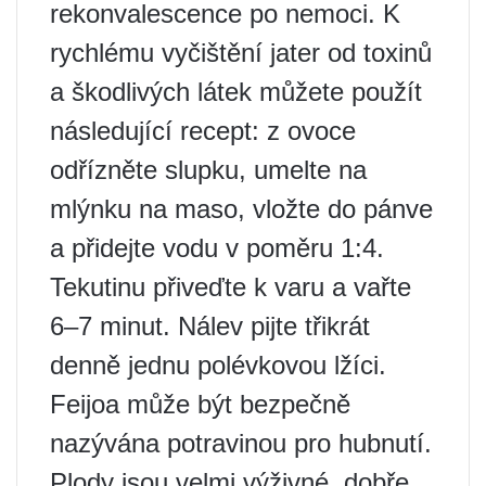
rekonvalescence po nemoci. K
rychlému vyčištění jater od toxinů
a škodlivých látek můžete použít
následující recept: z ovoce
odřízněte slupku, umelte na
mlýnku na maso, vložte do pánve
a přidejte vodu v poměru 1:4.
Tekutinu přiveďte k varu a vařte
6–7 minut. Nálev pijte třikrát
denně jednu polévkovou lžíci.
Feijoa může být bezpečně
nazývána potravinou pro hubnutí.
Plody jsou velmi výživné, dobře