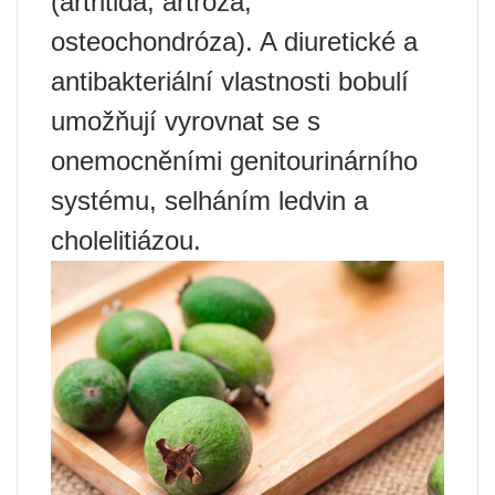
(artritida, artróza,
osteochondróza). A diuretické a
antibakteriální vlastnosti bobulí
umožňují vyrovnat se s
onemocněními genitourinárního
systému, selháním ledvin a
cholelitiázou.