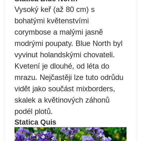
Vysoký keř (až 80 cm) s
bohatými květenstvími
corymbose a malými jasně
modrými poupaty. Blue North byl
vyvinut holandskými chovateli.
Kvetení je dlouhé, od léta do
mrazu. Nejčastěji lze tuto odrůdu
vidět jako součást mixborders,
skalek a květinových záhonů
podél plotů.
Statica Quis