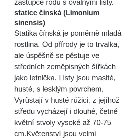
zástupce rodu s oválnými listy.
statice čínská (Limonium
sinensis)
Statika čínská je poměrně mladá
rostlina. Od přírody je to trvalka,
ale úspěšně se pěstuje ve
středních zeměpisných šířkách
jako letnička. Listy jsou masité,
husté, s lesklým povrchem.
Vyrůstají v husté růžici, z jejíhož
středu vycházejí i dlouhé, četné
květní stvoly vysoké až 70-75
cm.Květenství jsou velmi