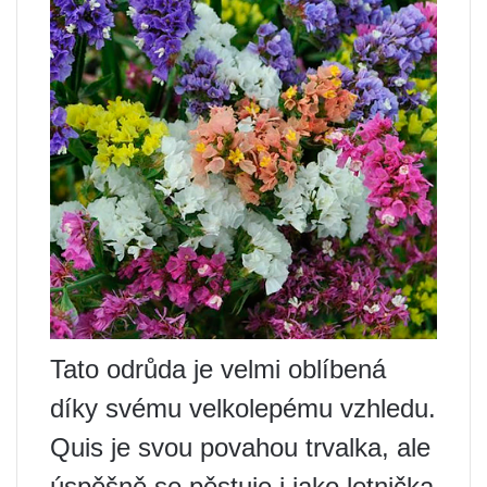
Tato odrůda je velmi oblíbená
díky svému velkolepému vzhledu.
Quis je svou povahou trvalka, ale
úspěšně se pěstuje i jako letnička