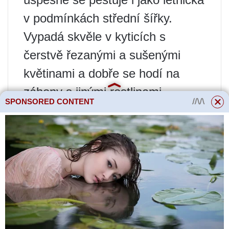
v podmínkách střední šířky.
Vypadá skvěle v kyticích s
čerstvě řezanými a sušenými
květinami a dobře se hodí na
záhony s jinými rostlinami.
SPONSORED CONTENT
Rostlina má silnou imunitu a
nebojí se mrazu a sucha.
Načechraná květenství dosahují
v průměru 10-12 centimetrů.
Statica Talisman
Tato odrůda Kermek byla
vyšlechtěna v Rusku. Je to