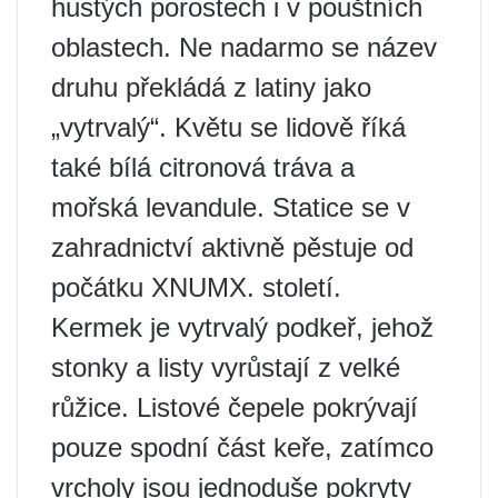
hustých porostech i v pouštních
oblastech. Ne nadarmo se název
druhu překládá z latiny jako
„vytrvalý“. Květu se lidově říká
také bílá citronová tráva a
mořská levandule. Statice se v
zahradnictví aktivně pěstuje od
počátku XNUMX. století.
Kermek je vytrvalý podkeř, jehož
stonky a listy vyrůstají z velké
růžice. Listové čepele pokrývají
pouze spodní část keře, zatímco
vrcholy jsou jednoduše pokryty