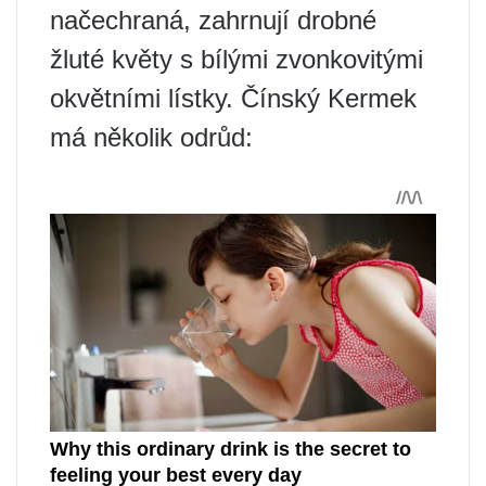
načechraná, zahrnují drobné
žluté květy s bílými zvonkovitými
okvětními lístky. Čínský Kermek
má několik odrůd: