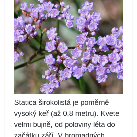
Statica širokolistá je poměrně
vysoký keř (až 0,8 metru). Kvete
velmi bujně, od poloviny léta do
začátku září. V hromadných