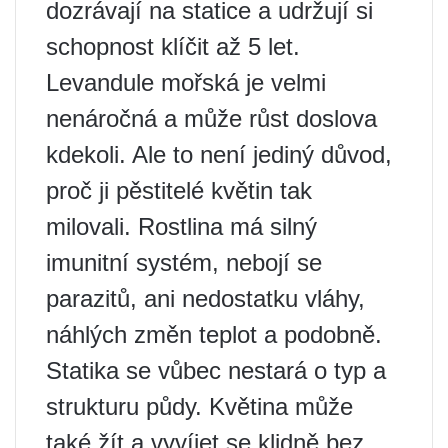
dozrávají na statice a udržují si
schopnost klíčit až 5 let.
Levandule mořská je velmi
nenáročná a může růst doslova
kdekoli. Ale to není jediný důvod,
proč ji pěstitelé květin tak
milovali. Rostlina má silný
imunitní systém, nebojí se
parazitů, ani nedostatku vláhy,
náhlých změn teplot a podobně.
Statika se vůbec nestará o typ a
strukturu půdy. Květina může
také žít a vyvíjet se klidně bez