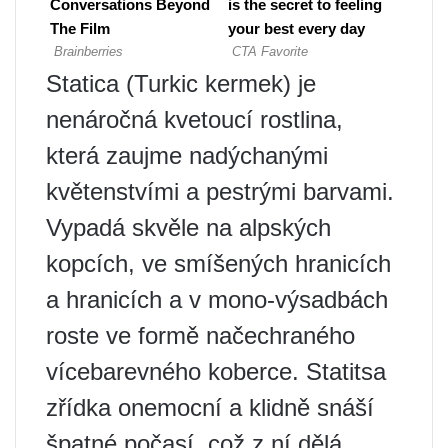
Statica (Turkic kermek) je
nenáročná kvetoucí rostlina,
která zaujme nadýchanými
květenstvími a pestrými barvami.
Vypadá skvěle na alpských
kopcích, ve smíšených hranicích
a hranicích a v mono-výsadbách
roste ve formě načechraného
vícebarevného koberce. Statitsa
zřídka onemocní a klidně snáší
špatné počasí, což z ní dělá