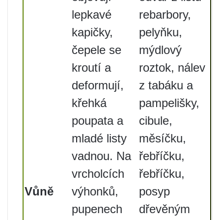
lepkavé
rebarbory,
kapičky,
pelyňku,
čepele se
mýdlový
kroutí a
roztok, nálev
deformují,
z tabáku a
křehká
pampelišky,
poupata a
cibule,
mladé listy
měsíčku,
vadnou. Na
řebříčku,
vrcholcích
řebříčku,
Vůně
výhonků,
posyp
pupenech
dřevěným