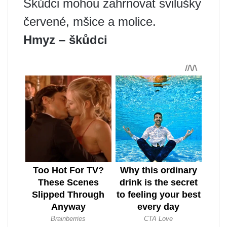
Škůdci mohou zahrnovat svilušky
červené, mšice a molice.
Hmyz – škůdci