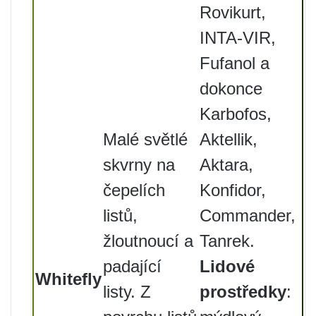
Rovikurt,
INTA-VIR,
Fufanol a
dokonce
Karbofos,
Malé světlé
Aktellik,
skvrny na
Aktara,
čepelích
Konfidor,
listů,
Commander,
žloutnoucí a
Tanrek.
padající
Lidové
Whitefly
listy. Z
prostředky
: