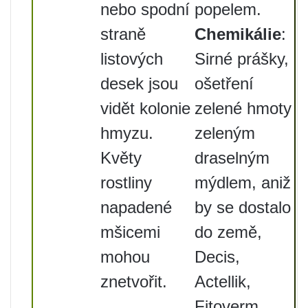
nebo spodní
popelem.
straně
Chemikálie
:
listových
Sirné prášky,
desek jsou
ošetření
vidět kolonie
zelené hmoty
hmyzu.
zeleným
Květy
draselným
rostliny
mýdlem, aniž
napadené
by se dostalo
mšicemi
do země,
mohou
Decis,
znetvořit.
Actellik,
Fitoverm.