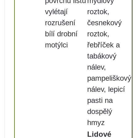
povrchu listů
mýdlový
vylétají
roztok,
rozrušení
česnekový
bílí drobní
roztok,
motýlci
řebříček a
tabákový
nálev,
pampeliškový
nálev, lepicí
pasti na
dospělý
hmyz
Lidové