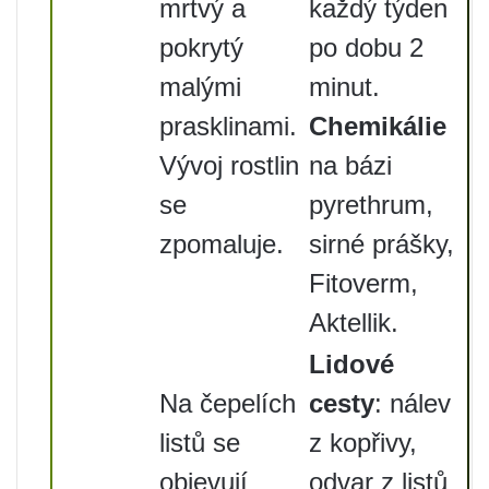
mrtvý a
každý týden
pokrytý
po dobu 2
malými
minut.
prasklinami.
Chemikálie
Vývoj rostlin
na bázi
se
pyrethrum,
zpomaluje.
sirné prášky,
Fitoverm,
Aktellik.
Lidové
Na čepelích
cesty
: nálev
listů se
z kopřivy,
objevují
odvar z listů