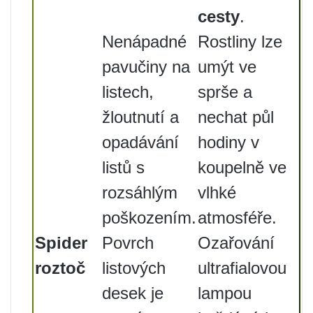
cesty
.
Nenápadné
Rostliny lze
pavučiny na
umýt ve
listech,
sprše a
žloutnutí a
nechat půl
opadávání
hodiny v
listů s
koupelně ve
rozsáhlým
vlhké
poškozením.
atmosféře.
Spider
Povrch
Ozařování
roztoč
listových
ultrafialovou
desek je
lampou