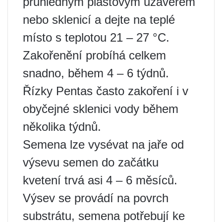
průhledným plastovým uzávěrem
nebo sklenicí a dejte na teplé
místo s teplotou 21 – 27 °C.
Zakořenění probíhá celkem
snadno, během 4 – 6 týdnů.
Řízky Pentas často zakoření i v
obyčejné sklenici vody během
několika týdnů.
Semena lze vysévat na jaře od
výsevu semen do začátku
kvetení trvá asi 4 – 6 měsíců.
Výsev se provádí na povrch
substrátu, semena potřebují ke