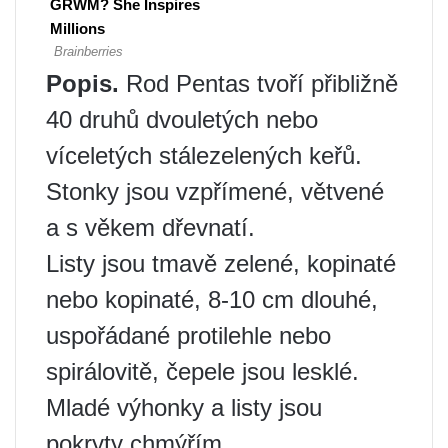
Popis.
Rod Pentas tvoří přibližně
40 druhů dvouletých nebo
víceletých stálezelených keřů.
Stonky jsou vzpřímené, větvené
a s věkem dřevnatí.
Listy jsou tmavě zelené, kopinaté
nebo kopinaté, 8-10 cm dlouhé,
uspořádané protilehle nebo
spirálovitě, čepele jsou lesklé.
Mladé výhonky a listy jsou
pokryty chmýřím.