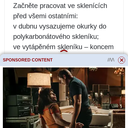
Začněte pracovat ve sklenících
před všemi ostatními:
v dubnu vysazujeme okurky do
polykarbonátového skleníku;
ve vytápěném skleníku – koncem
března;
SPONSORED CONTENT
polovina a konec dubna – ve
skleněném a filmovém skleníku.
Ale! Pamatujte, že počasí je
velmi nevyzpytatelné, jeden rok
může jaro a teplo přijít brzy, ale
další rok může být na konci