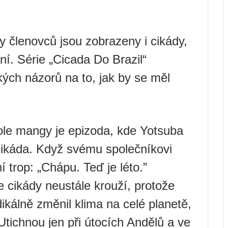
 členovců jsou zobrazeny i cikády,
ání. Série „Cicada Do Brazil“
ých názorů na to, jak by se měl
ole mangy je epizoda, kde Yotsuba
 cikáda. Když svému společníkovi
í trop: „Chápu. Teď je léto.”
 cikády neustále krouží, protože
ikálně změnil klima na celé planetě,
Utichnou jen při útocích Andělů a ve