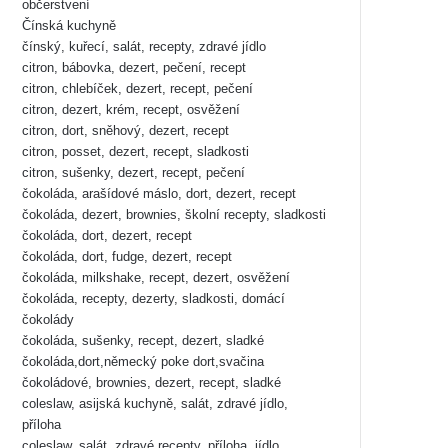
občerstvení
Čínská kuchyně
čínský, kuřecí, salát, recepty, zdravé jídlo
citron, bábovka, dezert, pečení, recept
citron, chlebíček, dezert, recept, pečení
citron, dezert, krém, recept, osvěžení
citron, dort, sněhový, dezert, recept
citron, posset, dezert, recept, sladkosti
citron, sušenky, dezert, recept, pečení
čokoláda, arašídové máslo, dort, dezert, recept
čokoláda, dezert, brownies, školní recepty, sladkosti
čokoláda, dort, dezert, recept
čokoláda, dort, fudge, dezert, recept
čokoláda, milkshake, recept, dezert, osvěžení
čokoláda, recepty, dezerty, sladkosti, domácí
čokolády
čokoláda, sušenky, recept, dezert, sladké
čokoláda,dort,německý poke dort,svačina
čokoládové, brownies, dezert, recept, sladké
coleslaw, asijská kuchyně, salát, zdravé jídlo,
příloha
coleslaw, salát, zdravé recepty, příloha, jídlo