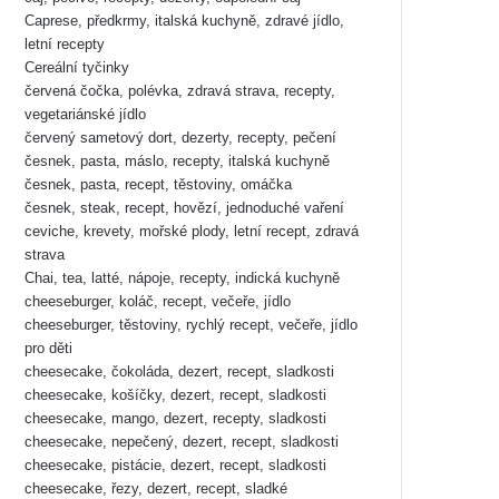
Caprese, předkrmy, italská kuchyně, zdravé jídlo,
letní recepty
Cereální tyčinky
červená čočka, polévka, zdravá strava, recepty,
vegetariánské jídlo
červený sametový dort, dezerty, recepty, pečení
česnek, pasta, máslo, recepty, italská kuchyně
česnek, pasta, recept, těstoviny, omáčka
česnek, steak, recept, hovězí, jednoduché vaření
ceviche, krevety, mořské plody, letní recept, zdravá
strava
Chai, tea, latté, nápoje, recepty, indická kuchyně
cheeseburger, koláč, recept, večeře, jídlo
cheeseburger, těstoviny, rychlý recept, večeře, jídlo
pro děti
cheesecake, čokoláda, dezert, recept, sladkosti
cheesecake, košíčky, dezert, recept, sladkosti
cheesecake, mango, dezert, recepty, sladkosti
cheesecake, nepečený, dezert, recept, sladkosti
cheesecake, pistácie, dezert, recept, sladkosti
cheesecake, řezy, dezert, recept, sladké