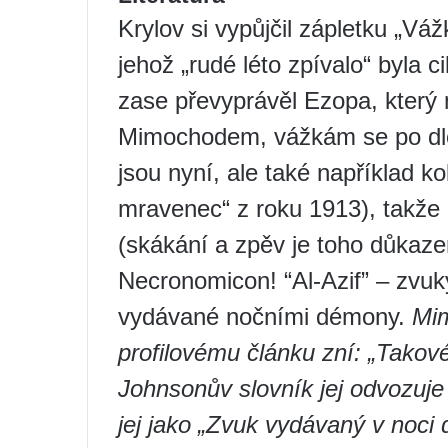
Krylov si vypůjčil zápletku „V
jehož „rudé léto zpívalo“ byla 
zase převyprávěl Ezopa, který
Mimochodem, vážkám se po dlou
jsou nyní, ale také například ko
mravenec“ z roku 1913), takže 
(skákání a zpěv je toho důkaze
Necronomicon! “Al-Azif” – zvu
vydávané nočními démony.
Mi
profilovému článku zní: „Takové
Johnsonův slovník jej odvozuje 
jej jako „Zvuk vydávaný v noci