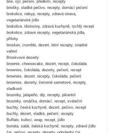
brie, sýr, pečení, předkrm, recepty
briošky, sladké pečivo, recepty, domácí pečení
brokolice, nákyp, recepty, zdravá strava,
vegetariánské jídlo
brokolice, těstoviny, zdravá kuchyně, rychlý recept
brokolice, zdravé recepty, vegetariánská jídla,
přílohy
broskev, crumble, dezert, letní recepty, snadné
vaření
Broskvové dezerty
brownie, cheesecake, dezert, recept, čokoláda
brownies, čokoláda, dezerty, pečení, recept
brownies, dezert, recepty, čokoláda, pečení
brownies, dezerty, červené sametové, recepty,
sladkosti
brusinky, jalapeño, dip, recepty, pikantní
brusinky, omáčka, domácí, recept, sváteční
buchty, česká kuchyně, dezert, pečivo, recept
buchty, dezert, sladké, pečení, recepty
Buffalo, kuřecí, wrap, recept, jídlo
burrata, salát, italská kuchyně, recepty, zdravé jídlo
čaj, pečivo, recepty, dezerty, odpolední čaj