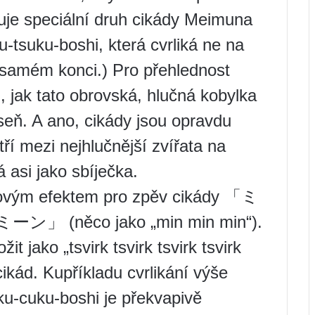
tuje speciální druh cikády Meimuna
u-tsuku-boshi, která cvrliká ne na
 samém konci.) Pro přehlednost
 jak tato obrovská, hlučná kobylka
seň. A ano, cikády jsou opravdu
tří mezi nejhlučnější zvířata na
á asi jako sbíječka.
kovým efektem pro zpěv cikády 「ミ
něco jako „min min min“).
t jako „tsvirk tsvirk tsvirk tsvirk
ky cikád. Kupříkladu cvrlikání výše
u-cuku-boshi je překvapivě