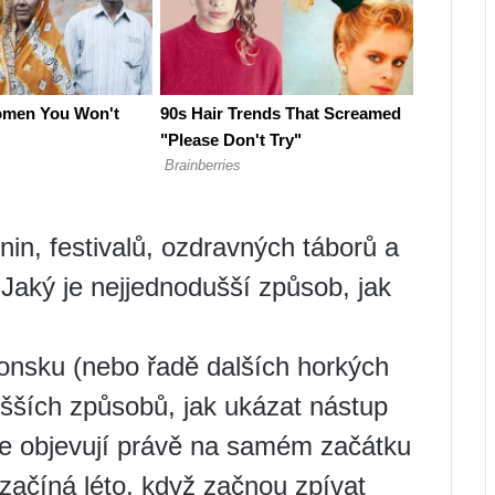
dnin, festivalů, ozdravných táborů a
 Jaký je nejjednodušší způsob, jak
ponsku (nebo řadě dalších horkých
šších způsobů, jak ukázat nástup
se objevují právě na samém začátku
 začíná léto, když začnou zpívat