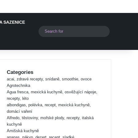
A SAZENICE
Switch skin
Search
for
Categories
acai, zdravé recepty, snídaně, smoothie, ovoce
Agrotechnika
Agua fresca, mexická kuchyně, osvěžující nápoje,
recepty, léto
albondigas, polévka, recept, mexická kuchyně,
domácí vaření
Alfredo, těstoviny, mořské plody, recepty, italská
kuchyně
Amišská kuchyně
ananas, nákyp, dezert, recept, sladké