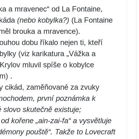
ážka a mravenec“ od La Fontaine,
cikáda
(nebo kobylka?)
(La Fontaine
 měl brouka a mravence).
hou dobu říkalo nejen ti, kteří
bylky (viz karikatura „Vážka a
Krylov mluvil spíše o kobylce
m) .
ky cikád, zaměňované za zvuky
mochodem, první poznámka k
 slovo skutečně existuje;
od kořene „ain-zai-fa“ a vysvětluje
 démony pouště“. Takže to Lovecraft