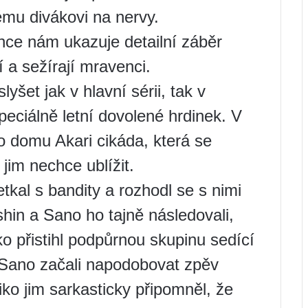
mu divákovi na nervy.
nce nám ukazuje detailní záběr
í a sežírají mravenci.
yšet jak v hlavní sérii, tak v
ciálně letní dovolené hrdinek. V
o domu Akari cikáda, která se
 jim nechce ublížit.
kal s bandity a rozhodl se s nimi
in a Sano ho tajně následovali,
ko přistihl podpůrnou skupinu sedící
 Sano začali napodobovat zpěv
iko jim sarkasticky připomněl, že