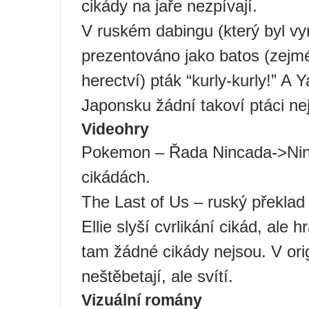
cikády na jaře nezpívají.
V ruském dabingu (který byl vyr
prezentováno jako batos (zejm
herectví) pták “kurly-kurly!” A Y
Japonsku žádní takoví ptáci ne
Videohry
Pokemon – Řada Nincada->Ninj
cikádách.
The Last of Us – ruský překlad
Ellie slyší cvrlikání cikád, ale 
tam žádné cikády nejsou. V orig
neštěbetají, ale svítí.
Vizuální romány