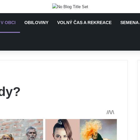
 V OBCI
OBILOVINY
VOLNÝ ČAS A REKREACE
SEMENA 
ády?