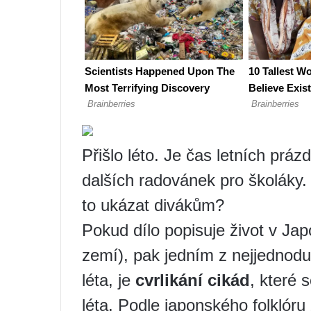
Přišlo léto. Je čas letních práz
dalších radovánek pro školáky.
to ukázat divákům?
Pokud dílo popisuje život v Ja
zemí), pak jedním z nejjednodu
léta, je
cvrlikání cikád
, které 
léta. Podle japonského folklóru