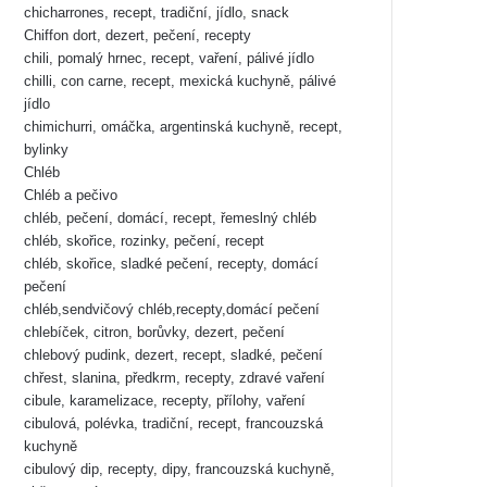
chicharrones, recept, tradiční, jídlo, snack
Chiffon dort, dezert, pečení, recepty
chili, pomalý hrnec, recept, vaření, pálivé jídlo
chilli, con carne, recept, mexická kuchyně, pálivé
jídlo
chimichurri, omáčka, argentinská kuchyně, recept,
bylinky
Chléb
Chléb a pečivo
chléb, pečení, domácí, recept, řemeslný chléb
chléb, skořice, rozinky, pečení, recept
chléb, skořice, sladké pečení, recepty, domácí
pečení
chléb,sendvičový chléb,recepty,domácí pečení
chlebíček, citron, borůvky, dezert, pečení
chlebový pudink, dezert, recept, sladké, pečení
chřest, slanina, předkrm, recepty, zdravé vaření
cibule, karamelizace, recepty, přílohy, vaření
cibulová, polévka, tradiční, recept, francouzská
kuchyně
cibulový dip, recepty, dipy, francouzská kuchyně,