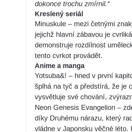
dokonce trochu zmírnil.“
Kreslený seriál
Minuskule – mezi četnými znaky
jejichž hlavní zábavou je cvrlik
demonstruje rozdílnost uměleck
tento cvrkot provádět.
Anime a manga
Yotsuba&! – hned v první kapit
šplhá na tyč a předstírá, že je
vysvětluje své chování, zvýrazn
Neon Genesis Evangelion – zde
díky Druhému nárazu, který rad
vládne v Japonsku věčné léto. 