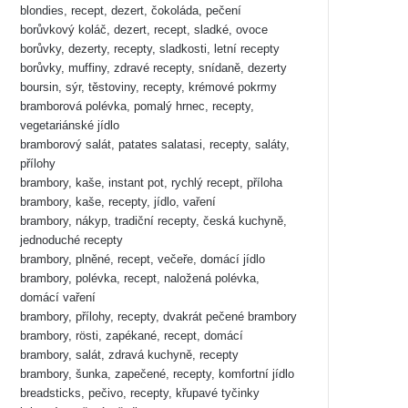
blondies, recept, dezert, čokoláda, pečení
borůvkový koláč, dezert, recept, sladké, ovoce
borůvky, dezerty, recepty, sladkosti, letní recepty
borůvky, muffiny, zdravé recepty, snídaně, dezerty
boursin, sýr, těstoviny, recepty, krémové pokrmy
bramborová polévka, pomalý hrnec, recepty,
vegetariánské jídlo
bramborový salát, patates salatasi, recepty, saláty,
přílohy
brambory, kaše, instant pot, rychlý recept, příloha
brambory, kaše, recepty, jídlo, vaření
brambory, nákyp, tradiční recepty, česká kuchyně,
jednoduché recepty
brambory, plněné, recept, večeře, domácí jídlo
brambory, polévka, recept, naložená polévka,
domácí vaření
brambory, přílohy, recepty, dvakrát pečené brambory
brambory, rösti, zapékané, recept, domácí
brambory, salát, zdravá kuchyně, recepty
brambory, šunka, zapečené, recepty, komfortní jídlo
breadsticks, pečivo, recepty, křupavé tyčinky