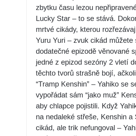
zbytku času lezou nepřipravené
Lucky Star – to se stává. Doko
mrtvé cikády, kterou rozřezávaj
Yuru Yuri – zvuk cikád můžete sl
dodatečné epizodě věnované spe
jedné z epizod sezóny 2 vletí d
těchto tvorů strašně bojí, ačkoli
“Tramp Kenshin” – Yahiko se set
vypořádat sám “jako muž” Kensh
aby chlapce pojistili. Když Yahi
na nedaleké střeše, Kenshin a
cikád, ale trik nefungoval – Yah