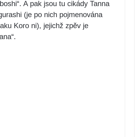
oshi“. A pak jsou tu cikády Tanna
gurashi (je po nich pojmenována
aku Koro ni), jejichž zpěv je
ana“.