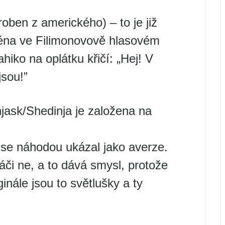
oben z amerického) – to je již
éna ve Filimonovově hlasovém
ahiko na oplátku křičí: „Hej! V
jsou!”
ask/Shedinja je založena na
 se náhodou ukázal jako averze.
hráči ne, a to dává smysl, protože
inále jsou to světlušky a ty