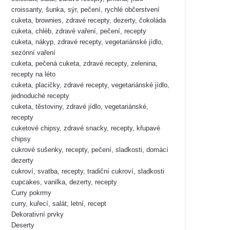
croissanty, šunka, sýr, pečení, rychlé občerstvení
cuketa, brownies, zdravé recepty, dezerty, čokoláda
cuketa, chléb, zdravé vaření, pečení, recepty
cuketa, nákyp, zdravé recepty, vegetariánské jídlo,
sezónní vaření
cuketa, pečená cuketa, zdravé recepty, zelenina,
recepty na léto
cuketa, placičky, zdravé recepty, vegetariánské jídlo,
jednoduché recepty
cuketa, těstoviny, zdravé jídlo, vegetariánské,
recepty
cuketové chipsy, zdravé snacky, recepty, křupavé
chipsy
cukrové sušenky, recepty, pečení, sladkosti, domácí
dezerty
cukroví, svatba, recepty, tradiční cukroví, sladkosti
cupcakes, vanilka, dezerty, recepty
Curry pokrmy
curry, kuřecí, salát, letní, recept
Dekorativní prvky
Deserty