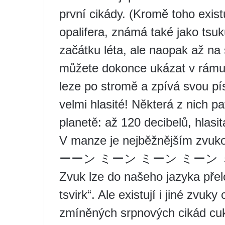
první cikády. (Kromě toho exis
opalifera, známá také jako tsuk
začátku léta, ale naopak až na
můžete dokonce ukázat v rámu,
leze po stromě a zpívá svou pí
velmi hlasité! Některá z nich pa
planetě: až 120 decibelů, hlasit
V manze je nejběžnějším zvu
ーーン ミーン ミーン ミーン ミーン」 (
Zvuk lze do našeho jazyka přeloži
tsvirk“. Ale existují i ​​jiné zvu
zmíněných srpnových cikád cuk