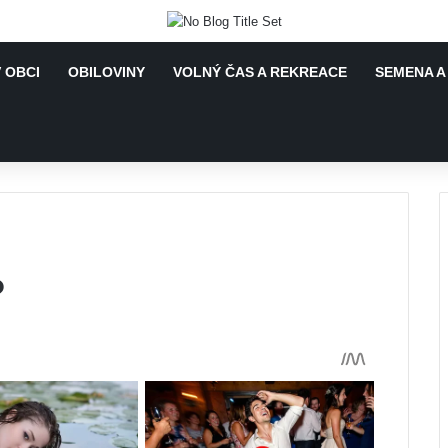
 OBCI
OBILOVINY
VOLNÝ ČAS A REKREACE
SEMENA A
?