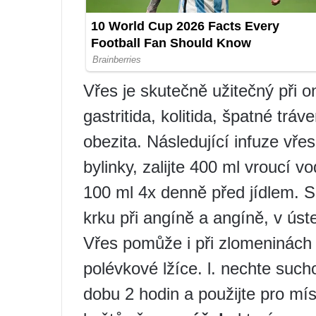
Vřes je skutečně užitečný při 
gastritida, kolitida, špatné tráve
obezita. Následující infuze vřes
bylinky, zalijte 400 ml vroucí v
100 ml 4x denně před jídlem. 
krku při angíně a angíně, v úste
Vřes pomůže i při zlomeninách k
polévkové lžíce. l. nechte sucho
dobu 2 hodin a použijte pro mí