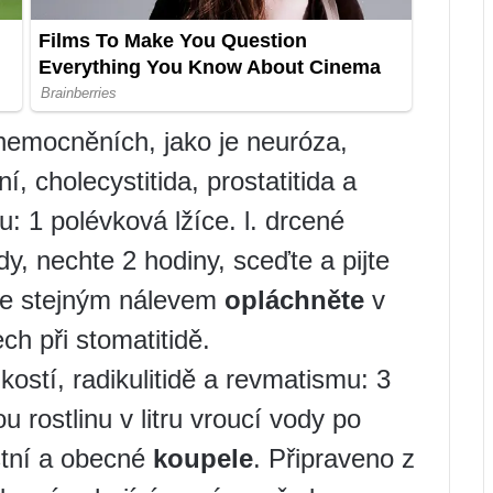
onemocněních, jako je neuróza,
ní, cholecystitida, prostatitida a
u: 1 polévková lžíce. l. drcené
ody, nechte 2 hodiny, sceďte a pijte
Se stejným nálevem
opláchněte
v
ch při stomatitidě.
ostí, radikulitidě a revmatismu: 3
u rostlinu v litru vroucí vody po
stní a obecné
koupele
. Připraveno z