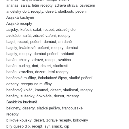
ananas, salsa, letní recepty, zdravá strava, osvěžení
andělský dort, recepty, dezert, sladkosti, pečení
Asijská kuchyně
Asijské recepty
asijský, kuřecí, salát, recept, zdravé jídlo
avokádo, salát, zdravé vaření, recepty
bagel, recept, pečení, domácí, snídaně
bagely, kváskové, pečení, recepty, domácí
bagely, recepty, domácí pečení, snídaně
banán, chipsy, zdravé, recept, svačina
banán, puding, dort, dezert, sladkosti
banán, zmrzlina, dezert, letní recepty
banánové muffiny, čokoládové čipsy, sladké pečení,
dezerty, recepty na muffiny
banánový koláč, karamel, dezert, sladkosti, recepty
banány, sušenky, čokoláda, dezert, recepty
Baskická kuchyně
beignety, dezerty, sladké pečivo, francouzské
recepty
bílkové kousky, dezert, zdravé recepty, bílkoviny
bílý queso dip, recept, sýr, snack, dip