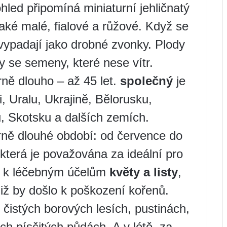
ohled připomíná miniaturní jehličnatý
 také malé, fialové a růžové. Když se
vypadají jako drobné zvonky. Plody
y se semeny, které nese vítr.
ně dlouho – až 45 let.
společný
je
i, Uralu, Ukrajině, Bělorusku,
, Skotsku a dalších zemích.
ě dlouhé období: od července do
která je považována za ideální pro
se k léčebným účelům
květy a listy
,
niž by došlo k poškození kořenů.
v čistých borových lesích, pustinách,
ých písčitých půdách. A v létě, za