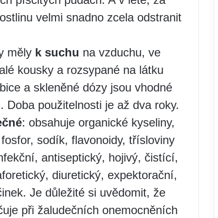
ostlinu velmi snadno zcela odstranit
by měly
k suchu
na vzduchu, ve
alé kousky a rozsypané na látku
abice a skleněné dózy jsou vhodné
 Doba použitelnosti je až dva roky.
ečné
: obsahuje organické kyseliny,
fosfor, sodík, flavonoidy, třísloviny
ekční, antiseptický, hojivý, čistící,
aforetický, diuretický, expektorační,
inek. Je důležité si uvědomit, že
uje při žaludečních onemocněních