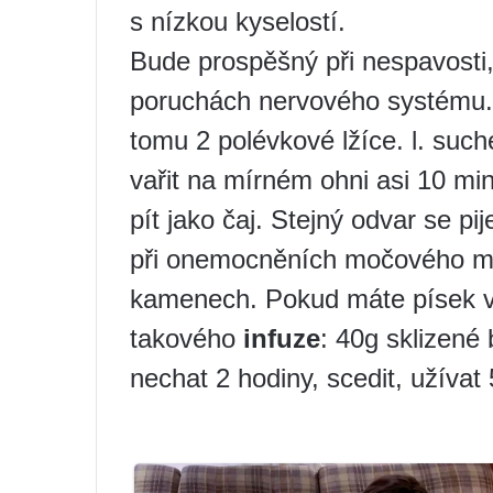
s nízkou kyselostí.
Bude prospěšný při nespavosti,
poruchách nervového systému
tomu 2 polévkové lžíce. l. suché
vařit na mírném ohni asi 10 min
pít jako čaj. Stejný odvar se pi
při onemocněních močového mě
kamenech. Pokud máte písek v 
takového
infuze
: 40g sklizené b
nechat 2 hodiny, scedit, užívat