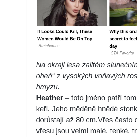
Na okraji lesa zalitém sluneční
oheň“ z vysokých voňavých ros
hmyzu
.
Heather
– toto jméno patří to
keři. Jeho měděně hnědé stonk
dorůstají až 80 cm.Vřes často do
vřesu jsou velmi malé, tenké, 