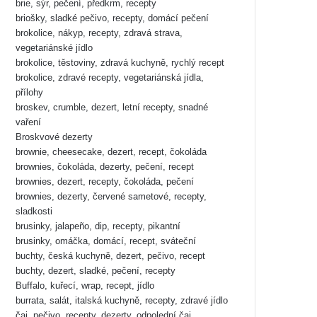
brie, sýr, pečení, předkrm, recepty
briošky, sladké pečivo, recepty, domácí pečení
brokolice, nákyp, recepty, zdravá strava,
vegetariánské jídlo
brokolice, těstoviny, zdravá kuchyně, rychlý recept
brokolice, zdravé recepty, vegetariánská jídla,
přílohy
broskev, crumble, dezert, letní recepty, snadné
vaření
Broskvové dezerty
brownie, cheesecake, dezert, recept, čokoláda
brownies, čokoláda, dezerty, pečení, recept
brownies, dezert, recepty, čokoláda, pečení
brownies, dezerty, červené sametové, recepty,
sladkosti
brusinky, jalapeño, dip, recepty, pikantní
brusinky, omáčka, domácí, recept, sváteční
buchty, česká kuchyně, dezert, pečivo, recept
buchty, dezert, sladké, pečení, recepty
Buffalo, kuřecí, wrap, recept, jídlo
burrata, salát, italská kuchyně, recepty, zdravé jídlo
čaj, pečivo, recepty, dezerty, odpolední čaj