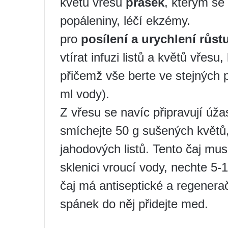
květů vřesu
prášek
, kterým se 
popáleniny, léčí ekzémy.
pro
posílení a urychlení růst
vtírat infuzi listů a květů vřes
přičemž vše berte ve stejných 
ml vody).
Z vřesu se navíc připravují úž
smíchejte 50 g sušených květů,
jahodových listů. Tento čaj mus
sklenici vroucí vody, nechte 5-
čaj má antiseptické a regenerač
spánek do něj přidejte med.