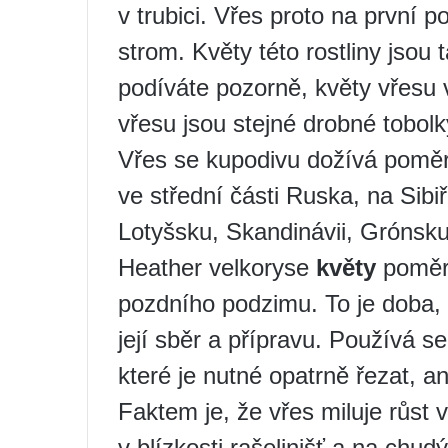
v trubici. Vřes proto na první p
strom. Květy této rostliny jsou
podíváte pozorně, květy vřesu 
vřesu jsou stejné drobné tobolk
Vřes se kupodivu dožívá poměr
ve střední části Ruska, na Sibiř
Lotyšsku, Skandinávii, Grónsku
Heather velkoryse
květy
poměrn
pozdního podzimu. To je doba, 
její sběr a přípravu. Používá 
které je nutné opatrně řezat, a
Faktem je, že vřes miluje růst 
v blízkosti rašelinišť a na chud