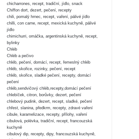
chicharrones, recept, tradiční, jídlo, snack
Chiffon dort, dezert, pečení, recepty
chili, pomalý hrnec, recept, vaření, pálivé jídlo
chilli, con carne, recept, mexická kuchyně, pálivé
jídlo
chimichurri, omáčka, argentinská kuchyně, recept,
bylinky
Chléb
Chléb a pečivo
chléb, pečení, domácí, recept, řemeslný chléb
chléb, skořice, rozinky, pečení, recept
chléb, skořice, sladké pečení, recepty, domácí
pečení
chléb,sendvičový chléb,recepty,domácí pečení
chlebíček, citron, borůvky, dezert, pečení
chlebový pudink, dezert, recept, sladké, pečení
chřest, slanina, předkrm, recepty, zdravé vaření
cibule, karamelizace, recepty, přílohy, vaření
cibulová, polévka, tradiční, recept, francouzská
kuchyně
cibulový dip, recepty, dipy, francouzská kuchyně,