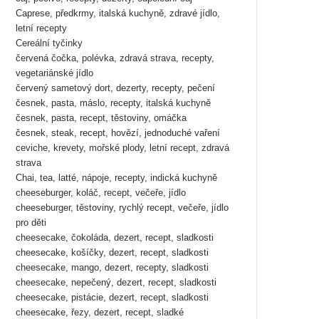
Caprese, předkrmy, italská kuchyně, zdravé jídlo,
letní recepty
Cereální tyčinky
červená čočka, polévka, zdravá strava, recepty,
vegetariánské jídlo
červený sametový dort, dezerty, recepty, pečení
česnek, pasta, máslo, recepty, italská kuchyně
česnek, pasta, recept, těstoviny, omáčka
česnek, steak, recept, hovězí, jednoduché vaření
ceviche, krevety, mořské plody, letní recept, zdravá
strava
Chai, tea, latté, nápoje, recepty, indická kuchyně
cheeseburger, koláč, recept, večeře, jídlo
cheeseburger, těstoviny, rychlý recept, večeře, jídlo
pro děti
cheesecake, čokoláda, dezert, recept, sladkosti
cheesecake, košíčky, dezert, recept, sladkosti
cheesecake, mango, dezert, recepty, sladkosti
cheesecake, nepečený, dezert, recept, sladkosti
cheesecake, pistácie, dezert, recept, sladkosti
cheesecake, řezy, dezert, recept, sladké