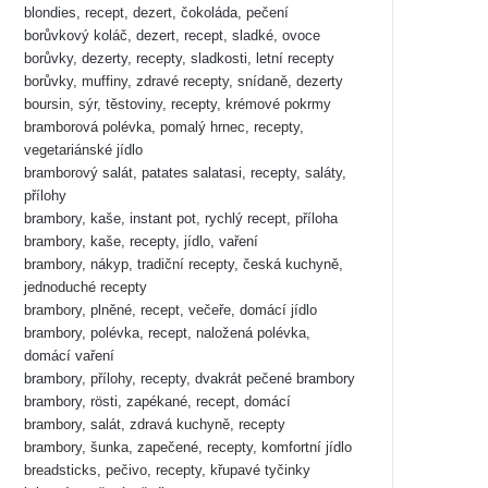
blondies, recept, dezert, čokoláda, pečení
borůvkový koláč, dezert, recept, sladké, ovoce
borůvky, dezerty, recepty, sladkosti, letní recepty
borůvky, muffiny, zdravé recepty, snídaně, dezerty
boursin, sýr, těstoviny, recepty, krémové pokrmy
bramborová polévka, pomalý hrnec, recepty,
vegetariánské jídlo
bramborový salát, patates salatasi, recepty, saláty,
přílohy
brambory, kaše, instant pot, rychlý recept, příloha
brambory, kaše, recepty, jídlo, vaření
brambory, nákyp, tradiční recepty, česká kuchyně,
jednoduché recepty
brambory, plněné, recept, večeře, domácí jídlo
brambory, polévka, recept, naložená polévka,
domácí vaření
brambory, přílohy, recepty, dvakrát pečené brambory
brambory, rösti, zapékané, recept, domácí
brambory, salát, zdravá kuchyně, recepty
brambory, šunka, zapečené, recepty, komfortní jídlo
breadsticks, pečivo, recepty, křupavé tyčinky