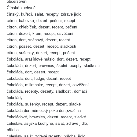
občerstvení
Čínská kuchyně
čínský, kuřecí, salát, recepty, zdravé jídlo
citron, bábovka, dezert, pečení, recept
citron, chlebíček, dezert, recept, pečení
citron, dezert, krém, recept, osvěžení
citron, dort, sněhový, dezert, recept
citron, posset, dezert, recept, sladkosti
citron, sušenky, dezert, recept, pečení
čokoláda, arašídové máslo, dort, dezert, recept
čokoláda, dezert, brownies, školní recepty, sladkosti
čokoláda, dort, dezert, recept
čokoláda, dort, fudge, dezert, recept
čokoláda, milkshake, recept, dezert, osvěžení
čokoláda, recepty, dezerty, sladkosti, domácí
čokolády
čokoláda, sušenky, recept, dezert, sladké
čokoláda,dort,německý poke dort,svačina
čokoládové, brownies, dezert, recept, sladké
coleslaw, asijská kuchyně, salát, zdravé jídlo,
příloha
coleslaw, salát, zdravé recepty, příloha, jídlo