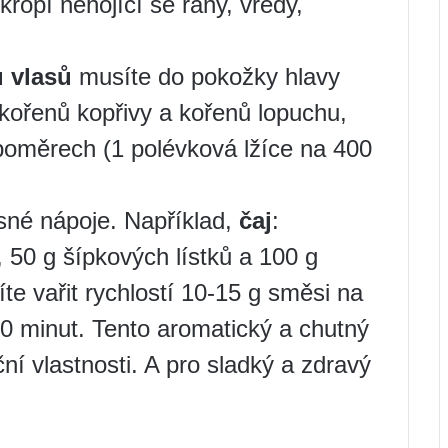
kropí nehojící se rány, vředy,
u vlasů
musíte do pokožky hlavy
u, kořenů kopřivy a kořenů lopuchu,
poměrech (1 polévková lžíce na 400
asné nápoje. Například,
čaj
:
 50 g šípkových lístků a 100 g
íte vařit rychlostí 10-15 g směsi na
10 minut. Tento aromatický a chutný
ní vlastnosti. A pro sladký a zdravý