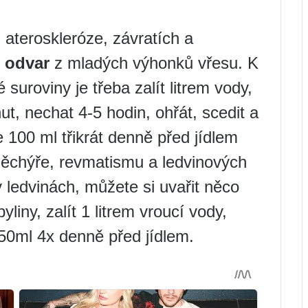
 ateroskleróze, závratích a
.
odvar
z mladých výhonků vřesu. K
 suroviny je třeba zalít litrem vody,
ut, nechat 4-5 hodin, ohřát, scedit a
je 100 ml třikrát denně před jídlem
chýře, revmatismu a ledvinových
ledvinách, můžete si uvařit něco
yliny, zalít 1 litrem vroucí vody,
 50ml 4x denně před jídlem.