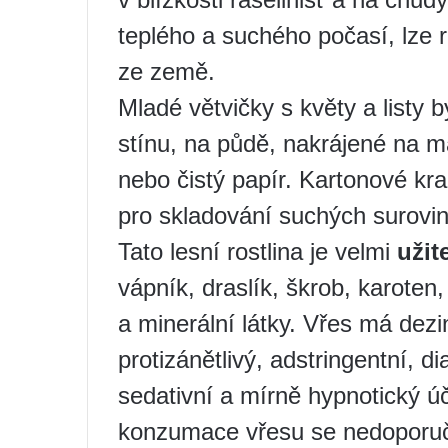
teplého a suchého počasí, lze r
ze země.
Mladé větvičky s květy a listy 
stínu, na půdě, nakrájené na m
nebo čistý papír. Kartonové kr
pro skladování suchých surovin.
Tato lesní rostlina je velmi
užit
vápník, draslík, škrob, karoten, 
a minerální látky. Vřes má dezinf
protizánětlivý, adstringentní, di
sedativní a mírně hypnotický úč
konzumace vřesu se nedoporuč