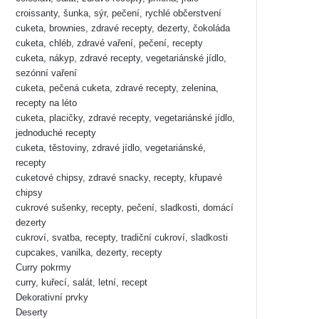
croissanty, šunka, sýr, pečení, rychlé občerstvení
cuketa, brownies, zdravé recepty, dezerty, čokoláda
cuketa, chléb, zdravé vaření, pečení, recepty
cuketa, nákyp, zdravé recepty, vegetariánské jídlo,
sezónní vaření
cuketa, pečená cuketa, zdravé recepty, zelenina,
recepty na léto
cuketa, placičky, zdravé recepty, vegetariánské jídlo,
jednoduché recepty
cuketa, těstoviny, zdravé jídlo, vegetariánské,
recepty
cuketové chipsy, zdravé snacky, recepty, křupavé
chipsy
cukrové sušenky, recepty, pečení, sladkosti, domácí
dezerty
cukroví, svatba, recepty, tradiční cukroví, sladkosti
cupcakes, vanilka, dezerty, recepty
Curry pokrmy
curry, kuřecí, salát, letní, recept
Dekorativní prvky
Deserty