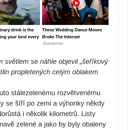
m světlem se náhle objevil „šeříkový
tlin propletených celým oblakem
muto stálezelenému rozvětvenému
y se šíří po zemi a výhonky někdy
růstá i několik kilometrů. Listy
tmavě zelené a jako by byly obaleny