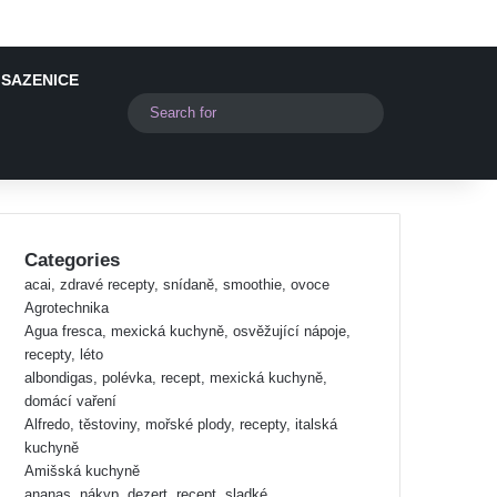
 SAZENICE
Switch skin
Search
for
Categories
acai, zdravé recepty, snídaně, smoothie, ovoce
Agrotechnika
Agua fresca, mexická kuchyně, osvěžující nápoje,
recepty, léto
albondigas, polévka, recept, mexická kuchyně,
domácí vaření
Alfredo, těstoviny, mořské plody, recepty, italská
kuchyně
Amišská kuchyně
ananas, nákyp, dezert, recept, sladké