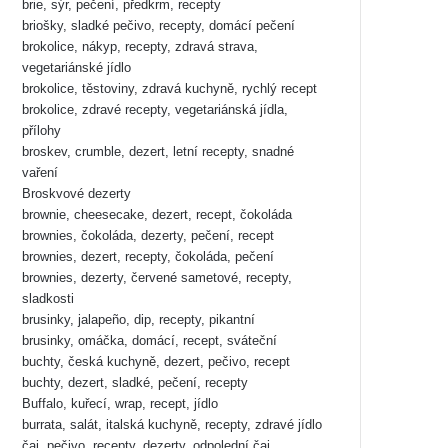
brie, sýr, pečení, předkrm, recepty
briošky, sladké pečivo, recepty, domácí pečení
brokolice, nákyp, recepty, zdravá strava,
vegetariánské jídlo
brokolice, těstoviny, zdravá kuchyně, rychlý recept
brokolice, zdravé recepty, vegetariánská jídla,
přílohy
broskev, crumble, dezert, letní recepty, snadné
vaření
Broskvové dezerty
brownie, cheesecake, dezert, recept, čokoláda
brownies, čokoláda, dezerty, pečení, recept
brownies, dezert, recepty, čokoláda, pečení
brownies, dezerty, červené sametové, recepty,
sladkosti
brusinky, jalapeño, dip, recepty, pikantní
brusinky, omáčka, domácí, recept, sváteční
buchty, česká kuchyně, dezert, pečivo, recept
buchty, dezert, sladké, pečení, recepty
Buffalo, kuřecí, wrap, recept, jídlo
burrata, salát, italská kuchyně, recepty, zdravé jídlo
čaj, pečivo, recepty, dezerty, odpolední čaj