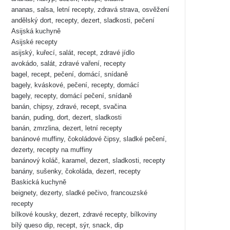
ananas, salsa, letní recepty, zdravá strava, osvěžení
andělský dort, recepty, dezert, sladkosti, pečení
Asijská kuchyně
Asijské recepty
asijský, kuřecí, salát, recept, zdravé jídlo
avokádo, salát, zdravé vaření, recepty
bagel, recept, pečení, domácí, snídaně
bagely, kváskové, pečení, recepty, domácí
bagely, recepty, domácí pečení, snídaně
banán, chipsy, zdravé, recept, svačina
banán, puding, dort, dezert, sladkosti
banán, zmrzlina, dezert, letní recepty
banánové muffiny, čokoládové čipsy, sladké pečení,
dezerty, recepty na muffiny
banánový koláč, karamel, dezert, sladkosti, recepty
banány, sušenky, čokoláda, dezert, recepty
Baskická kuchyně
beignety, dezerty, sladké pečivo, francouzské
recepty
bílkové kousky, dezert, zdravé recepty, bílkoviny
bílý queso dip, recept, sýr, snack, dip