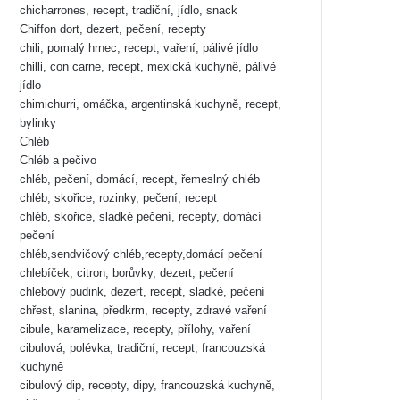
chicharrones, recept, tradiční, jídlo, snack
Chiffon dort, dezert, pečení, recepty
chili, pomalý hrnec, recept, vaření, pálivé jídlo
chilli, con carne, recept, mexická kuchyně, pálivé
jídlo
chimichurri, omáčka, argentinská kuchyně, recept,
bylinky
Chléb
Chléb a pečivo
chléb, pečení, domácí, recept, řemeslný chléb
chléb, skořice, rozinky, pečení, recept
chléb, skořice, sladké pečení, recepty, domácí
pečení
chléb,sendvičový chléb,recepty,domácí pečení
chlebíček, citron, borůvky, dezert, pečení
chlebový pudink, dezert, recept, sladké, pečení
chřest, slanina, předkrm, recepty, zdravé vaření
cibule, karamelizace, recepty, přílohy, vaření
cibulová, polévka, tradiční, recept, francouzská
kuchyně
cibulový dip, recepty, dipy, francouzská kuchyně,