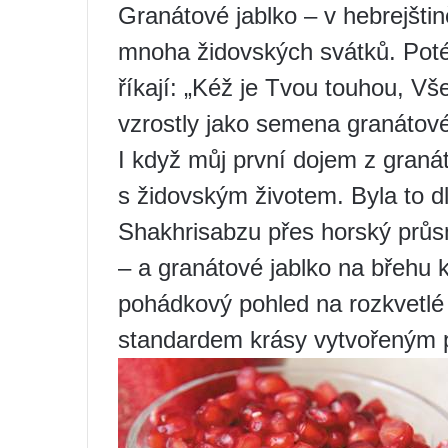
Granátové jablko – v hebrejštin
mnoha židovských svátků. Poté,
říkají: „Kéž je Tvou touhou, V
vzrostly jako semena granátové
I když můj první dojem z gran
s židovským životem. Byla to 
Shakhrisabzu přes horský průs
– a granátové jablko na břehu 
pohádkový pohled na rozkvetlé
standardem krásy vytvořeným p