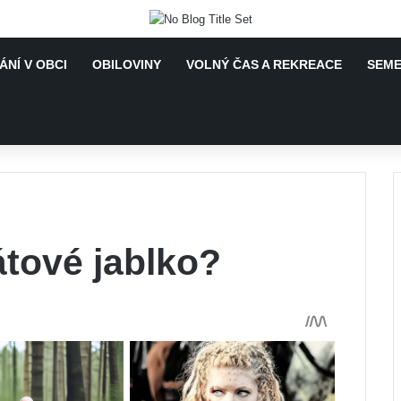
ÁNÍ V OBCI
OBILOVINY
VOLNÝ ČAS A REKREACE
SEME
tové jablko?