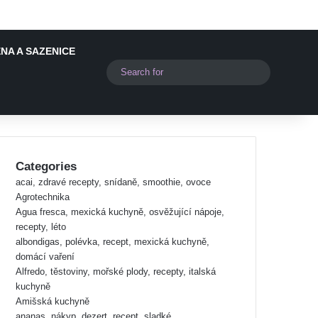
NA A SAZENICE
Switch skin
Search
for
Categories
acai, zdravé recepty, snídaně, smoothie, ovoce
Agrotechnika
Agua fresca, mexická kuchyně, osvěžující nápoje,
recepty, léto
albondigas, polévka, recept, mexická kuchyně,
domácí vaření
Alfredo, těstoviny, mořské plody, recepty, italská
kuchyně
Amišská kuchyně
ananas, nákyp, dezert, recept, sladké