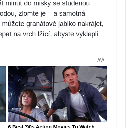
ět minut do misky se studenou
vodou, zlomte je – a samotná
ůžete granátové jablko nakrájet,
pat na vrch lžící, abyste vyklepli