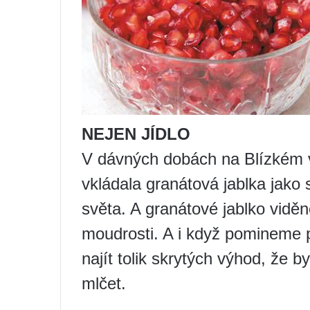
NEJEN JÍDLO
V dávných dobách na Blízkém 
vkládala granátová jablka jako 
světa. A granátové jablko vidě
moudrosti. A i když pomineme 
najít tolik skrytých výhod, že b
mlčet.