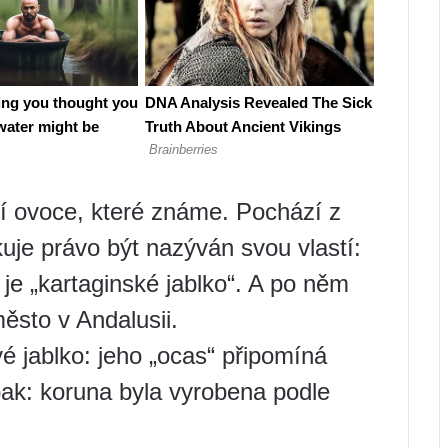
í ovoce, které známe. Pochází z
uje právo být nazýván svou vlastí:
 je „kartaginské jablko“. A po něm
ěsto v Andalusii.
é jablko: jeho „ocas“ připomíná
ak: koruna byla vyrobena podle