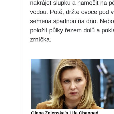
nakrájet slupku a namočit na p
vodou. Poté, držte ovoce pod 
semena spadnou na dno. Nebo m
položit půlky řezem dolů a pokle
zrníčka.