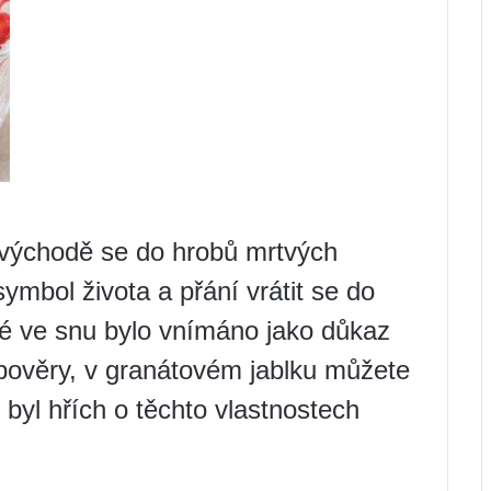
východě se do hrobů mrtvých
symbol života a přání vrátit se do
né ve snu bylo vnímáno jako důkaz
pověry, v granátovém jablku můžete
y byl hřích o těchto vlastnostech