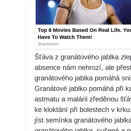
Šťáva z granátového jablka zlep
absence nám nehrozí, ale přes
granátového jablka pomáhá sniž
Granátové jablko pomáhá při k
astmatu a malárii zředěnou šťá
ke kloktání při bolestech v krk
jíst semínka granátového jab
granátového jablka, sušené a p