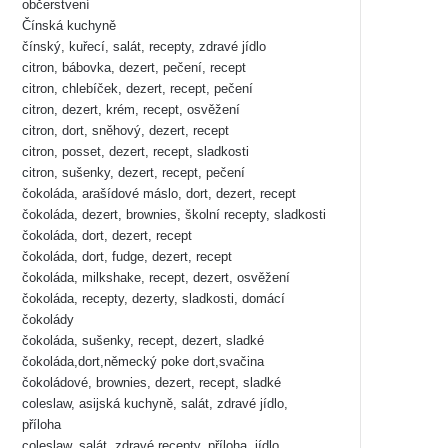
občerstvení
Čínská kuchyně
čínský, kuřecí, salát, recepty, zdravé jídlo
citron, bábovka, dezert, pečení, recept
citron, chlebíček, dezert, recept, pečení
citron, dezert, krém, recept, osvěžení
citron, dort, sněhový, dezert, recept
citron, posset, dezert, recept, sladkosti
citron, sušenky, dezert, recept, pečení
čokoláda, arašídové máslo, dort, dezert, recept
čokoláda, dezert, brownies, školní recepty, sladkosti
čokoláda, dort, dezert, recept
čokoláda, dort, fudge, dezert, recept
čokoláda, milkshake, recept, dezert, osvěžení
čokoláda, recepty, dezerty, sladkosti, domácí
čokolády
čokoláda, sušenky, recept, dezert, sladké
čokoláda,dort,německý poke dort,svačina
čokoládové, brownies, dezert, recept, sladké
coleslaw, asijská kuchyně, salát, zdravé jídlo,
příloha
coleslaw, salát, zdravé recepty, příloha, jídlo