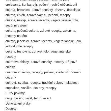
croissanty, šunka, sýr, pečení, rychlé občerstvení
cuketa, brownies, zdravé recepty, dezerty, čokoláda
cuketa, chléb, zdravé vaření, pečení, recepty
cuketa, nákyp, zdravé recepty, vegetariánské jídlo,
sezónní vaření
cuketa, pečená cuketa, zdravé recepty, zelenina,
recepty na léto
cuketa, placičky, zdravé recepty, vegetariánské jídlo,
jednoduché recepty
cuketa, těstoviny, zdravé jídlo, vegetariánské,
recepty
cuketové chipsy, zdravé snacky, recepty, křupavé
chipsy
cukrové sušenky, recepty, pečení, sladkosti, domácí
dezerty
cukroví, svatba, recepty, tradiční cukroví, sladkosti
cupcakes, vanilka, dezerty, recepty
Curry pokrmy
curry, kuřecí, salát, letní, recept
Dekorativní prvky
Deserty