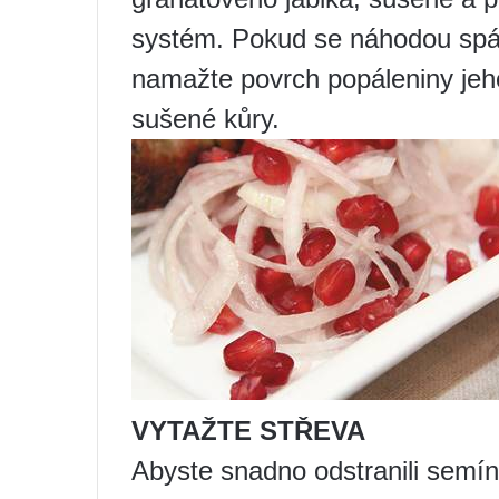
systém. Pokud se náhodou spálí
namažte povrch popáleniny jeh
sušené kůry.
VYTAŽTE STŘEVA
Abyste snadno odstranili semín