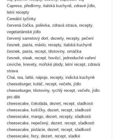
Caprese, předkrmy, italská kuchyně, zdravé jídlo,
letní recepty
Cereální tyčinky
červená čočka, polévka, zdravá strava, recepty,
vegetariánské jídlo
červený sametový dort, dezerty, recepty, pečení
česnek, pasta, máslo, recepty, italská kuchyně
česnek, pasta, recept, těstoviny, omáčka
česnek, steak, recept, hovězí, jednoduché vaření
ceviche, krevety, mořské plody, letní recept, zdravá
strava
Chai, tea, latté, nápoje, recepty, indická kuchyně
cheeseburger, koláč, recept, večeře, jídlo
cheeseburger, těstoviny, rychlý recept, večeře, jídlo
pro děti
cheesecake, čokoláda, dezert, recept, sladkosti
cheesecake, košíčky, dezert, recept, sladkosti
cheesecake, mango, dezert, recepty, sladkosti
cheesecake, nepečený, dezert, recept, sladkosti
cheesecake, pistácie, dezert, recept, sladkosti
cheesecake, řezy, dezert, recept, sladké