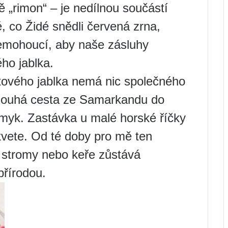
ě „rimon“ – je nedílnou součástí
 co Židé snědli červená zrna,
šemohoucí, aby naše zásluhy
ho jablka.
átového jablka nemá nic společného
dlouhá cesta ze Samarkandu do
myk. Zastávka u malé horské říčky
kvete. Od té doby pro mě ten
 stromy nebo keře zůstává
řírodou.