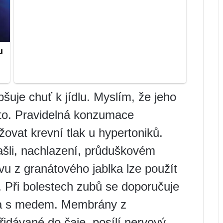
šuje chuť k jídlu. Myslím, že jeho
to. Pravidelná konzumace
ovat krevní tlak u hypertoniků.
ašli, nachlazení, průduškovém
vu z granátového jablka lze použít
u. Při bolestech zubů se doporučuje
lka s medem. Membrány z
řidávané do čaje, posílí nervový