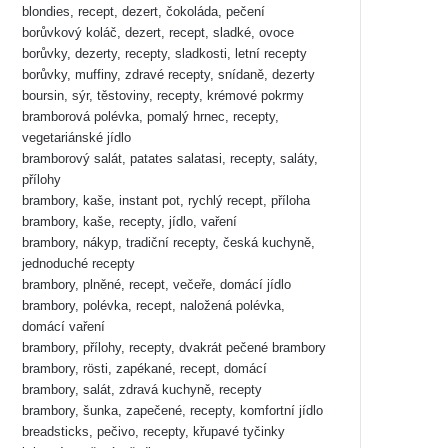
blondies, recept, dezert, čokoláda, pečení
borůvkový koláč, dezert, recept, sladké, ovoce
borůvky, dezerty, recepty, sladkosti, letní recepty
borůvky, muffiny, zdravé recepty, snídaně, dezerty
boursin, sýr, těstoviny, recepty, krémové pokrmy
bramborová polévka, pomalý hrnec, recepty,
vegetariánské jídlo
bramborový salát, patates salatasi, recepty, saláty,
přílohy
brambory, kaše, instant pot, rychlý recept, příloha
brambory, kaše, recepty, jídlo, vaření
brambory, nákyp, tradiční recepty, česká kuchyně,
jednoduché recepty
brambory, plněné, recept, večeře, domácí jídlo
brambory, polévka, recept, naložená polévka,
domácí vaření
brambory, přílohy, recepty, dvakrát pečené brambory
brambory, rösti, zapékané, recept, domácí
brambory, salát, zdravá kuchyně, recepty
brambory, šunka, zapečené, recepty, komfortní jídlo
breadsticks, pečivo, recepty, křupavé tyčinky