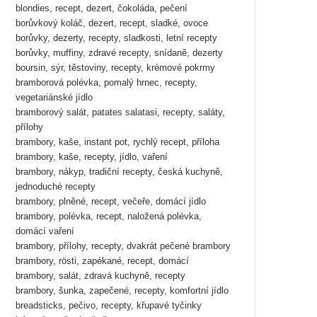
blondies, recept, dezert, čokoláda, pečení
borůvkový koláč, dezert, recept, sladké, ovoce
borůvky, dezerty, recepty, sladkosti, letní recepty
borůvky, muffiny, zdravé recepty, snídaně, dezerty
boursin, sýr, těstoviny, recepty, krémové pokrmy
bramborová polévka, pomalý hrnec, recepty,
vegetariánské jídlo
bramborový salát, patates salatasi, recepty, saláty,
přílohy
brambory, kaše, instant pot, rychlý recept, příloha
brambory, kaše, recepty, jídlo, vaření
brambory, nákyp, tradiční recepty, česká kuchyně,
jednoduché recepty
brambory, plněné, recept, večeře, domácí jídlo
brambory, polévka, recept, naložená polévka,
domácí vaření
brambory, přílohy, recepty, dvakrát pečené brambory
brambory, rösti, zapékané, recept, domácí
brambory, salát, zdravá kuchyně, recepty
brambory, šunka, zapečené, recepty, komfortní jídlo
breadsticks, pečivo, recepty, křupavé tyčinky