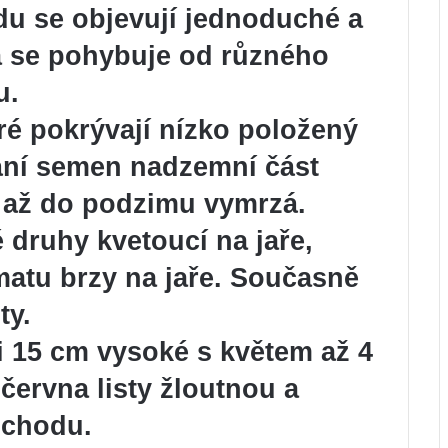
du se objevují jednoduché a
va se pohybuje od různého
u.
teré pokrývají nízko položený
ání semen nadzemní část
s až do podzimu vymrzá.
é druhy kvetoucí na jaře,
matu brzy na jaře. Současně
ty.
i 15 cm vysoké s květem až 4
ervna listy žloutnou a
ůchodu.