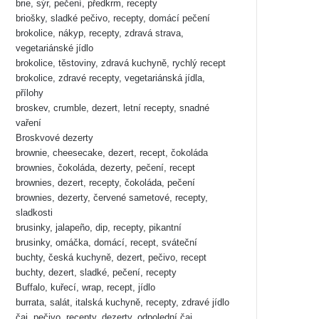
brie, sýr, pečení, předkrm, recepty
briošky, sladké pečivo, recepty, domácí pečení
brokolice, nákyp, recepty, zdravá strava,
vegetariánské jídlo
brokolice, těstoviny, zdravá kuchyně, rychlý recept
brokolice, zdravé recepty, vegetariánská jídla,
přílohy
broskev, crumble, dezert, letní recepty, snadné
vaření
Broskvové dezerty
brownie, cheesecake, dezert, recept, čokoláda
brownies, čokoláda, dezerty, pečení, recept
brownies, dezert, recepty, čokoláda, pečení
brownies, dezerty, červené sametové, recepty,
sladkosti
brusinky, jalapeño, dip, recepty, pikantní
brusinky, omáčka, domácí, recept, sváteční
buchty, česká kuchyně, dezert, pečivo, recept
buchty, dezert, sladké, pečení, recepty
Buffalo, kuřecí, wrap, recept, jídlo
burrata, salát, italská kuchyně, recepty, zdravé jídlo
čaj, pečivo, recepty, dezerty, odpolední čaj