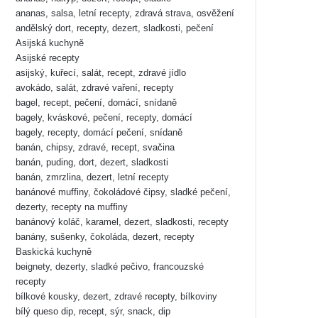
ananas, salsa, letní recepty, zdravá strava, osvěžení
andělský dort, recepty, dezert, sladkosti, pečení
Asijská kuchyně
Asijské recepty
asijský, kuřecí, salát, recept, zdravé jídlo
avokádo, salát, zdravé vaření, recepty
bagel, recept, pečení, domácí, snídaně
bagely, kváskové, pečení, recepty, domácí
bagely, recepty, domácí pečení, snídaně
banán, chipsy, zdravé, recept, svačina
banán, puding, dort, dezert, sladkosti
banán, zmrzlina, dezert, letní recepty
banánové muffiny, čokoládové čipsy, sladké pečení,
dezerty, recepty na muffiny
banánový koláč, karamel, dezert, sladkosti, recepty
banány, sušenky, čokoláda, dezert, recepty
Baskická kuchyně
beignety, dezerty, sladké pečivo, francouzské
recepty
bílkové kousky, dezert, zdravé recepty, bílkoviny
bílý queso dip, recept, sýr, snack, dip