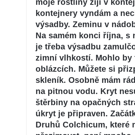
moje rostliny žijí v kont
kontejnery vyndám a nec
výsadby. Zeminu v nádob
Na samém konci října, s
je třeba výsadbu zamulčov
zimní vlhkostí. Mohlo by 
oblázcích. Můžete si při
skleník. Osobně mám rád 
na pitnou vodu. Kryt ne
štěrbiny na opačných str
úkryt je připraven. Začá
Druhů Colchicum, které