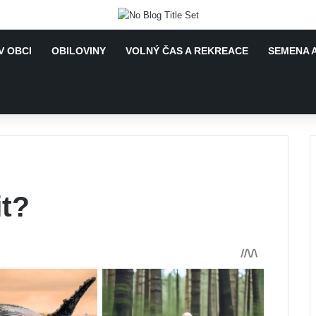
V OBCI
OBILOVINY
VOLNÝ ČAS A REKREACE
SEMENA A
it?