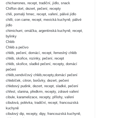
chicharrones, recept, tradiční, jídlo, snack
Chiffon dort, dezert, pečení, recepty
chili, pomalý hrnec, recept, vaření, pálivé jídlo
chilli, con carne, recept, mexická kuchyně, pálivé
jídlo
chimichurri, omáčka, argentinská kuchyně, recept,
bylinky
Chléb
Chléb a pečivo
chléb, pečení, domácí, recept, řemeslný chléb
chléb, skořice, rozinky, pečení, recept
chléb, skořice, sladké pečení, recepty, domácí
pečení
chléb,sendvičový chléb,recepty,domácí pečení
chlebíček, citron, borůvky, dezert, pečení
chlebový pudink, dezert, recept, sladké, pečení
chřest, slanina, předkrm, recepty, zdravé vaření
cibule, karamelizace, recepty, přílohy, vaření
cibulová, polévka, tradiční, recept, francouzská
kuchyně
cibulový dip, recepty, dipy, francouzská kuchyně,