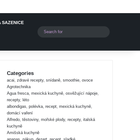
 SAZENICE
Switch skin
Search
for
Categories
acai, zdravé recepty, snídaně, smoothie, ovoce
Agrotechnika
Agua fresca, mexická kuchyně, osvěžující nápoje,
recepty, léto
albondigas, polévka, recept, mexická kuchyně,
domácí vaření
Alfredo, těstoviny, mořské plody, recepty, italská
kuchyně
Amišská kuchyně
ananas, nákyp, dezert, recept, sladké