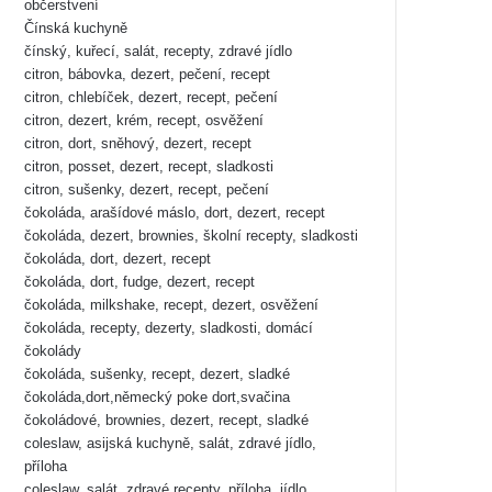
občerstvení
Čínská kuchyně
čínský, kuřecí, salát, recepty, zdravé jídlo
citron, bábovka, dezert, pečení, recept
citron, chlebíček, dezert, recept, pečení
citron, dezert, krém, recept, osvěžení
citron, dort, sněhový, dezert, recept
citron, posset, dezert, recept, sladkosti
citron, sušenky, dezert, recept, pečení
čokoláda, arašídové máslo, dort, dezert, recept
čokoláda, dezert, brownies, školní recepty, sladkosti
čokoláda, dort, dezert, recept
čokoláda, dort, fudge, dezert, recept
čokoláda, milkshake, recept, dezert, osvěžení
čokoláda, recepty, dezerty, sladkosti, domácí
čokolády
čokoláda, sušenky, recept, dezert, sladké
čokoláda,dort,německý poke dort,svačina
čokoládové, brownies, dezert, recept, sladké
coleslaw, asijská kuchyně, salát, zdravé jídlo,
příloha
coleslaw, salát, zdravé recepty, příloha, jídlo