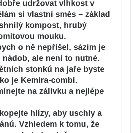
dobře udržovat vlhkost v
lám si vlastní směs – základ
 shnilý kompost, hrubý
olomitovou mouku.
ych o ně nepřišel, sázím je
nádob, ale není to nutné.
větních stonků na jaře byste
ako je Kemira-combi.
nejte na zálivku a nejlépe
.
kopejte hlízy, aby uschly a
ipánů. Vzhledem k tomu, že