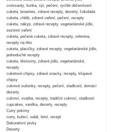
croissanty, šunka, sýr, pečení, rychlé občerstvení
cuketa, brownies, zdravé recepty, dezerty, čokoláda
cuketa, chléb, zdravé vaření, pečení, recepty
cuketa, nákyp, zdravé recepty, vegetariánské jídlo,
sezónní vaření
cuketa, pečená cuketa, zdravé recepty, zelenina,
recepty na léto
cuketa, placičky, zdravé recepty, vegetariánské jídlo,
jednoduché recepty
cuketa, těstoviny, zdravé jídlo, vegetariánské,
recepty
cuketové chipsy, zdravé snacky, recepty, křupavé
chipsy
cukrové sušenky, recepty, pečení, sladkosti, domácí
dezerty
cukroví, svatba, recepty, tradiční cukroví, sladkosti
cupcakes, vanilka, dezerty, recepty
Curry pokrmy
curry, kuřecí, salát, letní, recept
Dekorativní prvky
Deserty