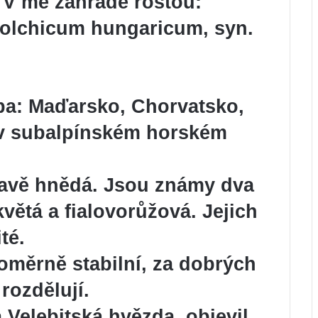
 V mé zahradě rostou:
olchicum
hungaricum, syn.
a: Maďarsko, Chorvatsko,
e v subalpínském horském
tmavě hnědá. Jsou známy dva
květá a fialovorůžová. Jejich
té.
oměrně stabilní, za dobrých
rozdělují.
a
Velebitská hvězda,
objevil