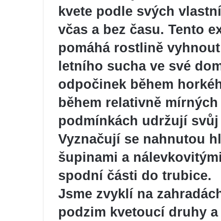
kvete podle svých vlastní
včas a bez času. Tento ex
pomáhá rostlině vyhnou
letního sucha ve své dom
odpočinek během horkého 
během relativně mírných 
podmínkách udržují svůj 
Vyznačují se nahnutou h
šupinami a nálevkovitými 
spodní části do trubice.
Jsme zvyklí na zahradách
podzim kvetoucí druhy a 