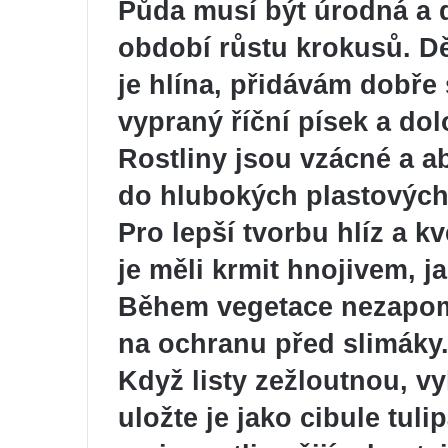
Půda musí být úrodná a 
období růstu krokusů. Dě
je hlína, přidávám dobře
vypraný říční písek a d
Rostliny jsou vzácné a ab
do hlubokých plastových 
Pro lepší tvorbu hlíz a k
je měli krmit hnojivem, j
Během vegetace nezapomí
na ochranu před slimáky
Když listy zežloutnou, vy
uložte je jako cibule tul