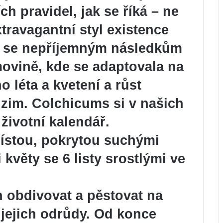
ch pravidel, jak se říká – ne
travagantní styl existence
t se nepříjemným následkům
ovině, kde se adaptovala na
léta a kvetení a růst
zim. Colchicums si v našich
životní kalendář.
lístou, pokrytou suchými
květy se 6 listy srostlými ve
 obdivovat a pěstovat na
jejich odrůdy. Od konce