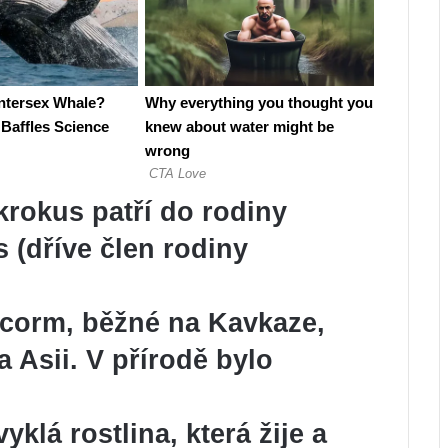
krokus
patří do rodiny
s
(dříve člen rodiny
corm, běžné na Kavkaze,
a Asii. V přírodě bylo
klá rostlina, která žije a