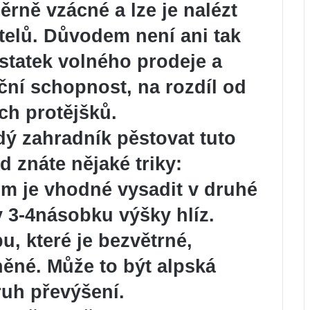
rně vzácné a lze je nalézt
telů. Důvodem není ani tak
ostatek volného prodeje a
ní schopnost, na rozdíl od
ch protějšků.
ý zahradník pěstovat tuto
 znáte nějaké triky:
um je vhodné vysadit v druhé
y 3-4násobku výšky hlíz.
u, které je bezvětrné,
ěné. Může to být alpská
ruh převýšení.