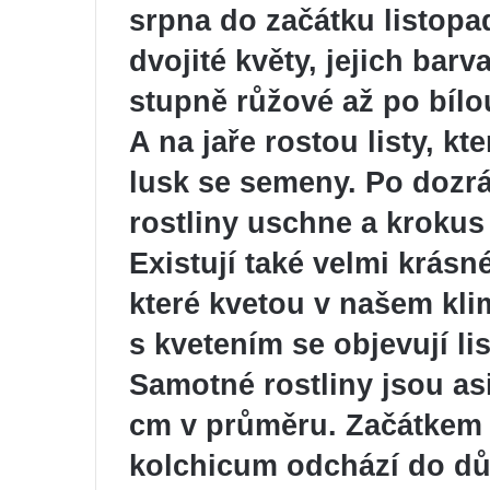
srpna do začátku listopa
dvojité květy, jejich bar
stupně růžové až po bílo
A na jaře rostou listy, k
lusk se semeny. Po dozr
rostliny uschne a kroku
Existují také velmi krásn
které kvetou v našem kli
s kvetením se objevují lis
Samotné rostliny jsou as
cm v průměru. Začátkem č
kolchicum odchází do d