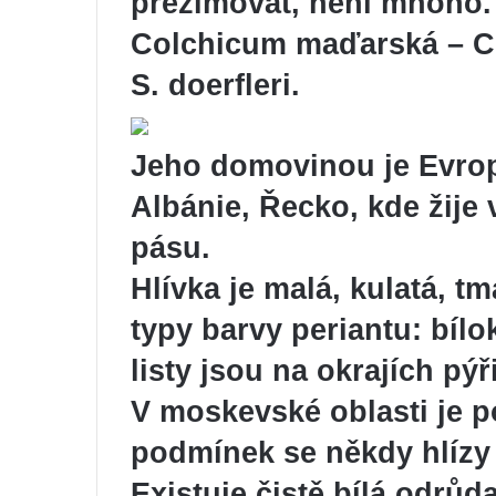
přezimovat, není mnoho.
Colchicum maďarská –
C
S. doerfleri.
Jeho domovinou je Evrop
Albánie, Řecko, kde žij
pásu.
Hlívka je malá, kulatá, 
typy barvy periantu: bílo
listy jsou na okrajích pýři
V moskevské oblasti je p
podmínek se někdy hlízy 
Existuje čistě bílá odrůd