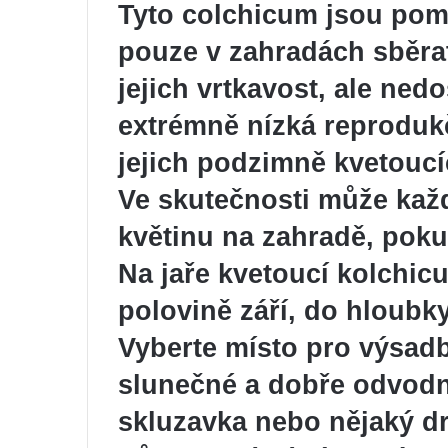
Tyto colchicum jsou pomě
pouze v zahradách sběra
jejich vrtkavost, ale ned
extrémně nízká reprodukč
jejich podzimně kvetoucí
Ve skutečnosti může každ
květinu na zahradě, pokud
Na jaře kvetoucí kolchic
polovině září, do hloubk
Vyberte místo pro výsadb
slunečné a dobře odvodn
skluzavka nebo nějaký d