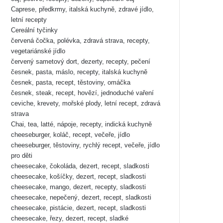
Caprese, předkrmy, italská kuchyně, zdravé jídlo,
letní recepty
Cereální tyčinky
červená čočka, polévka, zdravá strava, recepty,
vegetariánské jídlo
červený sametový dort, dezerty, recepty, pečení
česnek, pasta, máslo, recepty, italská kuchyně
česnek, pasta, recept, těstoviny, omáčka
česnek, steak, recept, hovězí, jednoduché vaření
ceviche, krevety, mořské plody, letní recept, zdravá
strava
Chai, tea, latté, nápoje, recepty, indická kuchyně
cheeseburger, koláč, recept, večeře, jídlo
cheeseburger, těstoviny, rychlý recept, večeře, jídlo
pro děti
cheesecake, čokoláda, dezert, recept, sladkosti
cheesecake, košíčky, dezert, recept, sladkosti
cheesecake, mango, dezert, recepty, sladkosti
cheesecake, nepečený, dezert, recept, sladkosti
cheesecake, pistácie, dezert, recept, sladkosti
cheesecake, řezy, dezert, recept, sladké