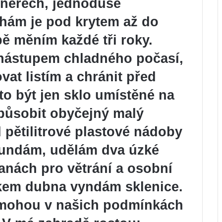
ejnerech, jednoduše
hám je pod krytem až do
ě měním každé tři roky.
 nástupem chladného počasí,
at listím a chránit před
to být jen sklo umístěné na
způsobit obyčejný malý
pětilitrové plastové nádoby
sundám, udělám dva úzké
anách pro větrání a osobní
tkem dubna vyndám sklenice.
 mohou v našich podmínkách