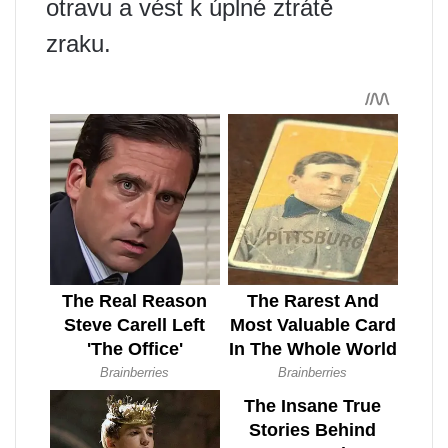
otravu a vést k úplné ztrátě
zraku.