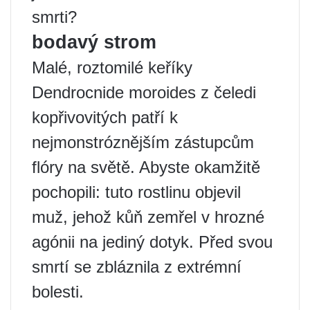
smrti?
bodavý strom
Malé, roztomilé keříky
Dendrocnide moroides z čeledi
kopřivovitých patří k
nejmonstróznějším zástupcům
flóry na světě. Abyste okamžitě
pochopili: tuto rostlinu objevil
muž, jehož kůň zemřel v hrozné
agónii na jediný dotyk. Před svou
smrtí se zbláznila z extrémní
bolesti.