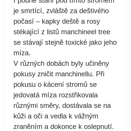
I pouhé stání pod tímto stromem
je smrtící, zvláště za deštivého
počasí – kapky deště a rosy
stékající z listů manchineel tree
se stávají stejně toxické jako jeho
míza.
V různých dobách byly učiněny
pokusy zničit manchinellu. Při
pokusu o kácení stromů se
jedovatá míza rozstřikovala
různými směry, dostávala se na
kůži a oči a vedla k vážným
zraněním a dokonce k oslepnutí.