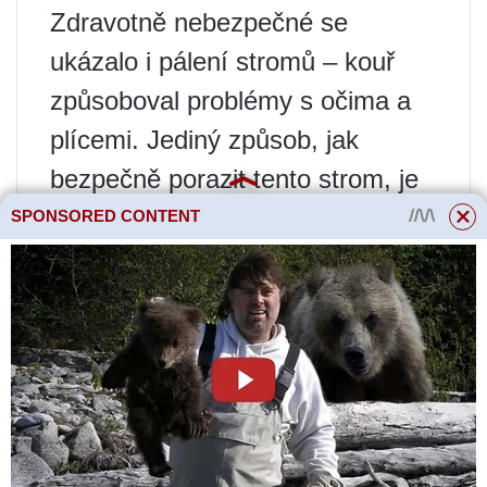
Zdravotně nebezpečné se
ukázalo i pálení stromů – kouř
způsoboval problémy s očima a
plícemi. Jediný způsob, jak
bezpečně porazit tento strom, je
obklopit strom ohněm a usušit jej
SPONSORED CONTENT
na kořeni, poté můžete začít
kácet.
V místech, kde manchine roste,
lze často najít cedule
upozorňující turisty, aby pod
těmito stromy neodpočívali a