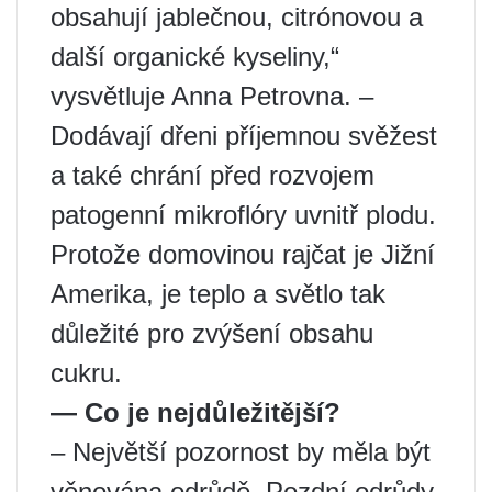
obsahují jablečnou, citrónovou a
další organické kyseliny,“
vysvětluje Anna Petrovna. –
Dodávají dřeni příjemnou svěžest
a také chrání před rozvojem
patogenní mikroflóry uvnitř plodu.
Protože domovinou rajčat je Jižní
Amerika, je teplo a světlo tak
důležité pro zvýšení obsahu
cukru.
— Co je nejdůležitější?
– Největší pozornost by měla být
věnována odrůdě. Pozdní odrůdy