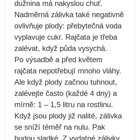
dužnina má nakyslou chuť.
Nadměrná zálivka také negativně
ovlivňuje plody: přebytečná voda
vyplavuje cukr. Rajčata je třeba
zalévat, když půda vysychá.
Po výsadbě a před květem
rajčata nepotřebují mnoho vláhy.
Ale když plody začnou tuhnout,
zalévejte často (každé 4 dny) a
mírně: 1 – 1,5 litru na rostlinu.
Když jsou plody již nalité, zálivka
se sníží téměř na nulu. Pak
budou sladké. Z vydatné zálivky