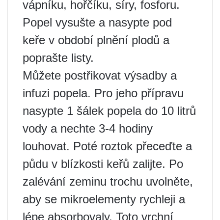
vápníku, hořčíku, síry, fosforu.
Popel vysušte a nasypte pod
keře v období plnění plodů a
poprašte listy.
Můžete postřikovat výsadby a
infuzi popela. Pro jeho přípravu
nasypte 1 šálek popela do 10 litrů
vody a nechte 3-4 hodiny
louhovat. Poté roztok přeceďte a
půdu v ​​blízkosti keřů zalijte. Po
zalévání zeminu trochu uvolněte,
aby se mikroelementy rychleji a
lépe absorbovaly. Toto vrchní