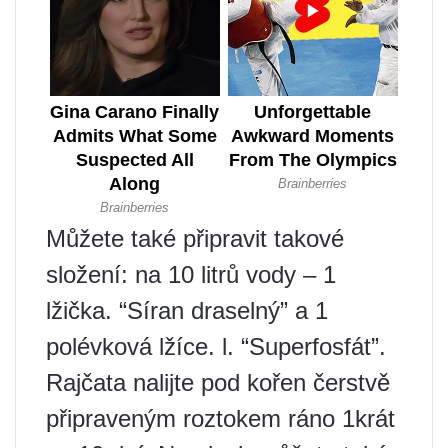
Můžete také připravit takové
složení: na 10 litrů vody – 1
lžička. “Síran draselný” a 1
polévková lžíce. l. “Superfosfát”.
Rajčata nalijte pod kořen čerstvě
připraveným roztokem ráno 1krát