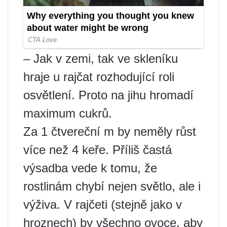
– Jak v zemi, tak ve skleníku
hraje u rajčat rozhodující roli
osvětlení. Proto na jihu hromadí
maximum cukrů.
Za 1 čtvereční m by neměly růst
více než 4 keře. Příliš častá
výsadba vede k tomu, že
rostlinám chybí nejen světlo, ale i
výživa. V rajčeti (stejně jako v
hroznech) by všechno ovoce, aby