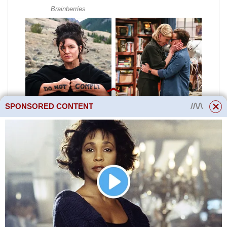
SPONSORED CONTENT
Neroste ve skleníku, ale na
otevřené půdě a nebojí se
hlavního nepřítele rajčat –