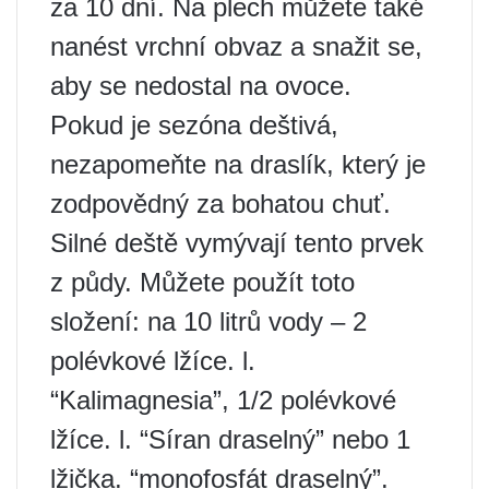
za 10 dní. Na plech můžete také
nanést vrchní obvaz a snažit se,
aby se nedostal na ovoce.
Pokud je sezóna deštivá,
nezapomeňte na draslík, který je
zodpovědný za bohatou chuť.
Silné deště vymývají tento prvek
z půdy. Můžete použít toto
složení: na 10 litrů vody – 2
polévkové lžíce. l.
“Kalimagnesia”, 1/2 polévkové
lžíce. l. “Síran draselný” nebo 1
lžička. “monofosfát draselný”.