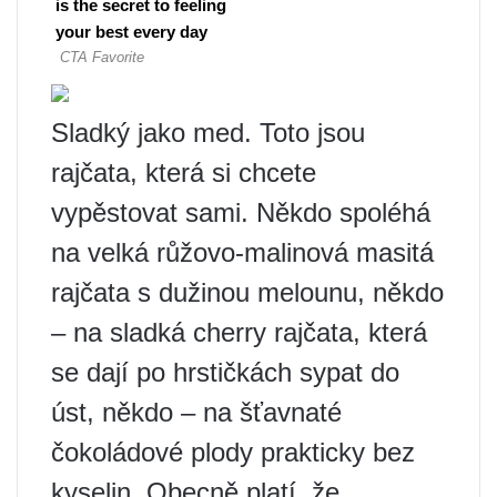
Sladký jako med. Toto jsou
rajčata, která si chcete
vypěstovat sami. Někdo spoléhá
na velká růžovo-malinová masitá
rajčata s dužinou melounu, někdo
– na sladká cherry rajčata, která
se dají po hrstičkách sypat do
úst, někdo – na šťavnaté
čokoládové plody prakticky bez
kyselin. Obecně platí, že