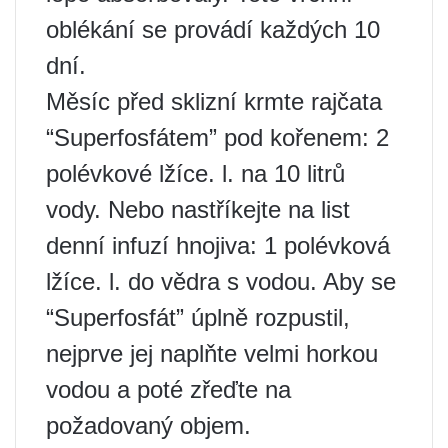
oblékání se provádí každých 10
dní.
Měsíc před sklizní krmte rajčata
“Superfosfátem” pod kořenem: 2
polévkové lžíce. l. na 10 litrů
vody. Nebo nastříkejte na list
denní infuzí hnojiva: 1 polévková
lžíce. l. do vědra s vodou. Aby se
“Superfosfát” úplně rozpustil,
nejprve jej naplňte velmi horkou
vodou a poté zřeďte na
požadovaný objem.