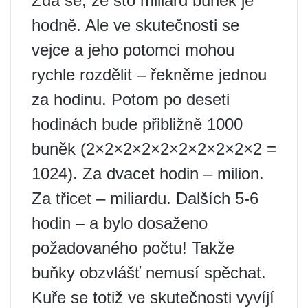
Zdá se, že sto miliard buněk je
hodně. Ale ve skutečnosti se
vejce a jeho potomci mohou
rychle rozdělit – řekněme jednou
za hodinu. Potom po deseti
hodinách bude přibližně 1000
buněk (2×2×2×2×2×2×2×2×2×2 =
1024). Za dvacet hodin – milion.
Za třicet – miliardu. Dalších 5-6
hodin – a bylo dosaženo
požadovaného počtu! Takže
buňky obzvlášť nemusí spěchat.
Kuře se totiž ve skutečnosti vyvíjí