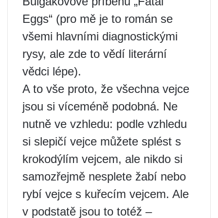
Bulgakovově příběhu „Fatal
Eggs“ (pro mě je to román se
všemi hlavními diagnostickými
rysy, ale zde to vědí literární
vědci lépe).
A to vše proto, že všechna vejce
jsou si víceméně podobná. Ne
nutně ve vzhledu: podle vzhledu
si slepičí vejce můžete splést s
krokodýlím vejcem, ale nikdo si
samozřejmě nesplete žabí nebo
rybí vejce s kuřecím vejcem. Ale
v podstatě jsou to totéž –