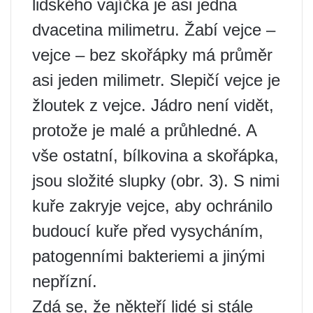
lidského vajíčka je asi jedna
dvacetina milimetru. Žabí vejce –
vejce – bez skořápky má průměr
asi jeden milimetr. Slepičí vejce je
žloutek z vejce. Jádro není vidět,
protože je malé a průhledné. A
vše ostatní, bílkovina a skořápka,
jsou složité slupky (obr. 3). S nimi
kuře zakryje vejce, aby ochránilo
budoucí kuře před vysycháním,
patogenními bakteriemi a jinými
nepřízní.
Zdá se, že někteří lidé si stále