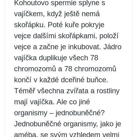
Kohoutovo spermie splyne s
vajíčkem, když ještě nemá
skořápku. Poté kuře pokryje
vejce dalšími skořápkami, položí
vejce a začne je inkubovat. Jádro
vajíčka duplikuje všech 78
chromozomů a 78 chromozomů
končí v každé dceřiné buňce.
Téměř všechna zvířata a rostliny
mají vajíčka. Ale co jiné
organismy – jednobuněčné?
Jednobuněčné organismy, jako je
améba, se svým vzhledem velmi