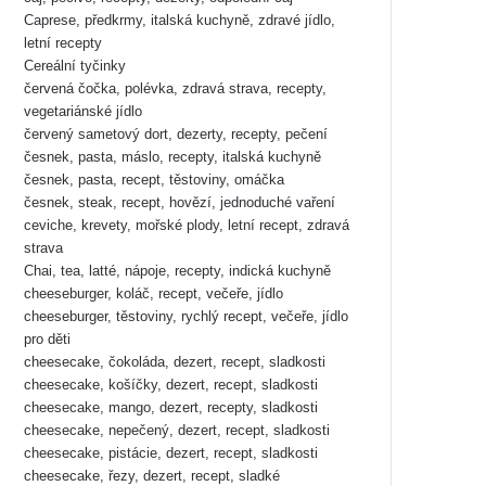
Caprese, předkrmy, italská kuchyně, zdravé jídlo,
letní recepty
Cereální tyčinky
červená čočka, polévka, zdravá strava, recepty,
vegetariánské jídlo
červený sametový dort, dezerty, recepty, pečení
česnek, pasta, máslo, recepty, italská kuchyně
česnek, pasta, recept, těstoviny, omáčka
česnek, steak, recept, hovězí, jednoduché vaření
ceviche, krevety, mořské plody, letní recept, zdravá
strava
Chai, tea, latté, nápoje, recepty, indická kuchyně
cheeseburger, koláč, recept, večeře, jídlo
cheeseburger, těstoviny, rychlý recept, večeře, jídlo
pro děti
cheesecake, čokoláda, dezert, recept, sladkosti
cheesecake, košíčky, dezert, recept, sladkosti
cheesecake, mango, dezert, recepty, sladkosti
cheesecake, nepečený, dezert, recept, sladkosti
cheesecake, pistácie, dezert, recept, sladkosti
cheesecake, řezy, dezert, recept, sladké