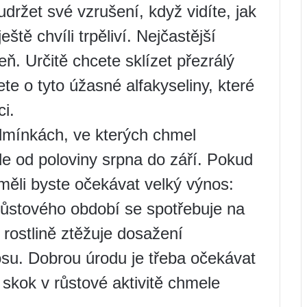
držet své vzrušení, když vidíte, jak
ště chvíli trpěliví. Nejčastější
zeň. Určitě chcete sklízet přezrálý
ete o tyto úžasné alfakyseliny, které
i.
odmínkách, ve kterých chmel
le od poloviny srpna do září. Pokud
měli byste očekávat velký výnos:
růstového období se spotřebuje na
rostlině ztěžuje dosažení
u. Dobrou úrodu je třeba očekávat
skok v růstové aktivitě chmele