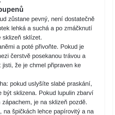
.
 pupenů
ud zůstane pevný, není dostatečně
otek lehká a suchá a po zmáčknutí
 sklizeň sklízet.
laněmi a poté přivoňte. Pokud je
mezi čerstvě posekanou trávou a
 jisti, že je chmel připraven ke
ha: pokud uslyšíte slabé praskání,
 být sklizena. Pokud lupulin zbarví
 zápachem, je na sklizeň pozdě.
 na špičkách lehce papírovitý a na