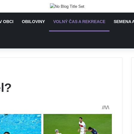
V OBCI
OBILOVINY
VOLNÝ ČAS A REKREACE
SEMENA A
l?