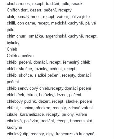
chicharrones, recept, tradiční, jídlo, snack
Chiffon dort, dezert, pečení, recepty
chili, pomalý hrnec, recept, vaření, pálivé jídlo
chilli, con carne, recept, mexická kuchyně, pálivé
jídlo
chimichurri, omáčka, argentinská kuchyně, recept,
bylinky
Chléb
Chléb a pečivo
chléb, pečení, domácí, recept, řemeslný chléb
chléb, skořice, rozinky, pečení, recept
chléb, skořice, sladké pečení, recepty, domácí
pečení
chléb,sendvičový chléb,recepty,domácí pečení
chlebíček, citron, borůvky, dezert, pečení
chlebový pudink, dezert, recept, sladké, pečení
chřest, slanina, předkrm, recepty, zdravé vaření
cibule, karamelizace, recepty, přílohy, vaření
cibulová, polévka, tradiční, recept, francouzská
kuchyně
cibulový dip, recepty, dipy, francouzská kuchyně,