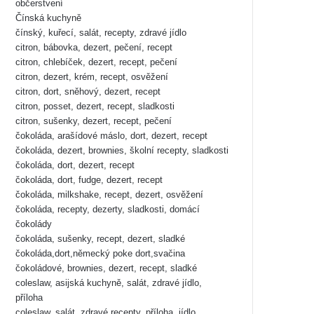
občerstvení
Čínská kuchyně
čínský, kuřecí, salát, recepty, zdravé jídlo
citron, bábovka, dezert, pečení, recept
citron, chlebíček, dezert, recept, pečení
citron, dezert, krém, recept, osvěžení
citron, dort, sněhový, dezert, recept
citron, posset, dezert, recept, sladkosti
citron, sušenky, dezert, recept, pečení
čokoláda, arašídové máslo, dort, dezert, recept
čokoláda, dezert, brownies, školní recepty, sladkosti
čokoláda, dort, dezert, recept
čokoláda, dort, fudge, dezert, recept
čokoláda, milkshake, recept, dezert, osvěžení
čokoláda, recepty, dezerty, sladkosti, domácí
čokolády
čokoláda, sušenky, recept, dezert, sladké
čokoláda,dort,německý poke dort,svačina
čokoládové, brownies, dezert, recept, sladké
coleslaw, asijská kuchyně, salát, zdravé jídlo,
příloha
coleslaw, salát, zdravé recepty, příloha, jídlo