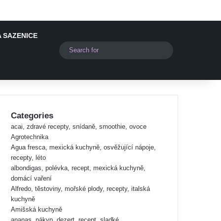
 SAZENICE
Switch skin
Search
for
Categories
acai, zdravé recepty, snídaně, smoothie, ovoce
Agrotechnika
Agua fresca, mexická kuchyně, osvěžující nápoje,
recepty, léto
albondigas, polévka, recept, mexická kuchyně,
domácí vaření
Alfredo, těstoviny, mořské plody, recepty, italská
kuchyně
Amišská kuchyně
ananas, nákyp, dezert, recept, sladké