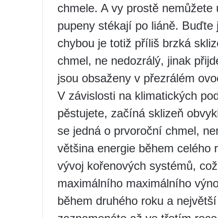
chmele. A vy prostě nemůžete u
pupeny stékají po liáně. Buďte je
chybou je totiž příliš brzká skli
chmel, ne nedozrálý, jinak přijd
jsou obsaženy v přezrálém ovoc
V závislosti na klimatických p
pěstujete, začíná sklizeň obvyk
se jedná o prvoroční chmel, ne
většina energie během celého 
vývoj kořenových systémů, což 
maximálního maximálního výnos
během druhého roku a největší 