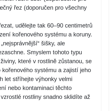
tečný řez (doporučen pro všechny
zat, udělejte tak 60–90 centimetrů
zení kořenového systému a koruny.
 „nejsprávnější“ šišky, ale
nezaschne. Smyslem tohoto typu
živiny, které v rostlině zůstanou, se
 kořenového systému a zajistí jeho
 let stříhejte výhonky velmi
ení nebo kontaminaci těchto
vzrostlé rostliny snadno sklidíte až