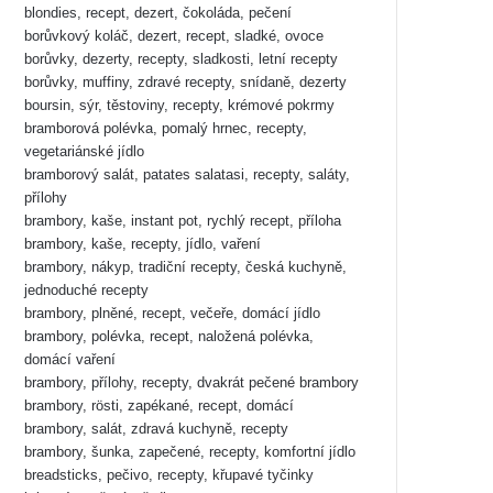
blondies, recept, dezert, čokoláda, pečení
borůvkový koláč, dezert, recept, sladké, ovoce
borůvky, dezerty, recepty, sladkosti, letní recepty
borůvky, muffiny, zdravé recepty, snídaně, dezerty
boursin, sýr, těstoviny, recepty, krémové pokrmy
bramborová polévka, pomalý hrnec, recepty,
vegetariánské jídlo
bramborový salát, patates salatasi, recepty, saláty,
přílohy
brambory, kaše, instant pot, rychlý recept, příloha
brambory, kaše, recepty, jídlo, vaření
brambory, nákyp, tradiční recepty, česká kuchyně,
jednoduché recepty
brambory, plněné, recept, večeře, domácí jídlo
brambory, polévka, recept, naložená polévka,
domácí vaření
brambory, přílohy, recepty, dvakrát pečené brambory
brambory, rösti, zapékané, recept, domácí
brambory, salát, zdravá kuchyně, recepty
brambory, šunka, zapečené, recepty, komfortní jídlo
breadsticks, pečivo, recepty, křupavé tyčinky