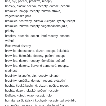
brie, sýr, pečení, předkrm, recepty
briošky, sladké pečivo, recepty, domácí pečení
brokolice, nákyp, recepty, zdravá strava,
vegetariánské jídlo
brokolice, těstoviny, zdravá kuchyně, rychlý recept
brokolice, zdravé recepty, vegetariánská jídla,
přílohy
broskev, crumble, dezert, letní recepty, snadné
vaření
Broskvové dezerty
brownie, cheesecake, dezert, recept, čokoláda
brownies, čokoláda, dezerty, pečení, recept
brownies, dezert, recepty, čokoláda, pečení
brownies, dezerty, červené sametové, recepty,
sladkosti
brusinky, jalapeño, dip, recepty, pikantní
brusinky, omáčka, domácí, recept, sváteční
buchty, česká kuchyně, dezert, pečivo, recept
buchty, dezert, sladké, pečení, recepty
Buffalo, kuřecí, wrap, recept, jídlo
burrata, salát, italská kuchyně, recepty, zdravé jídlo
čaj, pečivo, recepty, dezerty, odpolední čaj