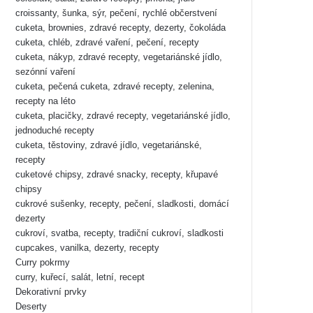
croissanty, šunka, sýr, pečení, rychlé občerstvení
cuketa, brownies, zdravé recepty, dezerty, čokoláda
cuketa, chléb, zdravé vaření, pečení, recepty
cuketa, nákyp, zdravé recepty, vegetariánské jídlo,
sezónní vaření
cuketa, pečená cuketa, zdravé recepty, zelenina,
recepty na léto
cuketa, placičky, zdravé recepty, vegetariánské jídlo,
jednoduché recepty
cuketa, těstoviny, zdravé jídlo, vegetariánské,
recepty
cuketové chipsy, zdravé snacky, recepty, křupavé
chipsy
cukrové sušenky, recepty, pečení, sladkosti, domácí
dezerty
cukroví, svatba, recepty, tradiční cukroví, sladkosti
cupcakes, vanilka, dezerty, recepty
Curry pokrmy
curry, kuřecí, salát, letní, recept
Dekorativní prvky
Deserty