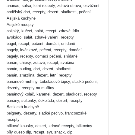
ananas, salsa, letní recepty, zdravá strava, osvěžení
andělský dort, recepty, dezert, sladkosti, pečení
Asijská kuchyně
Asijské recepty
asijský, kuřecí, salát, recept, zdravé jídlo
avokádo, salát, zdravé vaření, recepty
bagel, recept, pečení, domácí, snídaně
bagely, kváskové, pečení, recepty, domácí
bagely, recepty, domácí pečení, snídaně
banán, chipsy, zdravé, recept, svačina
banán, puding, dort, dezert, sladkosti
banán, zmrzlina, dezert, letní recepty
banánové muffiny, čokoládové čipsy, sladké pečení,
dezerty, recepty na muffiny
banánový koláč, karamel, dezert, sladkosti, recepty
banány, sušenky, čokoláda, dezert, recepty
Baskická kuchyně
beignety, dezerty, sladké pečivo, francouzské
recepty
bílkové kousky, dezert, zdravé recepty, bílkoviny
bílý queso dip, recept, sýr, snack, dip