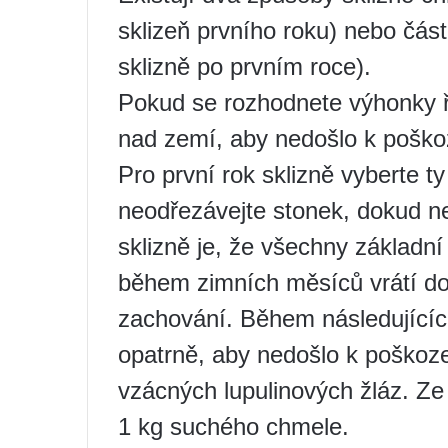
sklizeň prvního roku) nebo čás
sklizně po prvním roce).
Pokud se rozhodnete výhonky ře
nad zemí, aby nedošlo k poško
Pro první rok sklizně vyberte ty
neodřezávejte stonek, dokud 
sklizně je, že všechny základní 
během zimních měsíců vrátí do
zachování. Během následujících
opatrně, aby nedošlo k poškoz
vzácných lupulinových žláz. Ze 
1 kg suchého chmele.