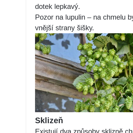
dotek lepkavý.
Pozor na lupulin – na chmelu b
vnější strany šišky.
Sklizeň
Existují dva způsoby sklizně c