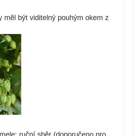
y měl být viditelný pouhým okem z
hmele: ruční sběr (doporučeno pro