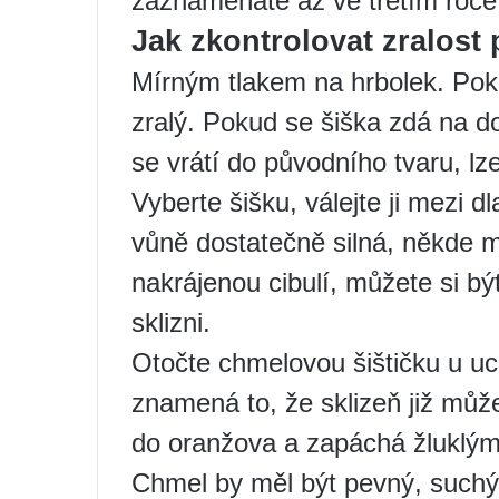
zaznamenáte až ve třetím roce
Jak zkontrolovat zralost
Mírným tlakem na hrbolek. Pok
zralý. Pokud se šiška zdá na d
se vrátí do původního tvaru, lze
Vyberte šišku, válejte ji mezi d
vůně dostatečně silná, někde 
nakrájenou cibulí, můžete si být
sklizni.
Otočte chmelovou šištičku u uc
znamená to, že sklizeň již může
do oranžova a zapáchá žluklým
Chmel by měl být pevný, suchý,