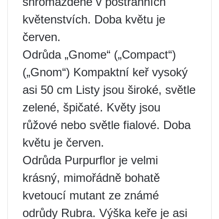
shromážděné v postranních
květenstvích. Doba květu je
červen.
Odrůda „Gnome“ („Compact“)
(„Gnom“) Kompaktní keř vysoký
asi 50 cm Listy jsou široké, světle
zelené, špičaté. Květy jsou
růžové nebo světle fialové. Doba
květu je červen.
Odrůda Purpurflor je velmi
krásný, mimořádně bohatě
kvetoucí mutant ze známé
odrůdy Rubra. Výška keře je asi