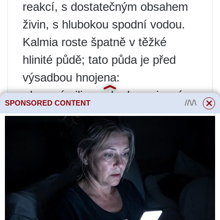
reakcí, s dostatečným obsahem
živin, s hlubokou spodní vodou.
Kalmia roste špatně v těžké
hlinité půdě; tato půda je před
výsadbou hnojena:
· borové piliny nebo borovicové
SPONSORED CONTENT
lesní patro;