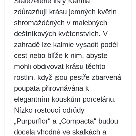
Stálezelené listy Kalmia
zdůrazňují krásu jemných květin
shromážděných v malebných
deštníkových květenstvích. V
zahradě lze kalmie vysadit podél
cest nebo blíže k nim, abyste
mohli obdivovat krásu těchto
rostlin, když jsou pestře zbarvená
poupata přirovnávána k
elegantním kouskům porcelánu.
Nízko rostoucí odrůdy
„Purpurflor“ a „Compacta“ budou
docela vhodné ve skalkách a