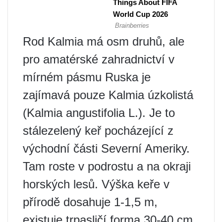
Rod Kalmia má osm druhů, ale
pro amatérské zahradnictví v
mírném pásmu Ruska je
zajímavá pouze Kalmia úzkolistá
(Kalmia angustifolia L.). Je to
stálezelený keř pocházející z
východní části Severní Ameriky.
Tam roste v podrostu a na okraji
horských lesů. Výška keře v
přírodě dosahuje 1-1,5 m,
existuje trpasličí forma 30-40 cm