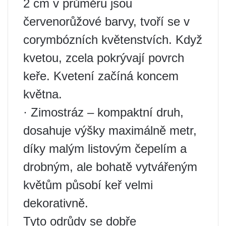
2 cm v průměru jsou
červenorůžové barvy, tvoří se v
corymbózních květenstvích. Když
kvetou, zcela pokrývají povrch
keře. Kvetení začíná koncem
května.
· Zimostráz – kompaktní druh,
dosahuje výšky maximálně metr,
díky malým listovým čepelím a
drobným, ale bohatě vytvářeným
květům působí keř velmi
dekorativně.
Tyto odrůdy se dobře