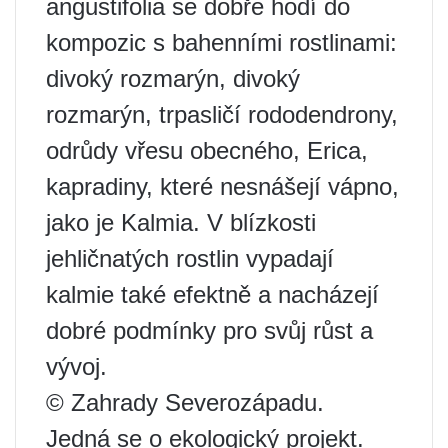
angustifolia se dobře hodí do
kompozic s bahenními rostlinami:
divoký rozmarýn, divoký
rozmarýn, trpasličí rododendrony,
odrůdy vřesu obecného, ​​Erica,
kapradiny, které nesnášejí vápno,
jako je Kalmia. V blízkosti
jehličnatých rostlin vypadají
kalmie také efektně a nacházejí
dobré podmínky pro svůj růst a
vývoj.
© Zahrady Severozápadu.
Jedná se o ekologický projekt.