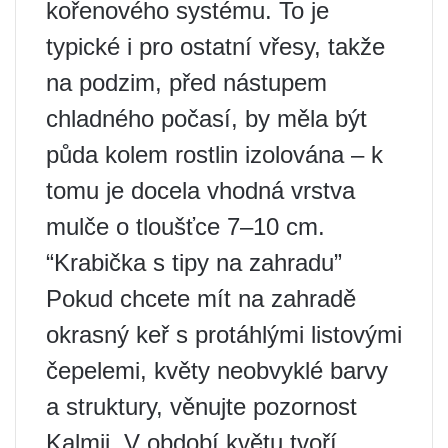
kořenového systému. To je
typické i pro ostatní vřesy, takže
na podzim, před nástupem
chladného počasí, by měla být
půda kolem rostlin izolována – k
tomu je docela vhodná vrstva
mulče o tloušťce 7–10 cm.
“Krabička s tipy na zahradu”
Pokud chcete mít na zahradě
okrasný keř s protáhlými listovými
čepelemi, květy neobvyklé barvy
a struktury, věnujte pozornost
Kalmii. V období květu tvoří