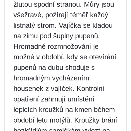
žlutou spodní stranou. Můry jsou
všežravé, požírají téměř každý
listnatý strom. Vajíčka se kladou
na zimu pod šupiny pupenů.
Hromadné rozmnožování je
možné v období, kdy se otevírání
pupenů na dubu shoduje s
hromadným vycházením
housenek z vajíček. Kontrolní
opatření zahrnují umístění
lepicích kroužků na kmen během
období letu motýlů. Kroužky brání
bezkřídlým samičkám vylézt na