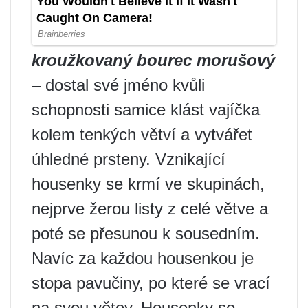
kroužkovaný bourec morušový
– dostal své jméno kvůli
schopnosti samice klást vajíčka
kolem tenkých větví a vytvářet
úhledné prsteny. Vznikající
housenky se krmí ve skupinách,
nejprve žerou listy z celé větve a
poté se přesunou k sousedním.
Navíc za každou housenkou je
stopa pavučiny, po které se vrací
na svou větev. Housenky se