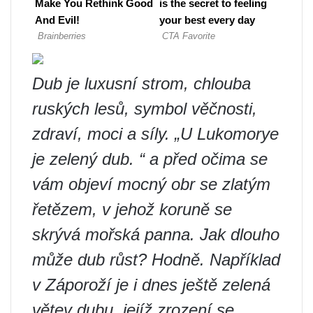
Dub je luxusní strom, chlouba
ruských lesů, symbol věčnosti,
zdraví, moci a síly. „U Lukomorye
je zelený dub. “ a před očima se
vám objeví mocný obr se zlatým
řetězem, v jehož koruně se
skrývá mořská panna. Jak dlouho
může dub růst? Hodně. Například
v Záporoží je i dnes ještě zelená
větev dubu, jejíž zrození se