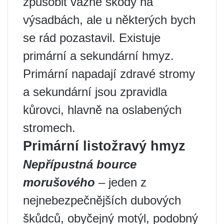
způsobit vážné škody na
výsadbách, ale u některých bych
se rád pozastavil. Existuje
primární a sekundární hmyz.
Primární napadají zdravé stromy
a sekundární jsou zpravidla
kůrovci, hlavně na oslabených
stromech.
Primární listožravý hmyz
Nepřípustná bource
morušového
– jeden z
nejnebezpečnějších dubových
škůdců, obyčejný motýl, podobný