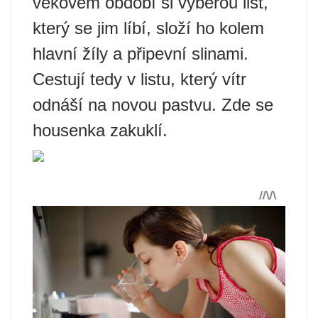
věkovém období si vyberou list,
který se jim líbí, složí ho kolem
hlavní žíly a připevní slinami.
Cestují tedy v listu, který vítr
odnáší na novou pastvu. Zde se
housenka zakuklí.