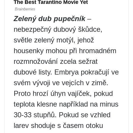
Zelený dub pupečník
–
nebezpečný dubový škůdce,
světle zelený motýl, jehož
housenky mohou při hromadném
rozmnožování zcela sežrat
dubové listy. Embrya pokračují ve
svém vývoji ve vejcích v zimě.
Proto hrozí úhyn vajíček, pokud
teplota klesne například na minus
30-33 stupňů. Pokud se vzhled
larev shoduje s časem otoku