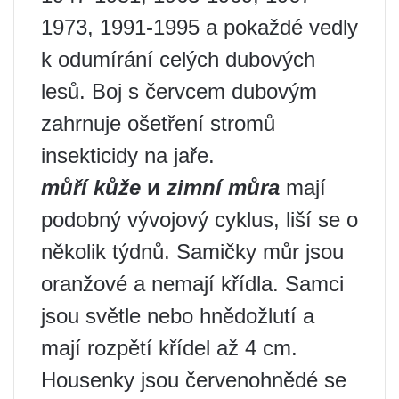
1973, 1991-1995 a pokaždé vedly
k odumírání celých dubových
lesů. Boj s červcem dubovým
zahrnuje ošetření stromů
insekticidy na jaře.
můří kůže
и
zimní můra
mají
podobný vývojový cyklus, liší se o
několik týdnů. Samičky můr jsou
oranžové a nemají křídla. Samci
jsou světle nebo hnědožlutí a
mají rozpětí křídel až 4 cm.
Housenky jsou červenohnědé se