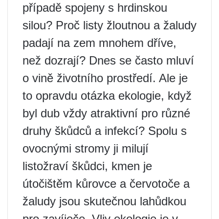
případě spojeny s hrdinskou
silou? Proč listy žloutnou a žaludy
padají na zem mnohem dříve,
než dozrají? Dnes se často mluví
o vině životního prostředí. Ale je
to opravdu otázka ekologie, když
byl dub vždy atraktivní pro různé
druhy škůdců a infekcí? Spolu s
ovocnými stromy ji milují
listožraví škůdci, kmen je
útočištěm kůrovce a červotoče a
žaludy jsou skutečnou lahůdkou
pro zavíječe. Vliv ekologie je v