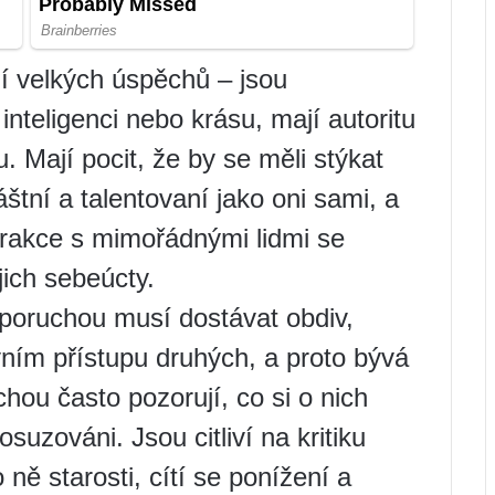
zií velkých úspěchů – jsou
nteligenci nebo krásu, mají autoritu
u. Mají pocit, že by se měli stýkat
láštní a talentovaní jako oni sami, a
terakce s mimořádnými lidmi se
jich sebeúcty.
u poruchou musí dostávat obdiv,
ivním přístupu druhých, a proto bývá
chou často pozorují, co si o nich
osuzováni. Jsou citliví na kritiku
 ně starosti, cítí se ponížení a