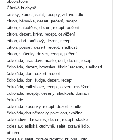
občerstvení
Čínská kuchyně
čínský, kuřecí, salát, recepty, zdravé jídlo
citron, bábovka, dezert, pečení, recept
citron, chlebíček, dezert, recept, pečení
citron, dezert, krém, recept, osvěžení
citron, dort, sněhový, dezert, recept
citron, posset, dezert, recept, sladkosti
citron, sušenky, dezert, recept, pečení
čokoláda, arašídové máslo, dort, dezert, recept
čokoláda, dezert, brownies, školní recepty, sladkosti
čokoláda, dort, dezert, recept
čokoláda, dort, fudge, dezert, recept
čokoláda, milkshake, recept, dezert, osvěžení
čokoláda, recepty, dezerty, sladkosti, domácí
čokolády
čokoláda, sušenky, recept, dezert, sladké
čokoláda,dort,německý poke dort,svačina
čokoládové, brownies, dezert, recept, sladké
coleslaw, asijská kuchyně, salát, zdravé jídlo,
příloha
coleslaw, salát, zdravé recepty, příloha, jídlo