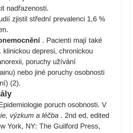
cit nadřazenosti.
ií zjistil střední prevalenci 1,6 %
en.
 onemocnění
. Pacienti mají také
 klinickou depresi, chronickou
norexii, poruchy užívání
inu) nebo jiné poruchy osobnosti
ní) (2).
ály
pidemiologie poruch osobnosti. V
rie, výzkum a léčba
. 2nd ed, edited
w York, NY: The Guilford Press,