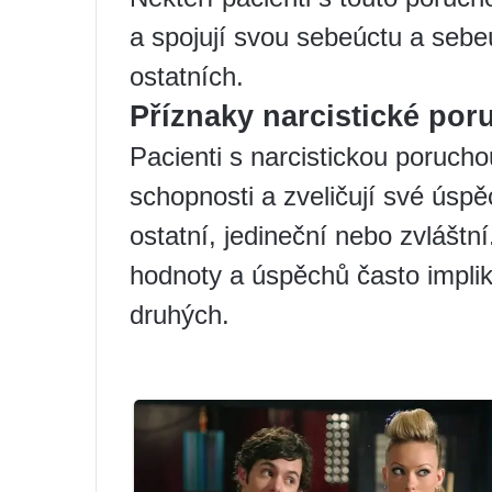
a spojují svou sebeúctu a seb
ostatních.
Příznaky narcistické por
Pacienti s narcistickou porucho
schopnosti a zveličují své úspěc
ostatní, jedineční nebo zvláštn
hodnoty a úspěchů často impli
druhých.