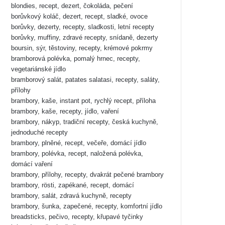
blondies, recept, dezert, čokoláda, pečení
borůvkový koláč, dezert, recept, sladké, ovoce
borůvky, dezerty, recepty, sladkosti, letní recepty
borůvky, muffiny, zdravé recepty, snídaně, dezerty
boursin, sýr, těstoviny, recepty, krémové pokrmy
bramborová polévka, pomalý hrnec, recepty,
vegetariánské jídlo
bramborový salát, patates salatasi, recepty, saláty,
přílohy
brambory, kaše, instant pot, rychlý recept, příloha
brambory, kaše, recepty, jídlo, vaření
brambory, nákyp, tradiční recepty, česká kuchyně,
jednoduché recepty
brambory, plněné, recept, večeře, domácí jídlo
brambory, polévka, recept, naložená polévka,
domácí vaření
brambory, přílohy, recepty, dvakrát pečené brambory
brambory, rösti, zapékané, recept, domácí
brambory, salát, zdravá kuchyně, recepty
brambory, šunka, zapečené, recepty, komfortní jídlo
breadsticks, pečivo, recepty, křupavé tyčinky