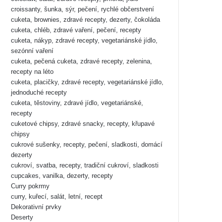
croissanty, šunka, sýr, pečení, rychlé občerstvení
cuketa, brownies, zdravé recepty, dezerty, čokoláda
cuketa, chléb, zdravé vaření, pečení, recepty
cuketa, nákyp, zdravé recepty, vegetariánské jídlo,
sezónní vaření
cuketa, pečená cuketa, zdravé recepty, zelenina,
recepty na léto
cuketa, placičky, zdravé recepty, vegetariánské jídlo,
jednoduché recepty
cuketa, těstoviny, zdravé jídlo, vegetariánské,
recepty
cuketové chipsy, zdravé snacky, recepty, křupavé
chipsy
cukrové sušenky, recepty, pečení, sladkosti, domácí
dezerty
cukroví, svatba, recepty, tradiční cukroví, sladkosti
cupcakes, vanilka, dezerty, recepty
Curry pokrmy
curry, kuřecí, salát, letní, recept
Dekorativní prvky
Deserty