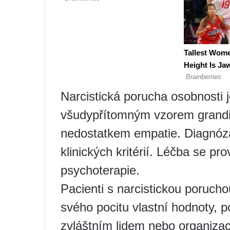
Narcistická porucha osobnosti 
všudypřítomným vzorem grandioz
nedostatkem empatie. Diagnóza
klinických kritérií. Léčba se 
psychoterapie.
Pacienti s narcistickou porucho
svého pocitu vlastní hodnoty, p
zvláštním lidem nebo organizac