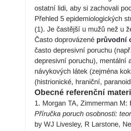
ostatní lidi, aby si zachovali po
Přehled 5 epidemiologických stud
(1). Je častější u mužů než u ž
Často doprovázené
průvodní
často depresivní poruchu (např.
depresivní poruchu), mentální a
návykových látek (zejména koka
(histrionické, hraniční, paranoid
Obecné referenční materi
1. Morgan TA, Zimmerman M: E
Příručka poruch osobnosti: teo
by WJ Livesley, R Larstone, Ne