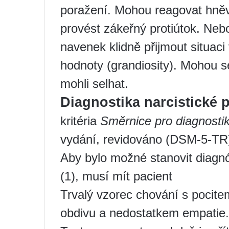
poražení. Mohou reagovat hn
provést zákeřný protiútok. Neb
navenek klidně přijmout situaci 
hodnoty (grandiosity). Mohou s
mohli selhat.
Diagnostika narcistické
kritéria
Směrnice pro diagnostik
vydání, revidováno (DSM-5-TR
Aby bylo možné stanovit diagnó
(1), musí mít pacient
Trvalý vzorec chování s pocitem
obdivu a nedostatkem empatie.