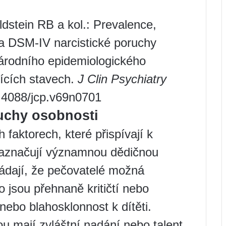
dstein RB a kol.: Prevalence,
ita DSM-IV narcistické poruchy
národního epidemiologického
jících stavech.
J Clin Psychiatry
0.4088/jcp.v69n0701
ruchy osobnosti
faktorech, které přispívají k
 naznačují významnou dědičnou
ládají, že pečovatelé možná
o jsou přehnaně kritičtí nebo
nebo blahosklonnost k dítěti.
ou mají zvláštní nadání nebo talent