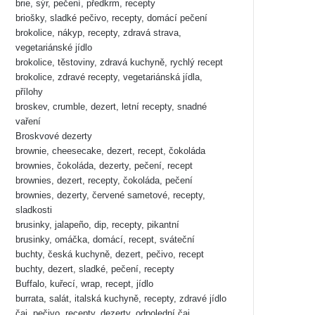
brie, sýr, pečení, předkrm, recepty
briošky, sladké pečivo, recepty, domácí pečení
brokolice, nákyp, recepty, zdravá strava,
vegetariánské jídlo
brokolice, těstoviny, zdravá kuchyně, rychlý recept
brokolice, zdravé recepty, vegetariánská jídla,
přílohy
broskev, crumble, dezert, letní recepty, snadné
vaření
Broskvové dezerty
brownie, cheesecake, dezert, recept, čokoláda
brownies, čokoláda, dezerty, pečení, recept
brownies, dezert, recepty, čokoláda, pečení
brownies, dezerty, červené sametové, recepty,
sladkosti
brusinky, jalapeño, dip, recepty, pikantní
brusinky, omáčka, domácí, recept, sváteční
buchty, česká kuchyně, dezert, pečivo, recept
buchty, dezert, sladké, pečení, recepty
Buffalo, kuřecí, wrap, recept, jídlo
burrata, salát, italská kuchyně, recepty, zdravé jídlo
čaj, pečivo, recepty, dezerty, odpolední čaj