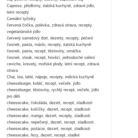
Caprese, předkrmy, italská kuchyně, zdravé jídlo,
letní recepty
Cereální tyčinky
červená čočka, polévka, zdravá strava, recepty,
vegetariánské jídlo
červený sametový dort, dezerty, recepty, pečení
česnek, pasta, máslo, recepty, italská kuchyně
česnek, pasta, recept, těstoviny, omáčka
česnek, steak, recept, hovězí, jednoduché vaření
ceviche, krevety, mořské plody, letní recept, zdravá
strava
Chai, tea, latté, nápoje, recepty, indická kuchyně
cheeseburger, koláč, recept, večeře, jídlo
cheeseburger, těstoviny, rychlý recept, večeře, jídlo
pro děti
cheesecake, čokoláda, dezert, recept, sladkosti
cheesecake, košíčky, dezert, recept, sladkosti
cheesecake, mango, dezert, recepty, sladkosti
cheesecake, nepečený, dezert, recept, sladkosti
cheesecake, pistácie, dezert, recept, sladkosti
cheesecake, řezy, dezert, recept, sladké