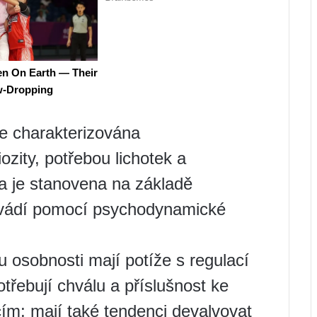
je charakterizována
ity, potřebou lichotek a
 je stanovena na základě
provádí pomocí psychodynamické
u osobnosti mají potíže s regulací
otřebují chválu a příslušnost ke
ím; mají také tendenci devalvovat