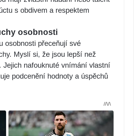
eúctu s obdivem a respektem
uchy osobnosti
u osobnosti přeceňují své
hy. Myslí si, že jsou lepší než
í. Jejich nafouknuté vnímání vlastní
kuje podcenění hodnoty a úspěchů