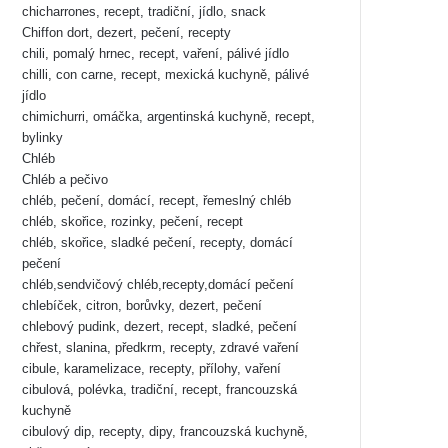
chicharrones, recept, tradiční, jídlo, snack
Chiffon dort, dezert, pečení, recepty
chili, pomalý hrnec, recept, vaření, pálivé jídlo
chilli, con carne, recept, mexická kuchyně, pálivé
jídlo
chimichurri, omáčka, argentinská kuchyně, recept,
bylinky
Chléb
Chléb a pečivo
chléb, pečení, domácí, recept, řemeslný chléb
chléb, skořice, rozinky, pečení, recept
chléb, skořice, sladké pečení, recepty, domácí
pečení
chléb,sendvičový chléb,recepty,domácí pečení
chlebíček, citron, borůvky, dezert, pečení
chlebový pudink, dezert, recept, sladké, pečení
chřest, slanina, předkrm, recepty, zdravé vaření
cibule, karamelizace, recepty, přílohy, vaření
cibulová, polévka, tradiční, recept, francouzská
kuchyně
cibulový dip, recepty, dipy, francouzská kuchyně,