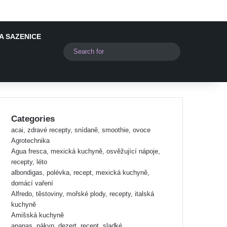
A SAZENICE
Switch skin
Search
for
Categories
acai, zdravé recepty, snídaně, smoothie, ovoce
Agrotechnika
Agua fresca, mexická kuchyně, osvěžující nápoje,
recepty, léto
albondigas, polévka, recept, mexická kuchyně,
domácí vaření
Alfredo, těstoviny, mořské plody, recepty, italská
kuchyně
Amišská kuchyně
ananas, nákyp, dezert, recept, sladké