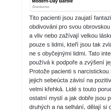
Tito pacienti jsou zaujatí fanta
obdivováni pro svou obrovskou i
a vliv nebo zažívají velkou lásk
pouze s lidmi, kteří jsou tak zv
ne s obyčejnými lidmi. Tato in
používá k podpoře a zvýšení je
Protože pacienti s narcisticko
jejich sebeúcta závisí na pozit
velmi křehká. Lidé s touto poru
ostatní myslí a jak dobře jsou p
druhých a na selhání, dělají si o