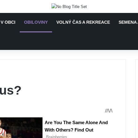
 V OBCI
OBILOVINY
VOLNÝ ČAS A REKREACE
SEMENA 
mus?