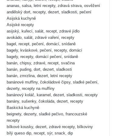
ananas, salsa, letní recepty, zdravá strava, osvěžení
andělský dort, recepty, dezert, sladkosti, pečení
Asijská kuchyně
Asijské recepty
asijský, kuřecí, salát, recept, zdravé jídlo
avokádo, salát, zdravé vaření, recepty
bagel, recept, pečení, domácí, snídaně
bagely, kváskové, pečení, recepty, domácí
bagely, recepty, domácí pečení, snídaně
banán, chipsy, zdravé, recept, svačina
banán, puding, dort, dezert, sladkosti
banán, zmrzlina, dezert, letní recepty
banánové muffiny, čokoládové čipsy, sladké pečení,
dezerty, recepty na muffiny
banánový koláč, karamel, dezert, sladkosti, recepty
banány, sušenky, čokoláda, dezert, recepty
Baskická kuchyně
beignety, dezerty, sladké pečivo, francouzské
recepty
bílkové kousky, dezert, zdravé recepty, bílkoviny
bílý queso dip, recept, sýr, snack, dip