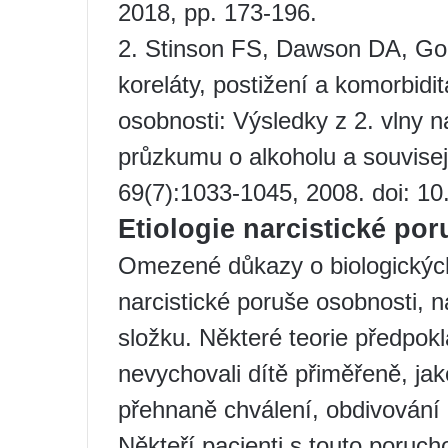
2018, pp. 173-196.
2. Stinson FS, Dawson DA, Gol
koreláty, postižení a komorbid
osobnosti: Výsledky z 2. vlny 
průzkumu o alkoholu a souvise
69(7):1033-1045, 2008. doi: 1
Etiologie narcistické po
Omezené důkazy o biologických 
narcistické poruše osobnosti,
složku. Některé teorie předpok
nevychovali dítě přiměřeně, jak
přehnaně chválení, obdivování 
Někteří pacienti s touto poruch