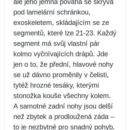
ale jeho jemná povaha se skrývá
pod lamelární schránkou,
exoskeletem, skládajícím se ze
segmentů, které lze 21-23. Každý
segment má svůj vlastní pár
kolmo vyčnívajících drápů. Jde
jen o to, že přední, hlavové nohy
se už dávno proměnily v čelisti,
tytéž hrozné tesáky, kterými
stonožka kouše všechny kolem.
A samotné zadní nohy jsou delší
než zbytek a prodloužená záda –
to je nezbytné pro snadný pohyb.