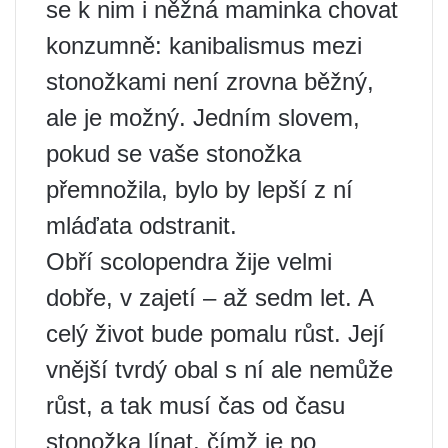
se k nim i něžná maminka chovat
konzumně: kanibalismus mezi
stonožkami není zrovna běžný,
ale je možný. Jedním slovem,
pokud se vaše stonožka
přemnožila, bylo by lepší z ní
mláďata odstranit.
Obří scolopendra žije velmi
dobře, v zajetí – až sedm let. A
celý život bude pomalu růst. Její
vnější tvrdý obal s ní ale nemůže
růst, a tak musí čas od času
stonožka línat, čímž je po