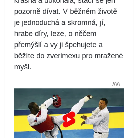
krásná a dokonalá, stačí se jen
pozorně dívat. V běžném životě
je jednoduchá a skromná, jí,
hrabe díry, leze, o něčem
přemýšlí a vy ji špehujete a
běžíte do zverimexu pro mražené
myši.