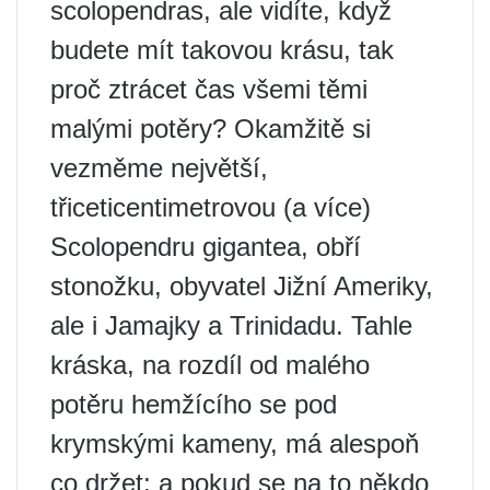
scolopendras, ale vidíte, když
budete mít takovou krásu, tak
proč ztrácet čas všemi těmi
malými potěry? Okamžitě si
vezměme největší,
třiceticentimetrovou (a více)
Scolopendru gigantea, obří
stonožku, obyvatel Jižní Ameriky,
ale i Jamajky a Trinidadu. Tahle
kráska, na rozdíl od malého
potěru hemžícího se pod
krymskými kameny, má alespoň
co držet; a pokud se na to někdo