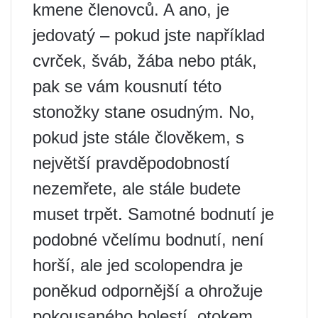
kmene členovců. A ano, je
jedovatý – pokud jste například
cvrček, šváb, žába nebo pták,
pak se vám kousnutí této
stonožky stane osudným. No,
pokud jste stále člověkem, s
největší pravděpodobností
nezemřete, ale stále budete
muset trpět. Samotné bodnutí je
podobné včelímu bodnutí, není
horší, ale jed scolopendra je
poněkud odpornější a ohrožuje
pokousaného bolestí, otokem,