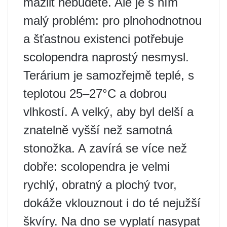
mazlit nebudete. Ale je s ním
malý problém: pro plnohodnotnou
a šťastnou existenci potřebuje
scolopendra naprostý nesmysl.
Terárium je samozřejmě teplé, s
teplotou 25–27°C a dobrou
vlhkostí. A velký, aby byl delší a
znatelně vyšší než samotná
stonožka. A zavírá se více než
dobře: scolopendra je velmi
rychlý, obratný a plochý tvor,
dokáže vklouznout i do té nejužší
škvíry. Na dno se vyplatí nasypat