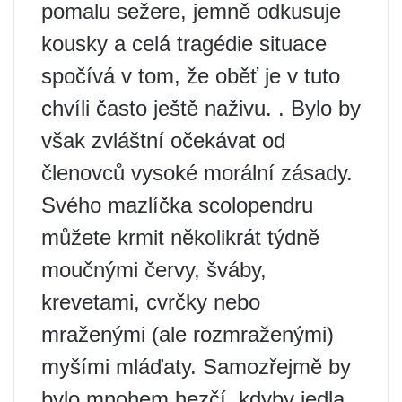
pomalu sežere, jemně odkusuje
kousky a celá tragédie situace
spočívá v tom, že oběť je v tuto
chvíli často ještě naživu. . Bylo by
však zvláštní očekávat od
členovců vysoké morální zásady.
Svého mazlíčka scolopendru
můžete krmit několikrát týdně
moučnými červy, šváby,
krevetami, cvrčky nebo
mraženými (ale rozmraženými)
myšími mláďaty. Samozřejmě by
bylo mnohem hezčí, kdyby jedla