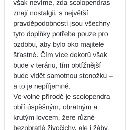
však nevíme, zda scolopendras
znají nostalgii, s největší
pravděpodobností jsou všechny
tyto doplňky potřeba pouze pro
ozdobu, aby bylo oko majitele
šťastné. Čím více dekorů však
bude v teráriu, tím obtížnější
bude vidět samotnou stonožku –
a to je nepříjemné.
Ve volné přírodě je scolopendra
obří úspěšným, obratným a
krutým lovcem, žere různé
bezobratlé živočichy, ale i žáby,