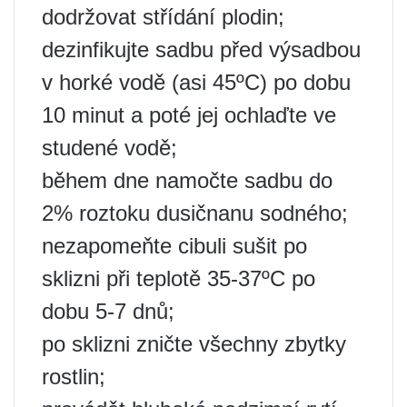
dodržovat střídání plodin;
dezinfikujte sadbu před výsadbou
v horké vodě (asi 45ºС) po dobu
10 minut a poté jej ochlaďte ve
studené vodě;
během dne namočte sadbu do
2% roztoku dusičnanu sodného;
nezapomeňte cibuli sušit po
sklizni při teplotě 35-37ºС po
dobu 5-7 dnů;
po sklizni zničte všechny zbytky
rostlin;