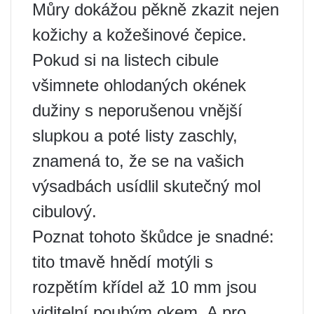
Můry dokážou pěkně zkazit nejen
kožichy a kožešinové čepice.
Pokud si na listech cibule
všimnete ohlodaných okének
dužiny s neporušenou vnější
slupkou a poté listy zaschly,
znamená to, že se na vašich
výsadbách usídlil skutečný mol
cibulový.
Poznat tohoto škůdce je snadné:
tito tmavě hnědí motýli s
rozpětím křídel až 10 mm jsou
viditelní pouhým okem. A pro