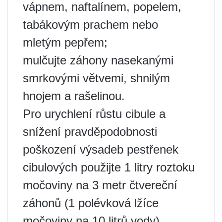
vápnem, naftalínem, popelem,
tabákovým prachem nebo
mletým pepřem;
mulčujte záhony nasekanými
smrkovými větvemi, shnilým
hnojem a rašelinou.
Pro urychlení růstu cibule a
snížení pravděpodobnosti
poškození výsadeb pestřenek
cibulových použijte 1 litry roztoku
močoviny na 3 metr čtvereční
záhonů (1 polévková lžíce
močoviny na 10 litrů vody).