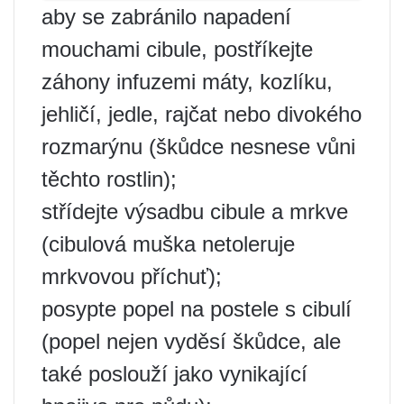
aby se zabránilo napadení
mouchami cibule, postříkejte
záhony infuzemi máty, kozlíku,
jehličí, jedle, rajčat nebo divokého
rozmarýnu (škůdce nesnese vůni
těchto rostlin);
střídejte výsadbu cibule a mrkve
(cibulová muška netoleruje
mrkvovou příchuť);
posypte popel na postele s cibulí
(popel nejen vyděsí škůdce, ale
také poslouží jako vynikající