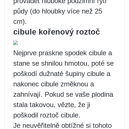
provádět hluboké podzimní rytí
půdy (do hloubky více než 25
cm).
cibule kořenový roztoč
Nejprve praskne spodek cibule a
stane se shnilou hmotou, poté se
poškodí dužnaté šupiny cibule a
nakonec cibule změknou a
zahnívají. Pokud se vaše plodina
stala takovou, vězte, že ji
poškodil roztoč cibule.
Je neuvěřitelně obtížné si tohoto