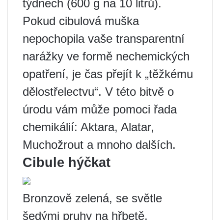
týdnech (600 g na 10 litrů).
Pokud cibulová muška
nepochopila vaše transparentní
narážky ve formě nechemických
opatření, je čas přejít k „těžkému
dělostřelectvu“. V této bitvě o
úrodu vám může pomoci řada
chemikálií: Aktara, Alatar,
Muchožrout a mnoho dalších.
Cibule hýčkat
Bronzově zelená, se světle
šedými pruhy na hřbetě,