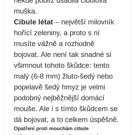
někde poblíž usadila cibulová
muška.
Cibule létat
– největší milovník
hořící zeleniny, a proto s ní
musíte vážně a rozhodně
bojovat. Ale není tak snadné si
všimnout tohoto škůdce: tento
malý (6-8 mm) žluto-šedý nebo
popelavě šedý hmyz je velmi
podobný nejběžnější domácí
mouše. Ale i s tímto škůdcem se
dá bojovat, a to celkem úspěšně.
Opatření proti mouchám cibule