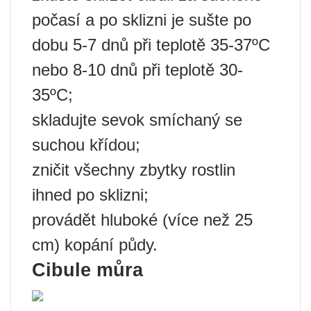
počasí a po sklizni je sušte po
dobu 5-7 dnů při teplotě 35-37ºС
nebo 8-10 dnů při teplotě 30-
35ºС;
skladujte sevok smíchaný se
suchou křídou;
zničit všechny zbytky rostlin
ihned po sklizni;
provádět hluboké (více než 25
cm) kopání půdy.
Cibule můra