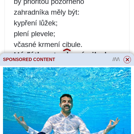
by prioritou pozorného
zahradníka měly být:
kypření lůžek;
plení plevele;
včasné krmení cibule.
Háďátko stonkové cibule
SPONSORED CONTENT