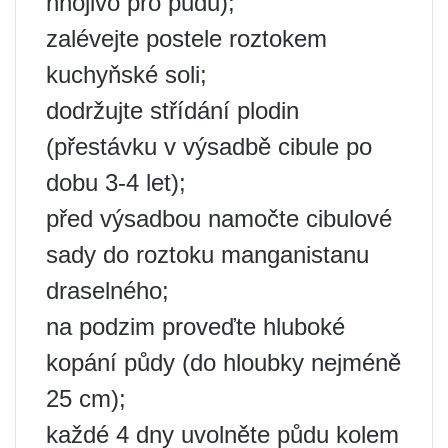
hnojivo pro půdu);
zalévejte postele roztokem
kuchyňské soli;
dodržujte střídání plodin
(přestávku v výsadbě cibule po
dobu 3-4 let);
před výsadbou namočte cibulové
sady do roztoku manganistanu
draselného;
na podzim proveďte hluboké
kopání půdy (do hloubky nejméně
25 cm);
každé 4 dny uvolněte půdu kolem