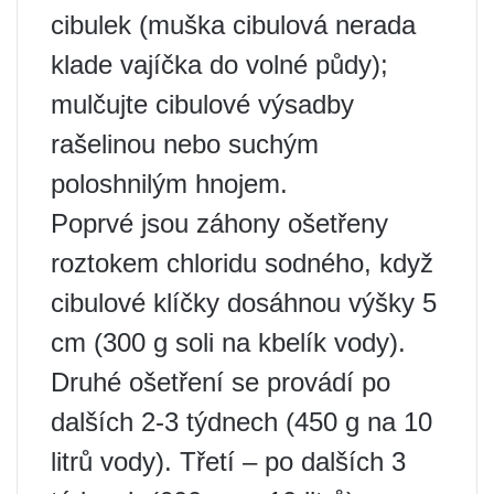
cibulek (muška cibulová nerada
klade vajíčka do volné půdy);
mulčujte cibulové výsadby
rašelinou nebo suchým
poloshnilým hnojem.
Poprvé jsou záhony ošetřeny
roztokem chloridu sodného, ​​když
cibulové klíčky dosáhnou výšky 5
cm (300 g soli na kbelík vody).
Druhé ošetření se provádí po
dalších 2-3 týdnech (450 g na 10
litrů vody). Třetí – po dalších 3