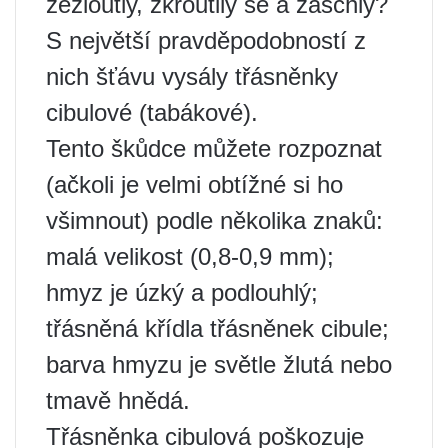
zežloutly, zkroutily se a zaschly?
S největší pravděpodobností z
nich šťávu vysály třásněnky
cibulové (tabákové).
Tento škůdce můžete rozpoznat
(ačkoli je velmi obtížné si ho
všimnout) podle několika znaků:
malá velikost (0,8-0,9 mm);
hmyz je úzký a podlouhlý;
třásněná křídla třásněnek cibule;
barva hmyzu je světle žlutá nebo
tmavě hnědá.
Třásněnka cibulová poškozuje