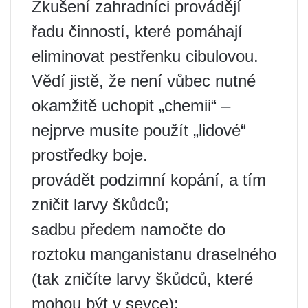
Zkušení zahradníci provádějí
řadu činností, které pomáhají
eliminovat pestřenku cibulovou.
Vědí jistě, že není vůbec nutné
okamžitě uchopit „chemii“ –
nejprve musíte použít „lidové“
prostředky boje.
provádět podzimní kopání, a tím
zničit larvy škůdců;
sadbu předem namočte do
roztoku manganistanu draselného
(tak zničíte larvy škůdců, které
mohou být v sevce);