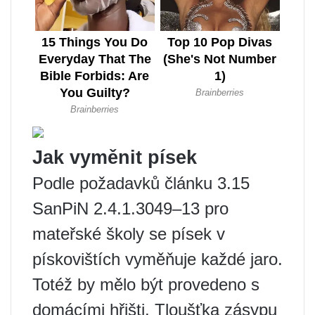
Jak vyměnit písek
Podle požadavků článku 3.15
SanPiN 2.4.1.3049–13 pro
mateřské školy se písek v
pískovištích vyměňuje každé jaro.
Totéž by mělo být provedeno s
domácími hřišti. Tloušťka zásypu