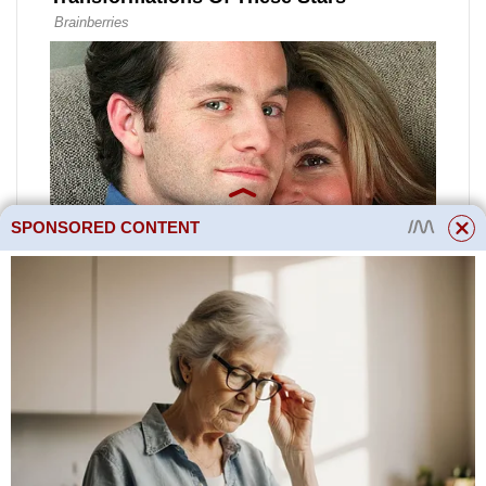
SPONSORED CONTENT
Podle způsobu dalšího
zpracování se dělí na:
Tato úprava může výrazně
rozšířit rozsah použití této