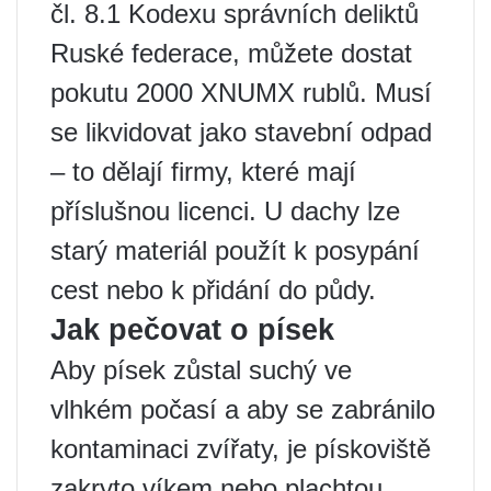
čl. 8.1 Kodexu správních deliktů
Ruské federace, můžete dostat
pokutu 2000 XNUMX rublů. Musí
se likvidovat jako stavební odpad
– to dělají firmy, které mají
příslušnou licenci. U dachy lze
starý materiál použít k posypání
cest nebo k přidání do půdy.
Jak pečovat o písek
Aby písek zůstal suchý ve
vlhkém počasí a aby se zabránilo
kontaminaci zvířaty, je pískoviště
zakryto víkem nebo plachtou.