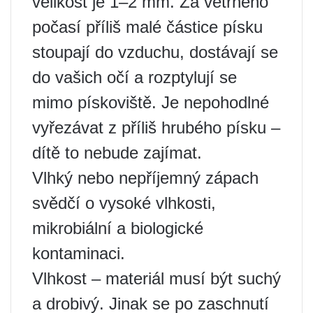
velikost je 1–2 mm. Za větrného
počasí příliš malé částice písku
stoupají do vzduchu, dostávají se
do vašich očí a rozptylují se
mimo pískoviště. Je nepohodlné
vyřezávat z příliš hrubého písku –
dítě to nebude zajímat.
Vlhký nebo nepříjemný zápach
svědčí o vysoké vlhkosti,
mikrobiální a biologické
kontaminaci.
Vlhkost – materiál musí být suchý
a drobivý. Jinak se po zaschnutí