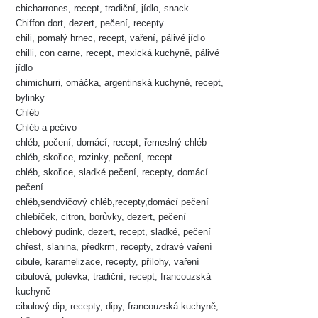
chicharrones, recept, tradiční, jídlo, snack
Chiffon dort, dezert, pečení, recepty
chili, pomalý hrnec, recept, vaření, pálivé jídlo
chilli, con carne, recept, mexická kuchyně, pálivé
jídlo
chimichurri, omáčka, argentinská kuchyně, recept,
bylinky
Chléb
Chléb a pečivo
chléb, pečení, domácí, recept, řemeslný chléb
chléb, skořice, rozinky, pečení, recept
chléb, skořice, sladké pečení, recepty, domácí
pečení
chléb,sendvičový chléb,recepty,domácí pečení
chlebíček, citron, borůvky, dezert, pečení
chlebový pudink, dezert, recept, sladké, pečení
chřest, slanina, předkrm, recepty, zdravé vaření
cibule, karamelizace, recepty, přílohy, vaření
cibulová, polévka, tradiční, recept, francouzská
kuchyně
cibulový dip, recepty, dipy, francouzská kuchyně,