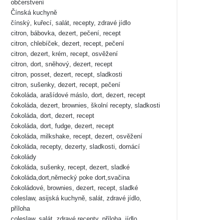
občerstvení
Čínská kuchyně
čínský, kuřecí, salát, recepty, zdravé jídlo
citron, bábovka, dezert, pečení, recept
citron, chlebíček, dezert, recept, pečení
citron, dezert, krém, recept, osvěžení
citron, dort, sněhový, dezert, recept
citron, posset, dezert, recept, sladkosti
citron, sušenky, dezert, recept, pečení
čokoláda, arašídové máslo, dort, dezert, recept
čokoláda, dezert, brownies, školní recepty, sladkosti
čokoláda, dort, dezert, recept
čokoláda, dort, fudge, dezert, recept
čokoláda, milkshake, recept, dezert, osvěžení
čokoláda, recepty, dezerty, sladkosti, domácí
čokolády
čokoláda, sušenky, recept, dezert, sladké
čokoláda,dort,německý poke dort,svačina
čokoládové, brownies, dezert, recept, sladké
coleslaw, asijská kuchyně, salát, zdravé jídlo,
příloha
coleslaw, salát, zdravé recepty, příloha, jídlo