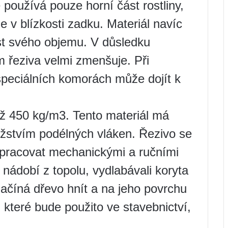
používá pouze horní část rostliny,
 v blízkosti zadku. Materiál navíc
st svého objemu. V důsledku
 řeziva velmi zmenšuje. Při
speciálních komorách může dojít k
ž 450 kg/m3. Tento materiál má
stvím podélných vláken. Řezivo se
 zpracovat mechanickými a ručními
 nádobí z topolu, vydlabávali koryta
ačíná dřevo hnít a na jeho povrchu
, které bude použito ve stavebnictví,