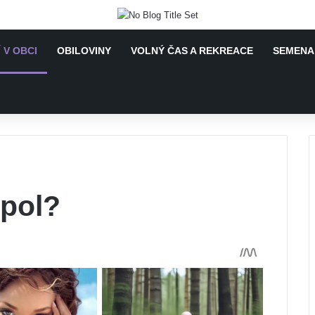
 V OBCI
OBILOVINY
VOLNÝ ČAS A REKREACE
SEMENA 
pol?