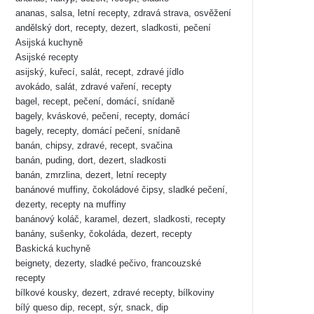
ananas, salsa, letní recepty, zdravá strava, osvěžení
andělský dort, recepty, dezert, sladkosti, pečení
Asijská kuchyně
Asijské recepty
asijský, kuřecí, salát, recept, zdravé jídlo
avokádo, salát, zdravé vaření, recepty
bagel, recept, pečení, domácí, snídaně
bagely, kváskové, pečení, recepty, domácí
bagely, recepty, domácí pečení, snídaně
banán, chipsy, zdravé, recept, svačina
banán, puding, dort, dezert, sladkosti
banán, zmrzlina, dezert, letní recepty
banánové muffiny, čokoládové čipsy, sladké pečení,
dezerty, recepty na muffiny
banánový koláč, karamel, dezert, sladkosti, recepty
banány, sušenky, čokoláda, dezert, recepty
Baskická kuchyně
beignety, dezerty, sladké pečivo, francouzské
recepty
bílkové kousky, dezert, zdravé recepty, bílkoviny
bílý queso dip, recept, sýr, snack, dip