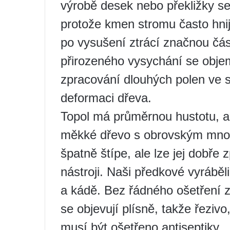
výrobě desek nebo překližky se 
protože kmen stromu často hnije
po vysušení ztrácí značnou čá
přirozeného vysychání se objem
zpracování dlouhých polen ve 
deformaci dřeva.
Topol má průměrnou hustotu, a
měkké dřevo s obrovským množ
špatně štípe, ale lze jej dobře
nástroji. Naši předkové vyráběli
a kádě. Bez řádného ošetření z
se objevují plísně, takže řezivo
musí být ošetřeno antiseptiky.