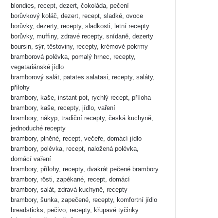
blondies, recept, dezert, čokoláda, pečení
borůvkový koláč, dezert, recept, sladké, ovoce
borůvky, dezerty, recepty, sladkosti, letní recepty
borůvky, muffiny, zdravé recepty, snídaně, dezerty
boursin, sýr, těstoviny, recepty, krémové pokrmy
bramborová polévka, pomalý hrnec, recepty,
vegetariánské jídlo
bramborový salát, patates salatasi, recepty, saláty,
přílohy
brambory, kaše, instant pot, rychlý recept, příloha
brambory, kaše, recepty, jídlo, vaření
brambory, nákyp, tradiční recepty, česká kuchyně,
jednoduché recepty
brambory, plněné, recept, večeře, domácí jídlo
brambory, polévka, recept, naložená polévka,
domácí vaření
brambory, přílohy, recepty, dvakrát pečené brambory
brambory, rösti, zapékané, recept, domácí
brambory, salát, zdravá kuchyně, recepty
brambory, šunka, zapečené, recepty, komfortní jídlo
breadsticks, pečivo, recepty, křupavé tyčinky