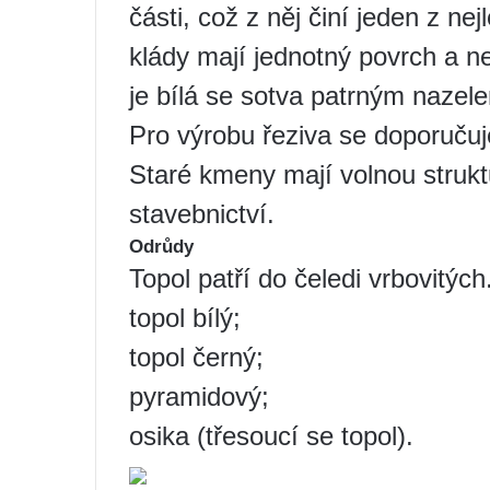
části, což z něj činí jeden z ne
klády mají jednotný povrch a n
je bílá se sotva patrným naze
Pro výrobu řeziva se doporučuj
Staré kmeny mají volnou strukt
stavebnictví.
Odrůdy
Topol patří do čeledi vrbovitých
topol bílý;
topol černý;
pyramidový;
osika (třesoucí se topol).