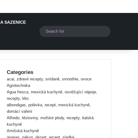
A SAZENICE
Switch skin
Search
for
Categories
acai, zdravé recepty, snídaně, smoothie, ovoce
Agrotechnika
Agua fresca, mexická kuchyně, osvěžující nápoje,
recepty, léto
albondigas, polévka, recept, mexická kuchyně,
domácí vaření
Alfredo, těstoviny, mořské plody, recepty, italská
kuchyně
Amišská kuchyně
ananas, nákyp, dezert, recept, sladké