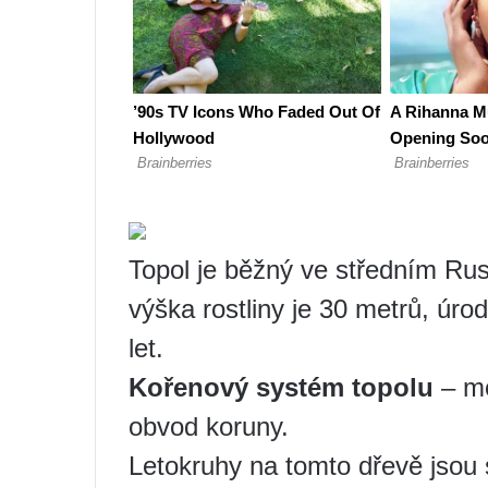
Topol je běžný ve středním Rusk
výška rostliny je 30 metrů, úro
let.
Kořenový systém topolu
– mo
obvod koruny.
Letokruhy na tomto dřevě jsou 