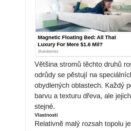
Většina stromů těchto druhů ros
odrůdy se pěstují na speciální
obydlených oblastech. Každý po
barvu a texturu dřeva, ale jejic
stejné.
Vlastnosti
Relativně malý rozsah topolu je