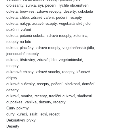
croissanty, šunka, sýr, pečení, rychlé občerstvení
cuketa, brownies, zdravé recepty, dezerty, čokoláda
cuketa, chléb, zdravé vaření, pečení, recepty
cuketa, nákyp, zdravé recepty, vegetariánské jídlo,
sezónní vaření
cuketa, pečená cuketa, zdravé recepty, zelenina,
recepty na léto
cuketa, placičky, zdravé recepty, vegetariánské jídlo,
jednoduché recepty
cuketa, těstoviny, zdravé jídlo, vegetariánské,
recepty
cuketové chipsy, zdravé snacky, recepty, křupavé
chipsy
cukrové sušenky, recepty, pečení, sladkosti, domácí
dezerty
cukroví, svatba, recepty, tradiční cukroví, sladkosti
cupcakes, vanilka, dezerty, recepty
Curry pokrmy
curry, kuřecí, salát, letní, recept
Dekorativní prvky
Deserty