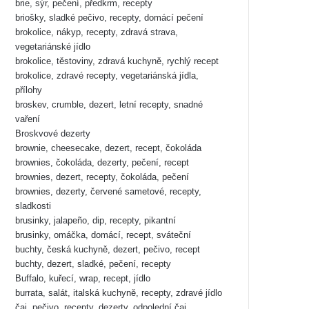
brie, sýr, pečení, předkrm, recepty
briošky, sladké pečivo, recepty, domácí pečení
brokolice, nákyp, recepty, zdravá strava,
vegetariánské jídlo
brokolice, těstoviny, zdravá kuchyně, rychlý recept
brokolice, zdravé recepty, vegetariánská jídla,
přílohy
broskev, crumble, dezert, letní recepty, snadné
vaření
Broskvové dezerty
brownie, cheesecake, dezert, recept, čokoláda
brownies, čokoláda, dezerty, pečení, recept
brownies, dezert, recepty, čokoláda, pečení
brownies, dezerty, červené sametové, recepty,
sladkosti
brusinky, jalapeño, dip, recepty, pikantní
brusinky, omáčka, domácí, recept, sváteční
buchty, česká kuchyně, dezert, pečivo, recept
buchty, dezert, sladké, pečení, recepty
Buffalo, kuřecí, wrap, recept, jídlo
burrata, salát, italská kuchyně, recepty, zdravé jídlo
čaj, pečivo, recepty, dezerty, odpolední čaj