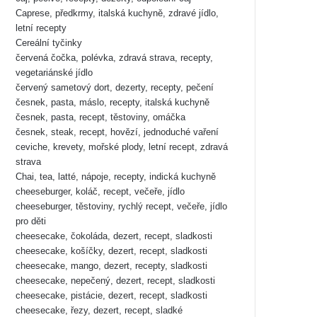
Caprese, předkrmy, italská kuchyně, zdravé jídlo,
letní recepty
Cereální tyčinky
červená čočka, polévka, zdravá strava, recepty,
vegetariánské jídlo
červený sametový dort, dezerty, recepty, pečení
česnek, pasta, máslo, recepty, italská kuchyně
česnek, pasta, recept, těstoviny, omáčka
česnek, steak, recept, hovězí, jednoduché vaření
ceviche, krevety, mořské plody, letní recept, zdravá
strava
Chai, tea, latté, nápoje, recepty, indická kuchyně
cheeseburger, koláč, recept, večeře, jídlo
cheeseburger, těstoviny, rychlý recept, večeře, jídlo
pro děti
cheesecake, čokoláda, dezert, recept, sladkosti
cheesecake, košíčky, dezert, recept, sladkosti
cheesecake, mango, dezert, recepty, sladkosti
cheesecake, nepečený, dezert, recept, sladkosti
cheesecake, pistácie, dezert, recept, sladkosti
cheesecake, řezy, dezert, recept, sladké