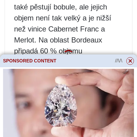
také pěstují bobule, ale jejich
objem není tak velký a je nižší
než vinice Cabernet Franc a
Merlot. Na oblast Bordeaux
připadá 60 % objemu
vypěstovaných hroznů a
SPONSORED CONTENT
produkce vína Cabernet
Sauvignon.
Chile
. Poloha této země je
jedinečná pro rozvoj vinařství.
Příznivé klima a kombinace
mořského vzduchu s pouští