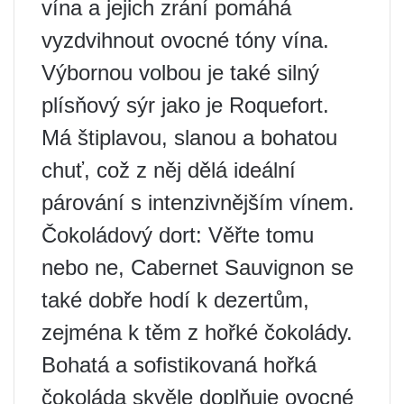
vína a jejich zrání pomáhá
vyzdvihnout ovocné tóny vína.
Výbornou volbou je také silný
plísňový sýr jako je Roquefort.
Má štiplavou, slanou a bohatou
chuť, což z něj dělá ideální
párování s intenzivnějším vínem.
Čokoládový dort: Věřte tomu
nebo ne, Cabernet Sauvignon se
také dobře hodí k dezertům,
zejména k těm z hořké čokolády.
Bohatá a sofistikovaná hořká
čokoláda skvěle doplňuje ovocné