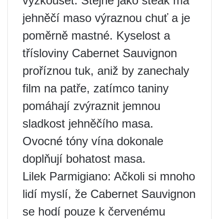
vyzkoušet. Stejně jako steak má
jehněčí maso výraznou chuť a je
poměrně mastné. Kyselost a
třísloviny Cabernet Sauvignon
proříznou tuk, aniž by zanechaly
film na patře, zatímco taniny
pomáhají zvýraznit jemnou
sladkost jehněčího masa.
Ovocné tóny vína dokonale
doplňují bohatost masa.
Lilek Parmigiano: Ačkoli si mnoho
lidí myslí, že Cabernet Sauvignon
se hodí pouze k červenému