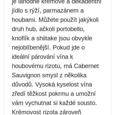
je lahodně krémové a dekadentní
jídlo s rýží, parmazánem a
houbami. Můžete použít jakýkoli
druh hub, ačkoli portobello,
knoflík a shiitake jsou obvykle
nejoblíbenější. Pokud jde o
ideální párování vína k
houbovému rizotu, má Cabernet
Sauvignon smysl z několika
důvodů. Vysoká kyselost vína
zředí těžkost pokrmu a umožní
vám vychutnat si každé sousto.
Krémovost rizota zároveň