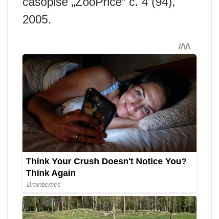
časopise „ZooPrice“ č. 4 (94),
2005.