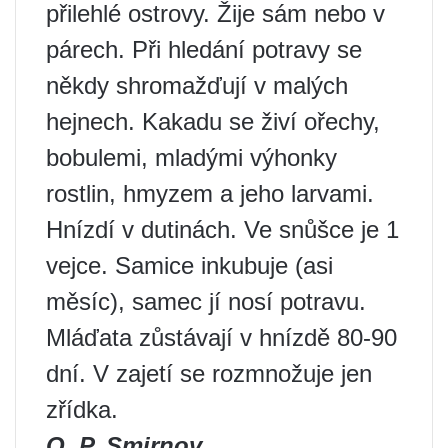
přilehlé ostrovy. Žije sám nebo v
párech. Při hledání potravy se
někdy shromažďují v malých
hejnech. Kakadu se živí ořechy,
bobulemi, mladými výhonky
rostlin, hmyzem a jeho larvami.
Hnízdí v dutinách. Ve snůšce je 1
vejce. Samice inkubuje (asi
měsíc), samec jí nosí potravu.
Mláďata zůstávají v hnízdě 80-90
dní. V zajetí se rozmnožuje jen
zřídka.
O. P. Smirnov