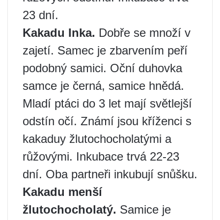
23 dní.
Kakadu Inka.
Dobře se množí v
zajetí. Samec je zbarvením peří
podobný samici. Oční duhovka
samce je černá, samice hnědá.
Mladí ptáci do 3 let mají světlejší
odstín očí. Známí jsou kříženci s
kakaduy žlutochocholatými a
růžovými. Inkubace trvá 22-23
dní. Oba partneři inkubují snůšku.
Kakadu menší
žlutochocholatý.
Samice je