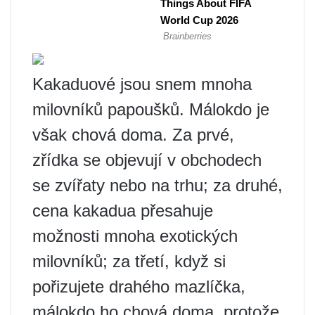
Kakaduové jsou snem mnoha
milovníků papoušků. Málokdo je
však chová doma. Za prvé,
zřídka se objevují v obchodech
se zvířaty nebo na trhu; za druhé,
cena kakadua přesahuje
možnosti mnoha exotických
milovníků; za třetí, když si
pořizujete drahého mazlíčka,
málokdo ho chová doma, protože