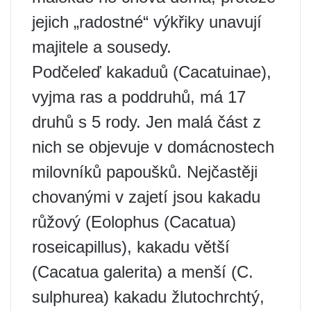
jejich „radostné“ výkřiky unavují
majitele a sousedy.
Podčeleď kakaduů (Cacatuinae),
vyjma ras a poddruhů, má 17
druhů s 5 rody. Jen malá část z
nich se objevuje v domácnostech
milovníků papoušků. Nejčastěji
chovanými v zajetí jsou kakadu
růžový (Eolophus (Cacatua)
roseicapillus), kakadu větší
(Cacatua galerita) a menší (C.
sulphurea) kakadu žlutochrchtý,