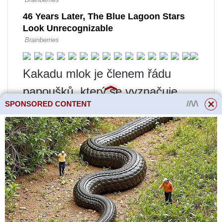
Kakadu mlok je členem řádu
papoušků, který se vyznačuje
SPONSORED CONTENT
vynikajícími duševními
schopnostmi a hravou povahou.
Pokud si chcete udělat přítele,
který vás nenechá nudit, pak
BigParrot Nursery nabízí ke koupi
velkého kakadua Tritona
žlutochocholatého za výhodnou