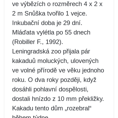
ve výbězích o rozměrech 4 x 2 x
2 m Snůška tvořilo 1 vejce.
Inkubační doba je 29 dní.
Mláďata vylétla po 55 dnech
(Robiller F., 1992).
Leningradská zoo přijala pár
kakaduů moluckých, ulovených
ve volné přírodě ve věku jednoho
roku. O dva roky později, když
dosáhli pohlavní dospělosti,
dostali hnízdo z 10 mm překližky.
Kakadu tento dům „rozebral“
během týdne.