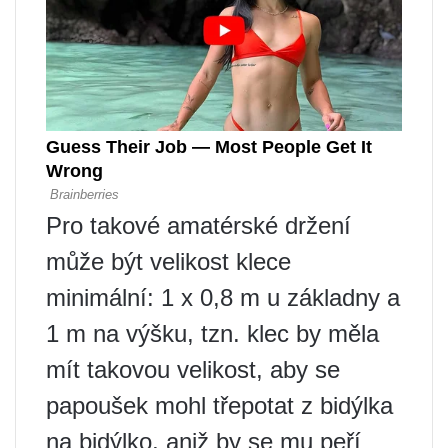
Pro takové amatérské držení
může být velikost klece
minimální: 1 x 0,8 m u základny a
1 m na výšku, tzn. klec by měla
mít takovou velikost, aby se
papoušek mohl třepotat z bidýlka
na bidýlko, aniž by se mu peří