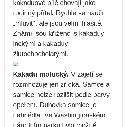
kakaduové bílé chovají jako
rodinný přítel. Rychle se naučí
„mluvit“, ale jsou velmi hlasité.
Známí jsou kříženci s kakaduy
inckými a kakaduy
žlutochocholatými.
Kakadu molucký.
V zajetí se
rozmnožuje jen zřídka. Samce a
samice nelze rozlišit podle barvy
opeření. Duhovka samice je
nahnědlá. Ve Washingtonském
národním parku bylo možné