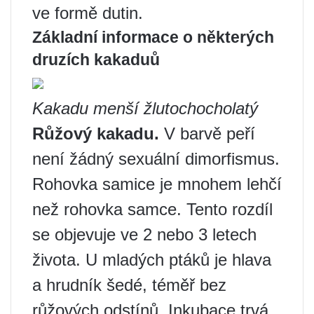
ve formě dutin.
Základní informace o některých
druzích kakaduů
Kakadu menší žlutochocholatý
Růžový kakadu.
V barvě peří
není žádný sexuální dimorfismus.
Rohovka samice je mnohem lehčí
než rohovka samce. Tento rozdíl
se objevuje ve 2 nebo 3 letech
života. U mladých ptáků je hlava
a hrudník šedé, téměř bez
růžových odstínů. Inkubace trvá