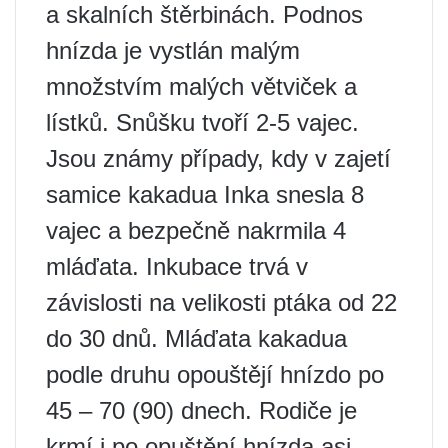
a skalních štěrbinách. Podnos
hnízda je vystlán malým
množstvím malých větviček a
lístků. Snůšku tvoří 2-5 vajec.
Jsou známy případy, kdy v zajetí
samice kakadua Inka snesla 8
vajec a bezpečně nakrmila 4
mláďata. Inkubace trvá v
závislosti na velikosti ptáka od 22
do 30 dnů. Mláďata kakadua
podle druhu opouštějí hnízdo po
45 – 70 (90) dnech. Rodiče je
krmí i po opuštění hnízda asi