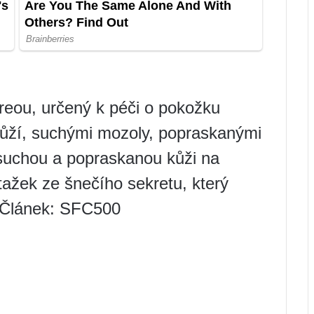
reou, určený k péči o pokožku
 kůží, suchými mozoly, popraskanými
suchou a popraskanou kůži na
ažek ze šnečího sekretu, který
. Článek: SFC500