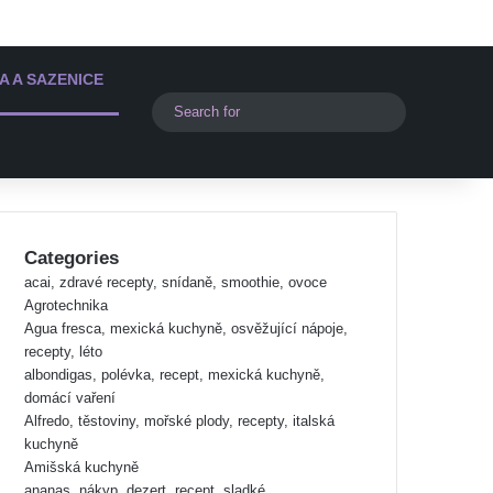
A A SAZENICE
Switch skin
Search
for
Categories
acai, zdravé recepty, snídaně, smoothie, ovoce
Agrotechnika
Agua fresca, mexická kuchyně, osvěžující nápoje,
recepty, léto
albondigas, polévka, recept, mexická kuchyně,
domácí vaření
Alfredo, těstoviny, mořské plody, recepty, italská
kuchyně
Amišská kuchyně
ananas, nákyp, dezert, recept, sladké