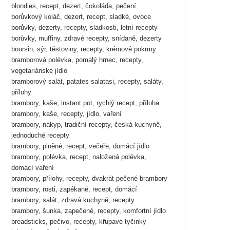
blondies, recept, dezert, čokoláda, pečení
borůvkový koláč, dezert, recept, sladké, ovoce
borůvky, dezerty, recepty, sladkosti, letní recepty
borůvky, muffiny, zdravé recepty, snídaně, dezerty
boursin, sýr, těstoviny, recepty, krémové pokrmy
bramborová polévka, pomalý hrnec, recepty,
vegetariánské jídlo
bramborový salát, patates salatasi, recepty, saláty,
přílohy
brambory, kaše, instant pot, rychlý recept, příloha
brambory, kaše, recepty, jídlo, vaření
brambory, nákyp, tradiční recepty, česká kuchyně,
jednoduché recepty
brambory, plněné, recept, večeře, domácí jídlo
brambory, polévka, recept, naložená polévka,
domácí vaření
brambory, přílohy, recepty, dvakrát pečené brambory
brambory, rösti, zapékané, recept, domácí
brambory, salát, zdravá kuchyně, recepty
brambory, šunka, zapečené, recepty, komfortní jídlo
breadsticks, pečivo, recepty, křupavé tyčinky