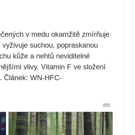
pečených v medu okamžitě zmírňuje
ě vyživuje suchou, popraskanou
chu kůže a nehtů neviditelné
nějšími vlivy. Vitamin F ve složení
s. Článek: WN-HFC-