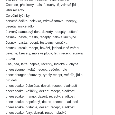
Caprese, předkrmy, italská kuchyně, zdravé jídlo,
letní recepty
Cereální tyčinky
červená čočka, polévka, zdravá strava, recepty,
vegetariánské jídlo
červený sametový dort, dezerty, recepty, pečení
česnek, pasta, máslo, recepty, italská kuchyně
česnek, pasta, recept, těstoviny, omáčka
česnek, steak, recept, hovězí, jednoduché vaření
ceviche, krevety, mořské plody, letní recept, zdravá
strava
Chai, tea, latté, nápoje, recepty, indická kuchyně
cheeseburger, koláč, recept, večeře, jídlo
cheeseburger, těstoviny, rychlý recept, večeře, jídlo
pro děti
cheesecake, čokoláda, dezert, recept, sladkosti
cheesecake, košíčky, dezert, recept, sladkosti
cheesecake, mango, dezert, recepty, sladkosti
cheesecake, nepečený, dezert, recept, sladkosti
cheesecake, pistácie, dezert, recept, sladkosti
cheesecake, řezy, dezert, recept, sladké