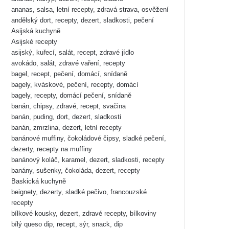
ananas, salsa, letní recepty, zdravá strava, osvěžení
andělský dort, recepty, dezert, sladkosti, pečení
Asijská kuchyně
Asijské recepty
asijský, kuřecí, salát, recept, zdravé jídlo
avokádo, salát, zdravé vaření, recepty
bagel, recept, pečení, domácí, snídaně
bagely, kváskové, pečení, recepty, domácí
bagely, recepty, domácí pečení, snídaně
banán, chipsy, zdravé, recept, svačina
banán, puding, dort, dezert, sladkosti
banán, zmrzlina, dezert, letní recepty
banánové muffiny, čokoládové čipsy, sladké pečení,
dezerty, recepty na muffiny
banánový koláč, karamel, dezert, sladkosti, recepty
banány, sušenky, čokoláda, dezert, recepty
Baskická kuchyně
beignety, dezerty, sladké pečivo, francouzské
recepty
bílkové kousky, dezert, zdravé recepty, bílkoviny
bílý queso dip, recept, sýr, snack, dip