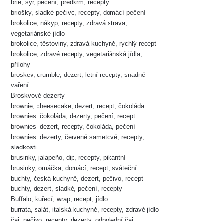
brie, sýr, pečení, předkrm, recepty
briošky, sladké pečivo, recepty, domácí pečení
brokolice, nákyp, recepty, zdravá strava,
vegetariánské jídlo
brokolice, těstoviny, zdravá kuchyně, rychlý recept
brokolice, zdravé recepty, vegetariánská jídla,
přílohy
broskev, crumble, dezert, letní recepty, snadné
vaření
Broskvové dezerty
brownie, cheesecake, dezert, recept, čokoláda
brownies, čokoláda, dezerty, pečení, recept
brownies, dezert, recepty, čokoláda, pečení
brownies, dezerty, červené sametové, recepty,
sladkosti
brusinky, jalapeño, dip, recepty, pikantní
brusinky, omáčka, domácí, recept, sváteční
buchty, česká kuchyně, dezert, pečivo, recept
buchty, dezert, sladké, pečení, recepty
Buffalo, kuřecí, wrap, recept, jídlo
burrata, salát, italská kuchyně, recepty, zdravé jídlo
čaj, pečivo, recepty, dezerty, odpolední čaj