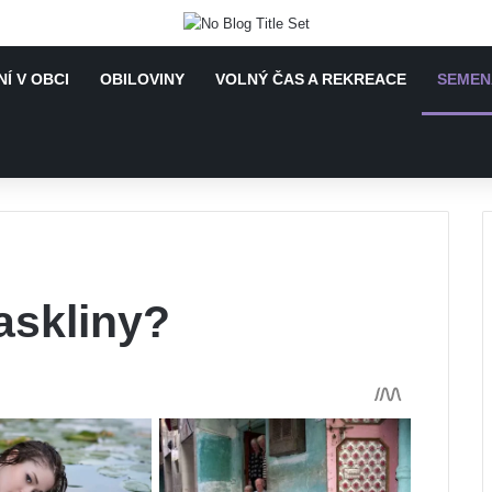
Í V OBCI
OBILOVINY
VOLNÝ ČAS A REKREACE
SEMEN
askliny?