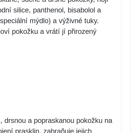
dní silice, panthenol, bisabolol a
(speciální mýdlo) a výživné tuky.
ví pokožku a vrátí jí přirozený
u, drsnou a popraskanou pokožku na
ení prasklin, zabraňuje jejich