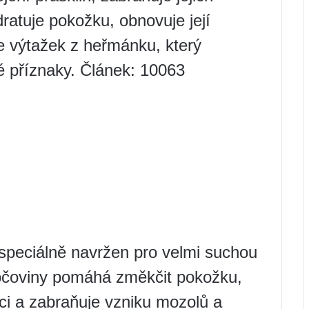
ratuje pokožku, obnovuje její
je výtažek z heřmánku, který
é příznaky. Článek: 10063
speciálně navržen pro velmi suchou
čoviny pomáhá změkčit pokožku,
ci a zabraňuje vzniku mozolů a