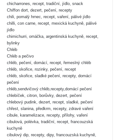
chicharrones, recept, tradiční, jídlo, snack
Chiffon dort, dezert, pečení, recepty
chili, pomalý hrnec, recept, vaření, pálivé jídlo
chilli, con carne, recept, mexická kuchyně, pálivé
jídlo
chimichurri, omáčka, argentinská kuchyně, recept,
bylinky
Chléb
Chléb a pečivo
chléb, pečení, domácí, recept, řemeslný chléb
chléb, skořice, rozinky, pečení, recept
chléb, skořice, sladké pečení, recepty, domácí
pečení
chléb,sendvičový chléb,recepty,domácí pečení
chlebíček, citron, borůvky, dezert, pečení
chlebový pudink, dezert, recept, sladké, pečení
chřest, slanina, předkrm, recepty, zdravé vaření
cibule, karamelizace, recepty, přílohy, vaření
cibulová, polévka, tradiční, recept, francouzská
kuchyně
cibulový dip, recepty, dipy, francouzská kuchyně,