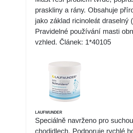
praskliny a rány. Obsahuje příro
jako základ ricinoleát draselný 
Pravidelné používání masti obno
vzhled. Článek: 1*40105
LAUFWUNDER
Speciálně navrženo pro sucho
chodidlech. Podporuje rychlé hoj