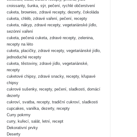
croissanty, šunka, sýr, pečení, rychlé občerstvení
cuketa, brownies, zdravé recepty, dezerty, čokoláda
cuketa, chléb, zdravé vaření, pečení, recepty
cuketa, nákyp, zdravé recepty, vegetariánské jídlo,
sezónní vaření
cuketa, pečená cuketa, zdravé recepty, zelenina,
recepty na léto
cuketa, placičky, zdravé recepty, vegetariánské jídlo,
jednoduché recepty
cuketa, těstoviny, zdravé jídlo, vegetariánské,
recepty
cuketové chipsy, zdravé snacky, recepty, křupavé
chipsy
cukrové sušenky, recepty, pečení, sladkosti, domácí
dezerty
cukroví, svatba, recepty, tradiční cukroví, sladkosti
cupcakes, vanilka, dezerty, recepty
Curry pokrmy
curry, kuřecí, salát, letní, recept
Dekorativní prvky
Deserty