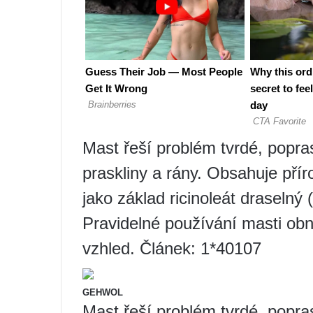
Mast řeší problém tvrdé, popra
praskliny a rány. Obsahuje příro
jako základ ricinoleát draselný 
Pravidelné používání masti obno
vzhled. Článek: 1*40107
GEHWOL
Mast řeší problém tvrdé, popra