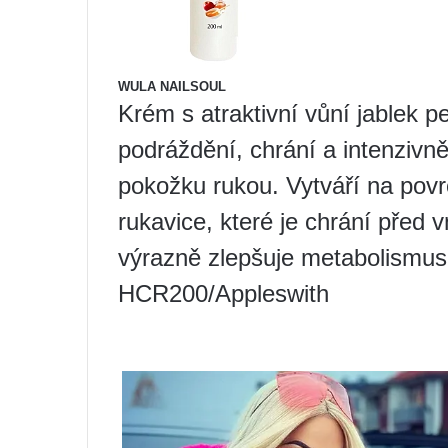
WULA NAILSOUL
Krém s atraktivní vůní jablek 
podráždění, chrání a intenzivn
pokožku rukou. Vytváří na povr
rukavice, které je chrání před v
výrazně zlepšuje metabolismu
HCR200/Appleswith