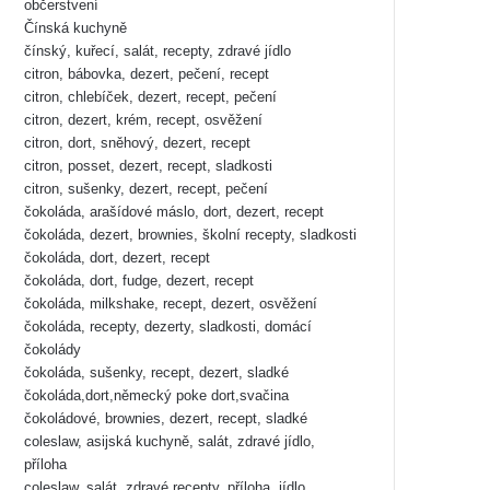
občerstvení
Čínská kuchyně
čínský, kuřecí, salát, recepty, zdravé jídlo
citron, bábovka, dezert, pečení, recept
citron, chlebíček, dezert, recept, pečení
citron, dezert, krém, recept, osvěžení
citron, dort, sněhový, dezert, recept
citron, posset, dezert, recept, sladkosti
citron, sušenky, dezert, recept, pečení
čokoláda, arašídové máslo, dort, dezert, recept
čokoláda, dezert, brownies, školní recepty, sladkosti
čokoláda, dort, dezert, recept
čokoláda, dort, fudge, dezert, recept
čokoláda, milkshake, recept, dezert, osvěžení
čokoláda, recepty, dezerty, sladkosti, domácí
čokolády
čokoláda, sušenky, recept, dezert, sladké
čokoláda,dort,německý poke dort,svačina
čokoládové, brownies, dezert, recept, sladké
coleslaw, asijská kuchyně, salát, zdravé jídlo,
příloha
coleslaw, salát, zdravé recepty, příloha, jídlo