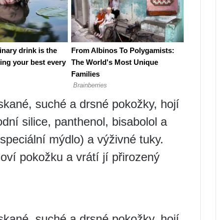
skané, suché a drsné pokožky, hojí
dní silice, panthenol, bisabolol a
(speciální mýdlo) a výživné tuky.
ví pokožku a vrátí jí přirozený
skané, suché a drsné pokožky, hojí