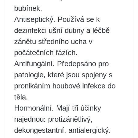
bubínek.
Antiseptický. Používá se k
dezinfekci ušní dutiny a léčbě
zánětu středního ucha v
počátečních fázích.
Antifungální. Předepsáno pro
patologie, které jsou spojeny s
pronikáním houbové infekce do
těla.
Hormonální. Mají tři účinky
najednou: protizánětlivý,
dekongestantní, antialergický.