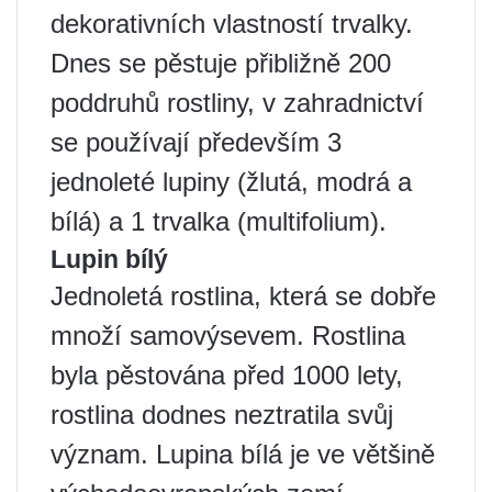
dekorativních vlastností trvalky.
Dnes se pěstuje přibližně 200
poddruhů rostliny, v zahradnictví
se používají především 3
jednoleté lupiny (žlutá, modrá a
bílá) a 1 trvalka (multifolium).
Lupin bílý
Jednoletá rostlina, která se dobře
množí samovýsevem. Rostlina
byla pěstována před 1000 lety,
rostlina dodnes neztratila svůj
význam. Lupina bílá je ve většině