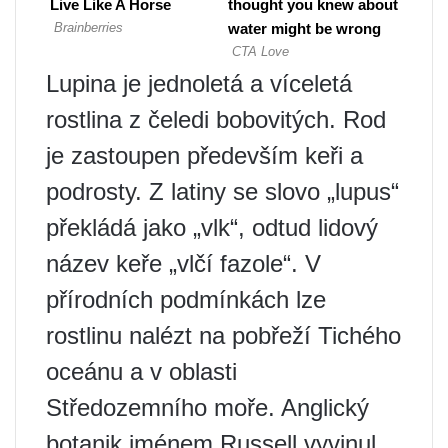
Lupina je jednoletá a víceletá
rostlina z čeledi bobovitých. Rod
je zastoupen především keři a
podrosty. Z latiny se slovo „lupus“
překládá jako „vlk“, odtud lidový
název keře „vlčí fazole“. V
přírodních podmínkách lze
rostlinu nalézt na pobřeží Tichého
oceánu a v oblasti
Středozemního moře. Anglický
botanik jménem Russell vyvinul