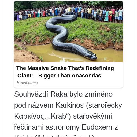
Souhvězdí Raka bylo zmíněno
pod názvem Karkinos (starořecky
Καρκίνος, „Krab“) starověkými
řečtinami astronomy Eudoxem z