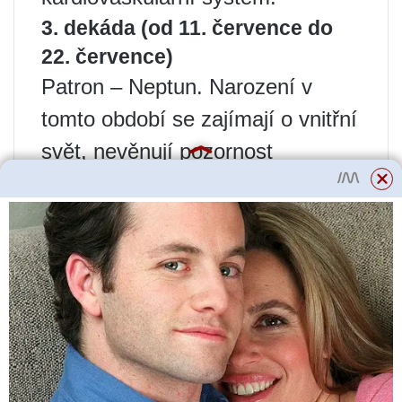
3. dekáda (od 11. července do
22. července)
Patron – Neptun. Narození v
tomto období se zajímají o vnitřní
svět, nevěnují pozornost
vnějšímu prostředí. Žijí ve svém
stvořeném světě.
Raci třetího desetiletí jsou
vynikající řečníci, schopní vést
lidi. Jsou to zdatní manipulátoři a
vždy dosahují svých cílů na úkor
ostatních.