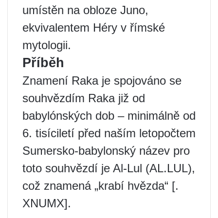
umístěn na obloze Juno,
ekvivalentem Héry v římské
mytologii.
Příběh
Znamení Raka je spojováno se
souhvězdím Raka již od
babylónských dob – minimálně od
6. tisíciletí před naším letopočtem
Sumersko-babylonský název pro
toto souhvězdí je Al-Lul (AL.LUL),
což znamená „krabí hvězda“ [.
XNUMX].