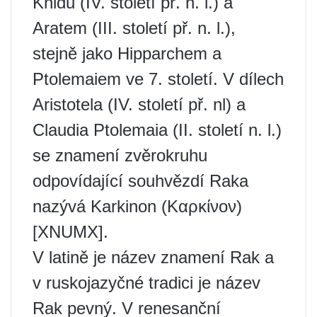
Knidu (IV. století př. n. l.) a
Aratem (III. století př. n. l.),
stejně jako Hipparchem a
Ptolemaiem ve 7. století. V dílech
Aristotela (IV. století př. nl) a
Claudia Ptolemaia (II. století n. l.)
se znamení zvěrokruhu
odpovídající souhvězdí Raka
nazývá Karkinon (Καρκίνον)
[XNUMX].
V latině je název znamení Rak a
v ruskojazyčné tradici je název
Rak pevný. V renesanční