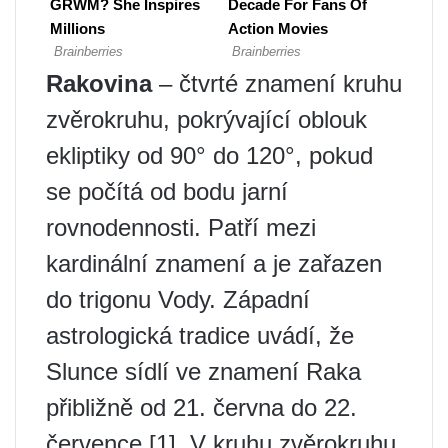
Rakovina
– čtvrté znamení kruhu
zvěrokruhu, pokrývající oblouk
ekliptiky od 90° do 120°, pokud
se počítá od bodu jarní
rovnodennosti. Patří mezi
kardinální znamení a je zařazen
do trigonu Vody. Západní
astrologická tradice uvádí, že
Slunce sídlí ve znamení Raka
přibližně od 21. června do 22.
července [1]. V kruhu zvěrokruhu