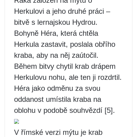
Raka založen na mýtu o
Herkulovi a jeho druhé práci –
bitvě s lernajskou Hydrou.
Bohyně Héra, která chtěla
Herkula zastavit, poslala obřího
kraba, aby na něj zaútočil.
Během bitvy chytil krab drápem
Herkulovu nohu, ale ten ji rozdrtil.
Héra jako odměnu za svou
oddanost umístila kraba na
oblohu v podobě souhvězdí [5].
V římské verzi mýtu je krab