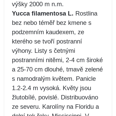
výšky 2000 m n.m.
Yucca filamentosa L.
Rostlina
bez nebo téměř bez kmene s
podzemním kaudexem, ze
kterého se tvoří postranní
výhony. Listy s četnými
postranními nitěmi, 2-4 cm široké
a 25-70 cm dlouhé, tmavě zelené
s namodralým květem. Panicle
1.2-2.4 m vysoká. Květy jsou
žlutobílé, povislé. Distribuováno
ze severu. Karolíny na Floridu a
dolní tok řeky. Mississippi. V