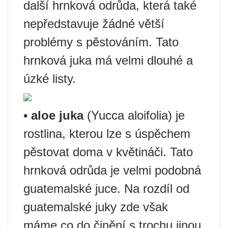
další hrnková odrůda, která také
nepředstavuje žádné větší
problémy s pěstováním. Tato
hrnková juka má velmi dlouhé a
úzké listy.
•
aloe juka
(Yucca aloifolia) je
rostlina, kterou lze s úspěchem
pěstovat doma v květináči. Tato
hrnková odrůda je velmi podobná
guatemalské juce. Na rozdíl od
guatemalské juky zde však
máme co do činění s trochu jinou