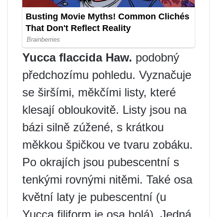
Yucca flaccida Haw.
podobný
předchozímu pohledu. Vyznačuje
se širšími, měkčími listy, které
klesají obloukovitě. Listy jsou na
bázi silně zúžené, s krátkou
měkkou špičkou ve tvaru zobáku.
Po okrajích jsou pubescentní s
tenkými rovnými nitěmi. Také osa
květní laty je pubescentní (u
Yucca filiform je osa holá). Jedná