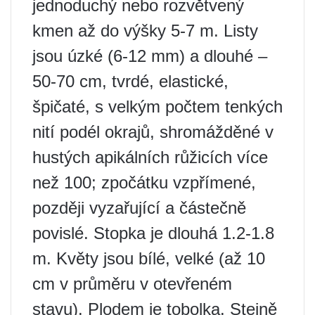
jednoduchý nebo rozvětvený
kmen až do výšky 5-7 m. Listy
jsou úzké (6-12 mm) a dlouhé –
50-70 cm, tvrdé, elastické,
špičaté, s velkým počtem tenkých
nití podél okrajů, shromážděné v
hustých apikálních růžicích více
než 100; zpočátku vzpřímené,
později vyzařující a částečně
povislé. Stopka je dlouhá 1.2-1.8
m. Květy jsou bílé, velké (až 10
cm v průměru v otevřeném
stavu). Plodem je tobolka. Stejně