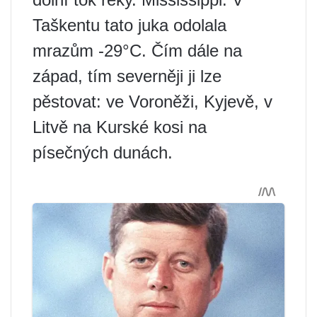
Taškentu tato juka odolala
mrazům -29°C. Čím dále na
západ, tím severněji ji lze
pěstovat: ve Voroněži, Kyjevě, v
Litvě na Kurské kosi na
písečných dunách.