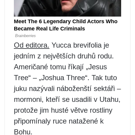
Od editora.
Yucca brevifolia je
jedním z největších druhů rodu.
Američané tomu říkají „Jesus
Tree“ – „Joshua Three“. Tak tuto
juku nazývali náboženští sektáři –
mormoni, kteří se usadili v Utahu,
protože jim husté větve rostliny
připomínaly ruce natažené k
Bohu.