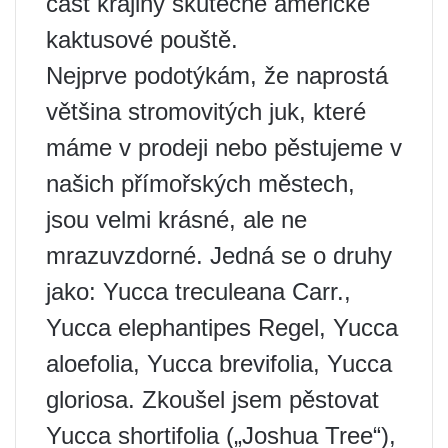
část krajiny skutečné americké
kaktusové pouště.
Nejprve podotýkám, že naprostá
většina stromovitých juk, které
máme v prodeji nebo pěstujeme v
našich přímořských městech,
jsou velmi krásné, ale ne
mrazuvzdorné. Jedná se o druhy
jako: Yucca treculeana Carr.,
Yucca elephantipes Regel, Yucca
aloefolia, Yucca brevifolia, Yucca
gloriosa. Zkoušel jsem pěstovat
Yucca shortifolia („Joshua Tree“),