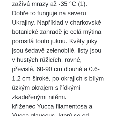
zažívá mrazy až -35 °C (1).
Dobře to funguje na severu
Ukrajiny. Například v charkovské
botanické zahradě je celá mýtina
porostlá touto jukou. Květy juky
jsou šedavě zelenobílé, listy jsou
v hustých růžicích, rovné,
převislé, 60-90 cm dlouhé a 0.6-
1.2 cm široké, po okrajích s bílým
úzkým okrajem s řídkými
zkadeřenými nitěmi.
kříženec Yucca filamentosa a
Yucca glaucous, který se od