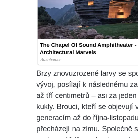
Brzy znovuzrozené larvy se spol
vývoj, posílají k následnému z
až tří centimetrů – asi za jede
kukly. Brouci, kteří se objevují
generacím až do října-listopadu
přecházejí na zimu. Společně s 