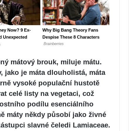
ený mátový brouk, miluje mátu.
, jako je máta dlouholistá, máta
ěrně vysoké populační hustotě
at celé listy na vegetaci, což
ostního podílu esenciálního
ě máty někdy působí jako živné
í zástupci slavné čeledi Lamiaceae.