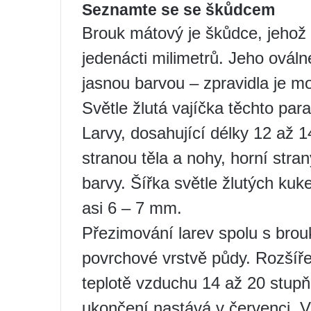
Seznamte se se škůdcem
Brouk mátový je škůdce, jehož 
jedenácti milimetrů. Jeho ovál
jasnou barvou – zpravidla je m
Světle žlutá vajíčka těchto para
Larvy, dosahující délky 12 až 
stranou těla a nohy, horní stran
barvy. Šířka světle žlutých kuke
asi 6 – 7 mm.
Přezimování larev spolu s brouk
povrchové vrstvě půdy. Rozšíře
teplotě vzduchu 14 až 20 stupň
ukončení nastává v červenci. Vš