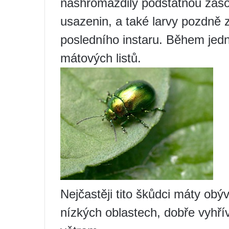
nashromáždily podstatnou záso
usazenin, a také larvy pozdně 
posledního instaru. Během jed
mátových listů.
Nejčastěji tito škůdci máty obý
nízkých oblastech, dobře vyhř