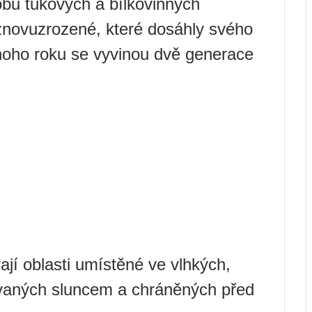
bu tukových a bílkovinných
znovuzrozené, které dosáhly svého
noho roku se vyvinou dvě generace
vají oblasti umístěné ve vlhkých,
ívaných sluncem a chráněných před