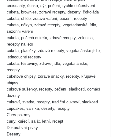
croissanty, šunka, sýr, pečení, rychlé občerstvení
cuketa, brownies, zdravé recepty, dezerty, čokoláda
cuketa, chléb, zdravé vaření, pečení, recepty
cuketa, nákyp, zdravé recepty, vegetariánské jídlo,
sezónní vaření
cuketa, pečená cuketa, zdravé recepty, zelenina,
recepty na léto
cuketa, placičky, zdravé recepty, vegetariánské jídlo,
jednoduché recepty
cuketa, těstoviny, zdravé jídlo, vegetariánské,
recepty
cuketové chipsy, zdravé snacky, recepty, křupavé
chipsy
cukrové sušenky, recepty, pečení, sladkosti, domácí
dezerty
cukroví, svatba, recepty, tradiční cukroví, sladkosti
cupcakes, vanilka, dezerty, recepty
Curry pokrmy
curry, kuřecí, salát, letní, recept
Dekorativní prvky
Deserty