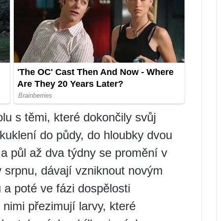
u s těmi, které dokončily svůj
akuklení do půdy, do hloubky dvou
n a půl až dva týdny se promění v
 v srpnu, dávají vzniknout novým
 a poté ve fázi dospělosti
nimi přezimují larvy, které