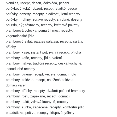
blondies, recept, dezert, čokoláda, pečení
borůvkový koláč, dezert, recept, sladké, ovoce
borůvky, dezerty, recepty, sladkosti, letní recepty
borůvky, muffiny, zdravé recepty, snídaně, dezerty
boursin, sýr, těstoviny, recepty, krémové pokrmy
bramborová polévka, pomalý hrnec, recepty,
vegetariánské jídlo
bramborový salát, patates salatasi, recepty, saláty,
přílohy
brambory, kaše, instant pot, rychlý recept, příloha
brambory, kaše, recepty, jídlo, vaření
brambory, nákyp, tradiční recepty, česká kuchyně,
jednoduché recepty
brambory, plněné, recept, večeře, domácí jídlo
brambory, polévka, recept, naložená polévka,
domácí vaření
brambory, přílohy, recepty, dvakrát pečené brambory
brambory, rösti, zapékané, recept, domácí
brambory, salát, zdravá kuchyně, recepty
brambory, šunka, zapečené, recepty, komfortní jídlo
breadsticks, pečivo, recepty, křupavé tyčinky