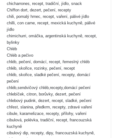
chicharrones, recept, tradiční, jídlo, snack
Chiffon dort, dezert, pečení, recepty
chili, pomalý hrnec, recept, vaření, pálivé jídlo
chilli, con carne, recept, mexická kuchyně, pálivé
jídlo
chimichurri, omáčka, argentinská kuchyně, recept,
bylinky
Chléb
Chléb a pečivo
chléb, pečení, domácí, recept, řemeslný chléb
chléb, skořice, rozinky, pečení, recept
chléb, skořice, sladké pečení, recepty, domácí
pečení
chléb,sendvičový chléb,recepty,domácí pečení
chlebíček, citron, borůvky, dezert, pečení
chlebový pudink, dezert, recept, sladké, pečení
chřest, slanina, předkrm, recepty, zdravé vaření
cibule, karamelizace, recepty, přílohy, vaření
cibulová, polévka, tradiční, recept, francouzská
kuchyně
cibulový dip, recepty, dipy, francouzská kuchyně,