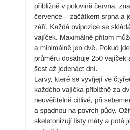
přibližně v polovině června, zna
července – začátkem srpna a 
září. Každá ovipozice se skládá
vajíček. Maximálně přitom můž
a minimálně jen dvě. Pokud jde
průměru dosahuje 250 vajíček 
šest až jedenáct dní.
Larvy, které se vyvíjejí ve čtyř
každého vajíčka přibližně za dva
neuvěřitelně citlivé, při seb
a spadnou na povrch půdy. Oživ
skeletonizují listy máty a poté j