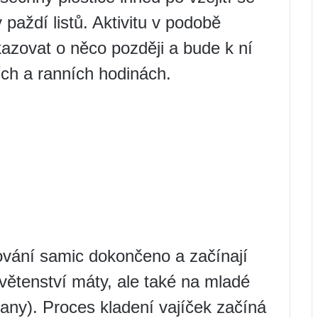
 paždí listů. Aktivitu v podobě
azovat o něco později a bude k ní
ch a ranních hodinách.
mování samic dokončeno a začínají
květenství máty, ale také na mladé
trany). Proces kladení vajíček začíná