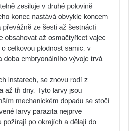
telně zesiluje v druhé polovině
jeho konec nastává obvykle koncem
 převážně ze šesti až šestnácti
e obsahovat až osmačtyřicet vajec
 o celkovou plodnost samic, v
a doba embryonálního vývoje trvá
ech instarech, se znovu rodí z
 až tři dny. Tyto larvy jsou
emenším mechanickém dopadu se stočí
ené larvy parazita nejprve
e požírají po okrajích a dělají do