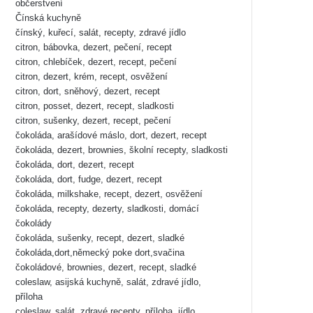
občerstvení
Čínská kuchyně
čínský, kuřecí, salát, recepty, zdravé jídlo
citron, bábovka, dezert, pečení, recept
citron, chlebíček, dezert, recept, pečení
citron, dezert, krém, recept, osvěžení
citron, dort, sněhový, dezert, recept
citron, posset, dezert, recept, sladkosti
citron, sušenky, dezert, recept, pečení
čokoláda, arašídové máslo, dort, dezert, recept
čokoláda, dezert, brownies, školní recepty, sladkosti
čokoláda, dort, dezert, recept
čokoláda, dort, fudge, dezert, recept
čokoláda, milkshake, recept, dezert, osvěžení
čokoláda, recepty, dezerty, sladkosti, domácí
čokolády
čokoláda, sušenky, recept, dezert, sladké
čokoláda,dort,německý poke dort,svačina
čokoládové, brownies, dezert, recept, sladké
coleslaw, asijská kuchyně, salát, zdravé jídlo,
příloha
coleslaw, salát, zdravé recepty, příloha, jídlo