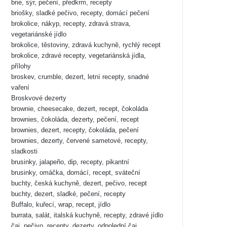
brie, sýr, pečení, předkrm, recepty
briošky, sladké pečivo, recepty, domácí pečení
brokolice, nákyp, recepty, zdravá strava,
vegetariánské jídlo
brokolice, těstoviny, zdravá kuchyně, rychlý recept
brokolice, zdravé recepty, vegetariánská jídla,
přílohy
broskev, crumble, dezert, letní recepty, snadné
vaření
Broskvové dezerty
brownie, cheesecake, dezert, recept, čokoláda
brownies, čokoláda, dezerty, pečení, recept
brownies, dezert, recepty, čokoláda, pečení
brownies, dezerty, červené sametové, recepty,
sladkosti
brusinky, jalapeño, dip, recepty, pikantní
brusinky, omáčka, domácí, recept, sváteční
buchty, česká kuchyně, dezert, pečivo, recept
buchty, dezert, sladké, pečení, recepty
Buffalo, kuřecí, wrap, recept, jídlo
burrata, salát, italská kuchyně, recepty, zdravé jídlo
čaj, pečivo, recepty, dezerty, odpolední čaj