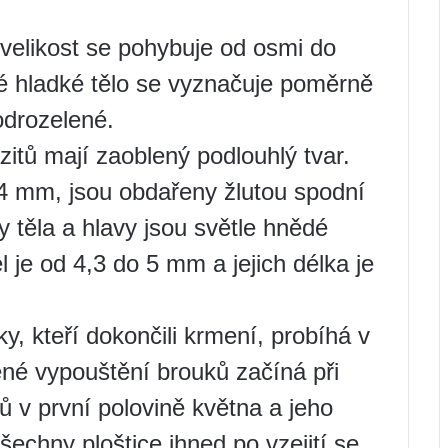
velikost se pohybuje od osmi do
né hladké tělo se vyznačuje poměrně
odrozelené.
zitů mají zaoblený podlouhlý tvar.
14 mm, jsou obdařeny žlutou spodní
y těla a hlavy jsou světle hnědé
l je od 4,3 do 5 mm a jejich délka je
y, kteří dokončili krmení, probíhá v
né vypouštění brouků začíná při
ů v první polovině května a jeho
echny ploštice ihned po vzejití se