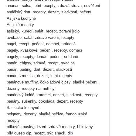
ananas, salsa, letní recepty, zdravá strava, osvěžení
andělský dort, recepty, dezert, sladkosti, pečení
Asijská kuchyně
Asijské recepty
asijský, kuřecí, salát, recept, zdravé jídlo
avokádo, salát, zdravé vaření, recepty
bagel, recept, pečení, domácí, snídaně
bagely, kváskové, pečení, recepty, domácí
bagely, recepty, domácí pečení, snídaně
banán, chipsy, zdravé, recept, svačina
banán, puding, dort, dezert, sladkosti
banán, zmrzlina, dezert, letní recepty
banánové muffiny, čokoládové čipsy, sladké pečení,
dezerty, recepty na muffiny
banánový koláč, karamel, dezert, sladkosti, recepty
banány, sušenky, čokoláda, dezert, recepty
Baskická kuchyně
beignety, dezerty, sladké pečivo, francouzské
recepty
bílkové kousky, dezert, zdravé recepty, bílkoviny
bílý queso dip, recept, sýr, snack, dip