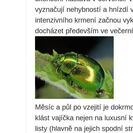
vyznačují nehybností a hnízdí v
intenzivního krmení začnou vyk
docházet především ve večerní
Měsíc a půl po vzejití je dokr
klást vajíčka nejen na luxusní 
listy (hlavně na jejich spodní s