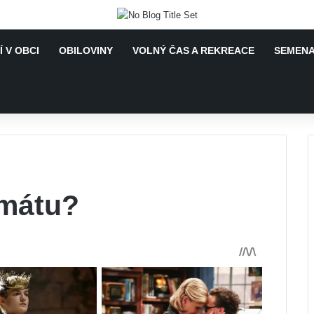
 V OBCI
OBILOVINY
VOLNÝ ČAS A REKREACE
SEMENA
 mátu?