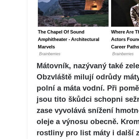
Mátovník, nazývaný také zel
Obzvláště milují odrůdy máty
polní a máta vodní. Při pom
jsou tito škůdci schopni sežr
zase vyvolává snížení hmotn
oleje a výnosu obecně. Krom
rostliny pro list máty i dalš