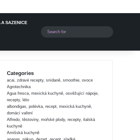
 A SAZENICE
Switch skin
Search
for
Categories
acai, zdravé recepty, snídaně, smoothie, ovoce
Agrotechnika
Agua fresca, mexická kuchyně, osvěžující nápoje,
recepty, léto
albondigas, polévka, recept, mexická kuchyně,
domácí vaření
Alfredo, těstoviny, mořské plody, recepty, italská
kuchyně
Amišská kuchyně
ananas, nákyp, dezert, recept, sladké