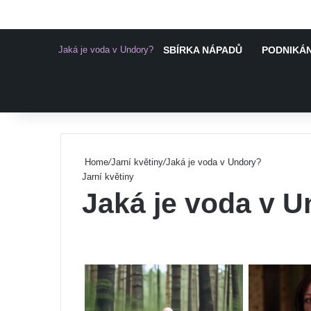
Jaká je voda v Undory?
SBÍRKA NÁPADŮ
PODNIKÁN
Pinterest
Home
/
Jarní květiny
/
Jaká je voda v Undory?
Jarní květiny
Jaká je voda v 