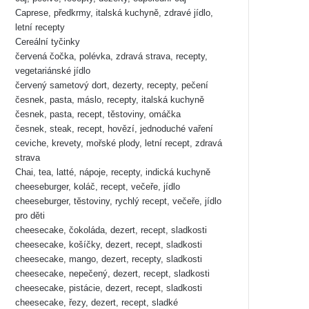
Caprese, předkrmy, italská kuchyně, zdravé jídlo,
letní recepty
Cereální tyčinky
červená čočka, polévka, zdravá strava, recepty,
vegetariánské jídlo
červený sametový dort, dezerty, recepty, pečení
česnek, pasta, máslo, recepty, italská kuchyně
česnek, pasta, recept, těstoviny, omáčka
česnek, steak, recept, hovězí, jednoduché vaření
ceviche, krevety, mořské plody, letní recept, zdravá
strava
Chai, tea, latté, nápoje, recepty, indická kuchyně
cheeseburger, koláč, recept, večeře, jídlo
cheeseburger, těstoviny, rychlý recept, večeře, jídlo
pro děti
cheesecake, čokoláda, dezert, recept, sladkosti
cheesecake, košíčky, dezert, recept, sladkosti
cheesecake, mango, dezert, recepty, sladkosti
cheesecake, nepečený, dezert, recept, sladkosti
cheesecake, pistácie, dezert, recept, sladkosti
cheesecake, řezy, dezert, recept, sladké