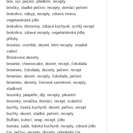
brie, sýr, pečení, předkrm, recepty
briošky, sladké pečivo, recepty, domácí pečení
brokolice, nákyp, recepty, zdravá strava,
vegetariánské jídlo
brokolice, těstoviny, zdravá kuchyně, rychlý recept
brokolice, zdravé recepty, vegetariánská jídla,
přílohy
broskev, crumble, dezert, letní recepty, snadné
vaření
Broskvové dezerty
brownie, cheesecake, dezert, recept, čokoláda
brownies, čokoláda, dezerty, pečení, recept
brownies, dezert, recepty, čokoláda, pečení
brownies, dezerty, červené sametové, recepty,
sladkosti
brusinky, jalapeño, dip, recepty, pikantní
brusinky, omáčka, domácí, recept, sváteční
buchty, česká kuchyně, dezert, pečivo, recept
buchty, dezert, sladké, pečení, recepty
Buffalo, kuřecí, wrap, recept, jídlo
burrata, salát, italská kuchyně, recepty, zdravé jídlo
čaj, pečivo, recepty, dezerty, odpolední čaj