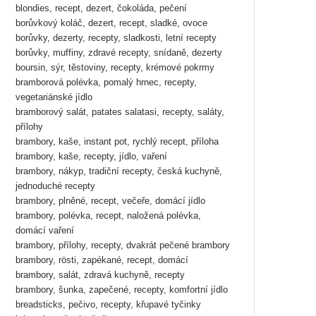
blondies, recept, dezert, čokoláda, pečení
borůvkový koláč, dezert, recept, sladké, ovoce
borůvky, dezerty, recepty, sladkosti, letní recepty
borůvky, muffiny, zdravé recepty, snídaně, dezerty
boursin, sýr, těstoviny, recepty, krémové pokrmy
bramborová polévka, pomalý hrnec, recepty,
vegetariánské jídlo
bramborový salát, patates salatasi, recepty, saláty,
přílohy
brambory, kaše, instant pot, rychlý recept, příloha
brambory, kaše, recepty, jídlo, vaření
brambory, nákyp, tradiční recepty, česká kuchyně,
jednoduché recepty
brambory, plněné, recept, večeře, domácí jídlo
brambory, polévka, recept, naložená polévka,
domácí vaření
brambory, přílohy, recepty, dvakrát pečené brambory
brambory, rösti, zapékané, recept, domácí
brambory, salát, zdravá kuchyně, recepty
brambory, šunka, zapečené, recepty, komfortní jídlo
breadsticks, pečivo, recepty, křupavé tyčinky