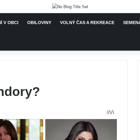
Í V OBCI
OBILOVINY
VOLNÝ ČAS A REKREACE
SEMENA
Undory?