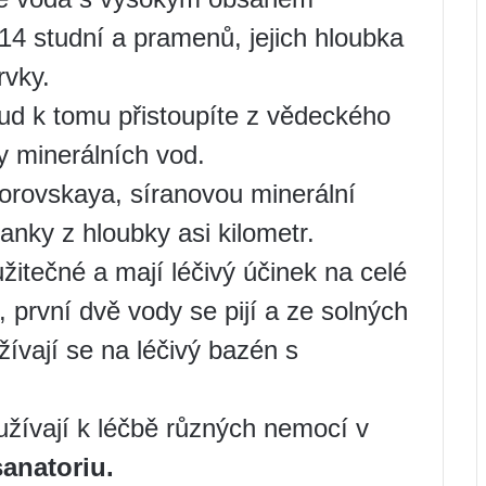
14 studní a pramenů, jejich hloubka
rvky.
d k tomu přistoupíte z vědeckého
hy minerálních vod.
orovskaya, síranovou minerální
nky z hloubky asi kilometr.
žitečné a mají léčivý účinek na celé
í, první dvě vody se pijí a ze solných
žívají se na léčivý bazén s
žívají k léčbě různých nemocí v
sanatoriu
.