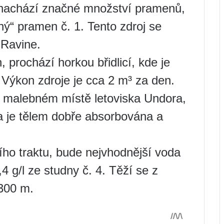
 nachází značné množství pramenů,
rný“ pramen č. 1. Tento zdroj se
 Ravine.
prochází horkou břidlicí, kde je
Výkon zdroje je cca 2 m³ za den.
 malebném místě letoviska Undora,
a je tělem dobře absorbována a
ho traktu, bude nejvhodnější voda
4 g/l ze studny č. 4. Těží se z
300 m.