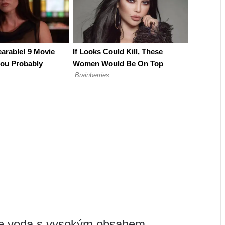
je voda s vysokým obsahem