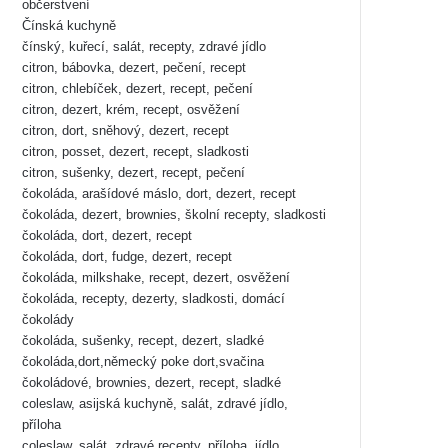
občerstvení
Čínská kuchyně
čínský, kuřecí, salát, recepty, zdravé jídlo
citron, bábovka, dezert, pečení, recept
citron, chlebíček, dezert, recept, pečení
citron, dezert, krém, recept, osvěžení
citron, dort, sněhový, dezert, recept
citron, posset, dezert, recept, sladkosti
citron, sušenky, dezert, recept, pečení
čokoláda, arašídové máslo, dort, dezert, recept
čokoláda, dezert, brownies, školní recepty, sladkosti
čokoláda, dort, dezert, recept
čokoláda, dort, fudge, dezert, recept
čokoláda, milkshake, recept, dezert, osvěžení
čokoláda, recepty, dezerty, sladkosti, domácí
čokolády
čokoláda, sušenky, recept, dezert, sladké
čokoláda,dort,německý poke dort,svačina
čokoládové, brownies, dezert, recept, sladké
coleslaw, asijská kuchyně, salát, zdravé jídlo,
příloha
coleslaw, salát, zdravé recepty, příloha, jídlo