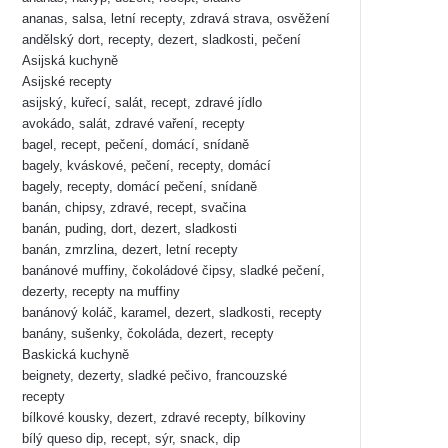
ananas, salsa, letní recepty, zdravá strava, osvěžení
andělský dort, recepty, dezert, sladkosti, pečení
Asijská kuchyně
Asijské recepty
asijský, kuřecí, salát, recept, zdravé jídlo
avokádo, salát, zdravé vaření, recepty
bagel, recept, pečení, domácí, snídaně
bagely, kváskové, pečení, recepty, domácí
bagely, recepty, domácí pečení, snídaně
banán, chipsy, zdravé, recept, svačina
banán, puding, dort, dezert, sladkosti
banán, zmrzlina, dezert, letní recepty
banánové muffiny, čokoládové čipsy, sladké pečení,
dezerty, recepty na muffiny
banánový koláč, karamel, dezert, sladkosti, recepty
banány, sušenky, čokoláda, dezert, recepty
Baskická kuchyně
beignety, dezerty, sladké pečivo, francouzské
recepty
bílkové kousky, dezert, zdravé recepty, bílkoviny
bílý queso dip, recept, sýr, snack, dip