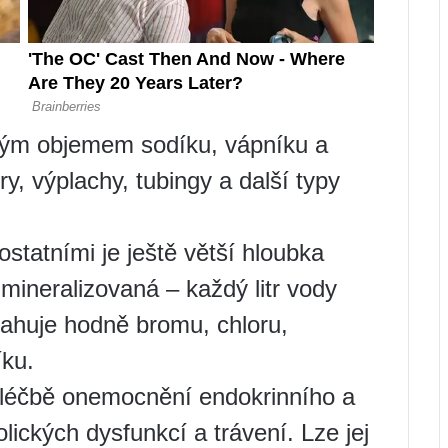
kým objemem sodíku, vápníku a
ry, výplachy, tubingy a další typy
statními je ještě větší hloubka
mineralizovaná – každý litr vody
ahuje hodně bromu, chloru,
íku.
i léčbě onemocnění endokrinního a
ických dysfunkcí a trávení. Lze jej