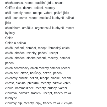
chicharrones, recept, tradiční, jídlo, snack
Chiffon dort, dezert, pečení, recepty
chili, pomalý hrnec, recept, vaření, pálivé jídlo
chilli, con carne, recept, mexická kuchyně, pálivé
jídlo
chimichurri, omáčka, argentinská kuchyně, recept,
bylinky
Chléb
Chléb a pečivo
chléb, pečení, domácí, recept, řemeslný chléb
chléb, skořice, rozinky, pečení, recept
chléb, skořice, sladké pečení, recepty, domácí
pečení
chléb,sendvičový chléb,recepty,domácí pečení
chlebíček, citron, borůvky, dezert, pečení
chlebový pudink, dezert, recept, sladké, pečení
chřest, slanina, předkrm, recepty, zdravé vaření
cibule, karamelizace, recepty, přílohy, vaření
cibulová, polévka, tradiční, recept, francouzská
kuchyně
cibulový dip, recepty, dipy, francouzská kuchyně,