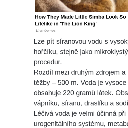
Lze pít síranovou vodu s vyso
hořčíku, stejně jako mikroklystý
procedur.
Rozdíl mezi druhým zdrojem a o
těžby – 500 m. Voda je vysoce 
obsahuje 220 gramů látek. Obs
vápníku, síranu, draslíku a sod
Léčivá voda je velmi účinná př
urogenitálního systému, metabol