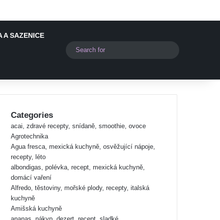
 A SAZENICE
Switch skin
Search
for
Categories
acai, zdravé recepty, snídaně, smoothie, ovoce
Agrotechnika
Agua fresca, mexická kuchyně, osvěžující nápoje,
recepty, léto
albondigas, polévka, recept, mexická kuchyně,
domácí vaření
Alfredo, těstoviny, mořské plody, recepty, italská
kuchyně
Amišská kuchyně
ananas, nákyp, dezert, recept, sladké