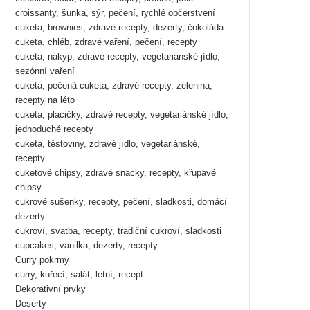
croissanty, šunka, sýr, pečení, rychlé občerstvení
cuketa, brownies, zdravé recepty, dezerty, čokoláda
cuketa, chléb, zdravé vaření, pečení, recepty
cuketa, nákyp, zdravé recepty, vegetariánské jídlo,
sezónní vaření
cuketa, pečená cuketa, zdravé recepty, zelenina,
recepty na léto
cuketa, placičky, zdravé recepty, vegetariánské jídlo,
jednoduché recepty
cuketa, těstoviny, zdravé jídlo, vegetariánské,
recepty
cuketové chipsy, zdravé snacky, recepty, křupavé
chipsy
cukrové sušenky, recepty, pečení, sladkosti, domácí
dezerty
cukroví, svatba, recepty, tradiční cukroví, sladkosti
cupcakes, vanilka, dezerty, recepty
Curry pokrmy
curry, kuřecí, salát, letní, recept
Dekorativní prvky
Deserty