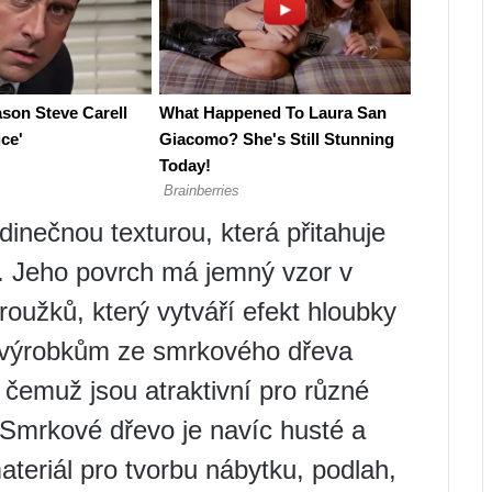
inečnou texturou, která přitahuje
u. Jeho povrch má jemný vzor v
oužků, který vytváří efekt hloubky
á výrobkům ze smrkového dřeva
y čemuž jsou atraktivní pro různé
y. Smrkové dřevo je navíc husté a
materiál pro tvorbu nábytku, podlah,