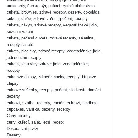
croissanty, šunka, sýr, pečení, rychlé občerstvení
cuketa, brownies, zdravé recepty, dezerty, čokoláda
cuketa, chléb, zdravé vaření, pečení, recepty
cuketa, nákyp, zdravé recepty, vegetariánské jídlo,
sezónní vaření
cuketa, pečená cuketa, zdravé recepty, zelenina,
recepty na léto
cuketa, placičky, zdravé recepty, vegetariánské jídlo,
jednoduché recepty
cuketa, těstoviny, zdravé jídlo, vegetariánské,
recepty
cuketové chipsy, zdravé snacky, recepty, křupavé
chipsy
cukrové sušenky, recepty, pečení, sladkosti, domácí
dezerty
cukroví, svatba, recepty, tradiční cukroví, sladkosti
cupcakes, vanilka, dezerty, recepty
Curry pokrmy
curry, kuřecí, salát, letní, recept
Dekorativní prvky
Deserty