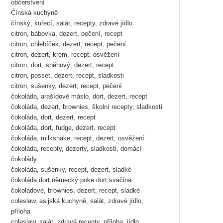
občerstvení
Čínská kuchyně
čínský, kuřecí, salát, recepty, zdravé jídlo
citron, bábovka, dezert, pečení, recept
citron, chlebíček, dezert, recept, pečení
citron, dezert, krém, recept, osvěžení
citron, dort, sněhový, dezert, recept
citron, posset, dezert, recept, sladkosti
citron, sušenky, dezert, recept, pečení
čokoláda, arašídové máslo, dort, dezert, recept
čokoláda, dezert, brownies, školní recepty, sladkosti
čokoláda, dort, dezert, recept
čokoláda, dort, fudge, dezert, recept
čokoláda, milkshake, recept, dezert, osvěžení
čokoláda, recepty, dezerty, sladkosti, domácí
čokolády
čokoláda, sušenky, recept, dezert, sladké
čokoláda,dort,německý poke dort,svačina
čokoládové, brownies, dezert, recept, sladké
coleslaw, asijská kuchyně, salát, zdravé jídlo,
příloha
coleslaw, salát, zdravé recepty, příloha, jídlo