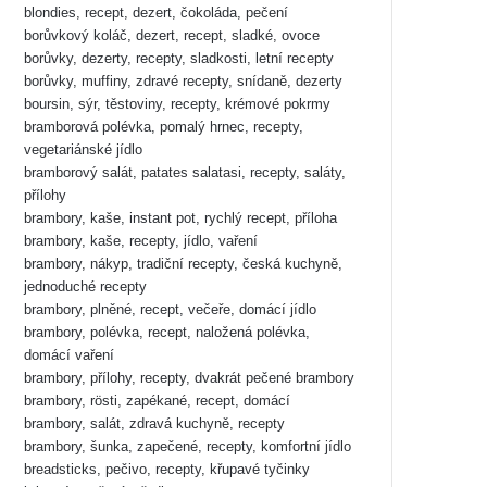
blondies, recept, dezert, čokoláda, pečení
borůvkový koláč, dezert, recept, sladké, ovoce
borůvky, dezerty, recepty, sladkosti, letní recepty
borůvky, muffiny, zdravé recepty, snídaně, dezerty
boursin, sýr, těstoviny, recepty, krémové pokrmy
bramborová polévka, pomalý hrnec, recepty,
vegetariánské jídlo
bramborový salát, patates salatasi, recepty, saláty,
přílohy
brambory, kaše, instant pot, rychlý recept, příloha
brambory, kaše, recepty, jídlo, vaření
brambory, nákyp, tradiční recepty, česká kuchyně,
jednoduché recepty
brambory, plněné, recept, večeře, domácí jídlo
brambory, polévka, recept, naložená polévka,
domácí vaření
brambory, přílohy, recepty, dvakrát pečené brambory
brambory, rösti, zapékané, recept, domácí
brambory, salát, zdravá kuchyně, recepty
brambory, šunka, zapečené, recepty, komfortní jídlo
breadsticks, pečivo, recepty, křupavé tyčinky