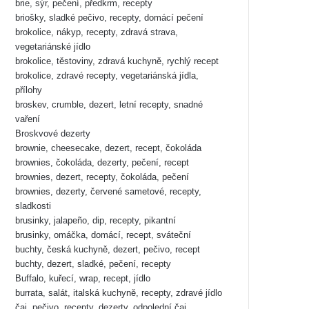
brie, sýr, pečení, předkrm, recepty
briošky, sladké pečivo, recepty, domácí pečení
brokolice, nákyp, recepty, zdravá strava,
vegetariánské jídlo
brokolice, těstoviny, zdravá kuchyně, rychlý recept
brokolice, zdravé recepty, vegetariánská jídla,
přílohy
broskev, crumble, dezert, letní recepty, snadné
vaření
Broskvové dezerty
brownie, cheesecake, dezert, recept, čokoláda
brownies, čokoláda, dezerty, pečení, recept
brownies, dezert, recepty, čokoláda, pečení
brownies, dezerty, červené sametové, recepty,
sladkosti
brusinky, jalapeño, dip, recepty, pikantní
brusinky, omáčka, domácí, recept, sváteční
buchty, česká kuchyně, dezert, pečivo, recept
buchty, dezert, sladké, pečení, recepty
Buffalo, kuřecí, wrap, recept, jídlo
burrata, salát, italská kuchyně, recepty, zdravé jídlo
čaj, pečivo, recepty, dezerty, odpolední čaj