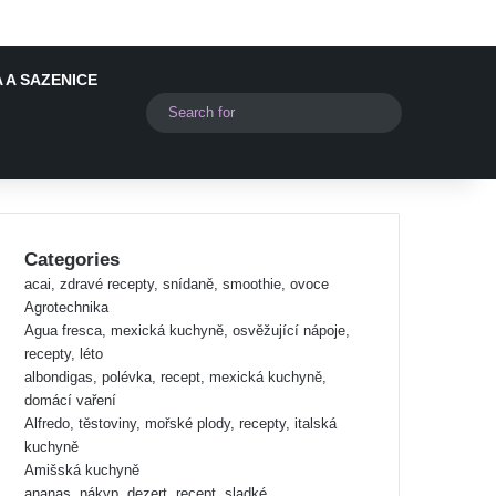
 A SAZENICE
Switch skin
Search
for
Categories
acai, zdravé recepty, snídaně, smoothie, ovoce
Agrotechnika
Agua fresca, mexická kuchyně, osvěžující nápoje,
recepty, léto
albondigas, polévka, recept, mexická kuchyně,
domácí vaření
Alfredo, těstoviny, mořské plody, recepty, italská
kuchyně
Amišská kuchyně
ananas, nákyp, dezert, recept, sladké