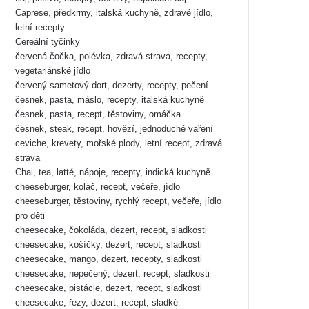
Caprese, předkrmy, italská kuchyně, zdravé jídlo,
letní recepty
Cereální tyčinky
červená čočka, polévka, zdravá strava, recepty,
vegetariánské jídlo
červený sametový dort, dezerty, recepty, pečení
česnek, pasta, máslo, recepty, italská kuchyně
česnek, pasta, recept, těstoviny, omáčka
česnek, steak, recept, hovězí, jednoduché vaření
ceviche, krevety, mořské plody, letní recept, zdravá
strava
Chai, tea, latté, nápoje, recepty, indická kuchyně
cheeseburger, koláč, recept, večeře, jídlo
cheeseburger, těstoviny, rychlý recept, večeře, jídlo
pro děti
cheesecake, čokoláda, dezert, recept, sladkosti
cheesecake, košíčky, dezert, recept, sladkosti
cheesecake, mango, dezert, recepty, sladkosti
cheesecake, nepečený, dezert, recept, sladkosti
cheesecake, pistácie, dezert, recept, sladkosti
cheesecake, řezy, dezert, recept, sladké