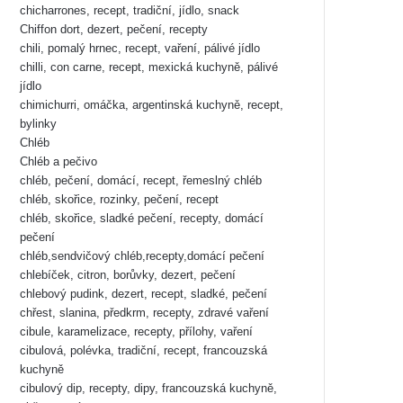
chicharrones, recept, tradiční, jídlo, snack
Chiffon dort, dezert, pečení, recepty
chili, pomalý hrnec, recept, vaření, pálivé jídlo
chilli, con carne, recept, mexická kuchyně, pálivé
jídlo
chimichurri, omáčka, argentinská kuchyně, recept,
bylinky
Chléb
Chléb a pečivo
chléb, pečení, domácí, recept, řemeslný chléb
chléb, skořice, rozinky, pečení, recept
chléb, skořice, sladké pečení, recepty, domácí
pečení
chléb,sendvičový chléb,recepty,domácí pečení
chlebíček, citron, borůvky, dezert, pečení
chlebový pudink, dezert, recept, sladké, pečení
chřest, slanina, předkrm, recepty, zdravé vaření
cibule, karamelizace, recepty, přílohy, vaření
cibulová, polévka, tradiční, recept, francouzská
kuchyně
cibulový dip, recepty, dipy, francouzská kuchyně,