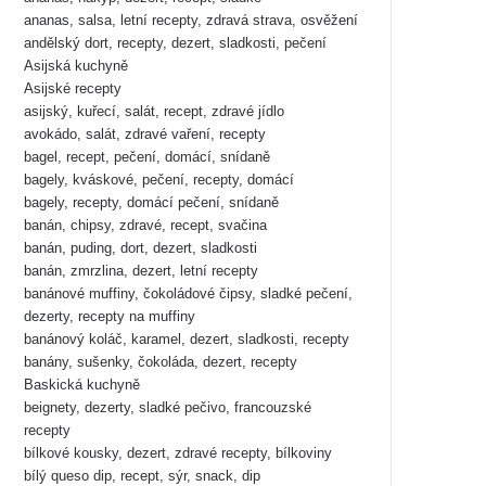
ananas, salsa, letní recepty, zdravá strava, osvěžení
andělský dort, recepty, dezert, sladkosti, pečení
Asijská kuchyně
Asijské recepty
asijský, kuřecí, salát, recept, zdravé jídlo
avokádo, salát, zdravé vaření, recepty
bagel, recept, pečení, domácí, snídaně
bagely, kváskové, pečení, recepty, domácí
bagely, recepty, domácí pečení, snídaně
banán, chipsy, zdravé, recept, svačina
banán, puding, dort, dezert, sladkosti
banán, zmrzlina, dezert, letní recepty
banánové muffiny, čokoládové čipsy, sladké pečení,
dezerty, recepty na muffiny
banánový koláč, karamel, dezert, sladkosti, recepty
banány, sušenky, čokoláda, dezert, recepty
Baskická kuchyně
beignety, dezerty, sladké pečivo, francouzské
recepty
bílkové kousky, dezert, zdravé recepty, bílkoviny
bílý queso dip, recept, sýr, snack, dip