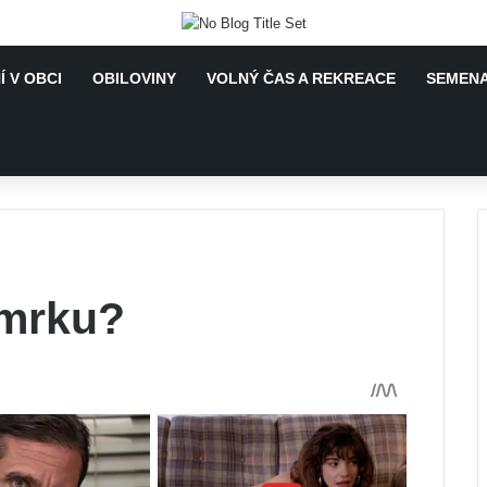
 V OBCI
OBILOVINY
VOLNÝ ČAS A REKREACE
SEMENA
smrku?