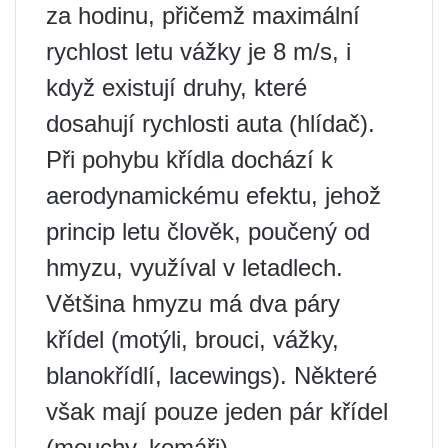
za hodinu, přičemž maximální
rychlost letu vážky je 8 m/s, i
když existují druhy, které
dosahují rychlosti auta (hlídač).
Při pohybu křídla dochází k
aerodynamickému efektu, jehož
princip letu člověk, poučený od
hmyzu, využíval v letadlech.
Většina hmyzu má dva páry
křídel (motýli, brouci, vážky,
blanokřídlí, lacewings). Některé
však mají pouze jeden pár křídel
(mouchy, komáři).