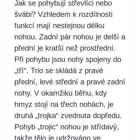
Jak se pohybují střevlíci nebo
švábi? Vzhledem k rozdílnosti
funkcí mají nestejnou délku
nohou. Zadní pár nohou je delší a
přední je kratší než prostřední.
Při pohybu jsou nohy spojeny do
„tří“. Trio se skládá z pravé
přední, levé střední a pravé zadní
nohy. V okamžiku běhu, kdy
hmyz stojí na třech nohách, je
druhá „trojka“ zvednuta dopředu.
Pohyb „trojic“ nohou je střídavý,
takže tělo je udržováno ve