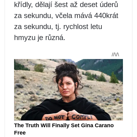
křídly, dělají šest až deset úderů
za sekundu, včela mává 440krát
za sekundu, tj. rychlost letu
hmyzu je různá.