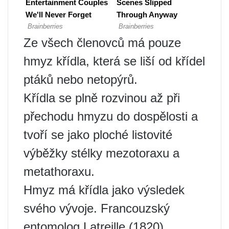
Ze všech členovců má pouze
hmyz křídla, která se liší od křídel
ptáků nebo netopýrů.
Křídla se plně rozvinou až při
přechodu hmyzu do dospělosti a
tvoří se jako ploché listovité
výběžky stélky mezotoraxu a
metathoraxu.
Hmyz má křídla jako výsledek
svého vývoje. Francouzský
entomolog Latreille (1820)