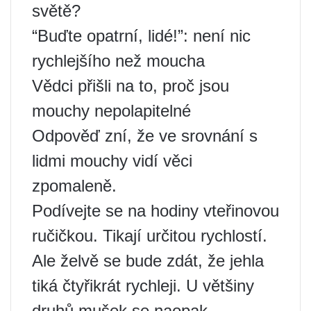
světě?
“Buďte opatrní, lidé!”: není nic
rychlejšího než moucha
Vědci přišli na to, proč jsou
mouchy nepolapitelné
Odpověď zní, že ve srovnání s
lidmi mouchy vidí věci
zpomaleně.
Podívejte se na hodiny vteřinovou
ručičkou. Tikají určitou rychlostí.
Ale želvě se bude zdát, že jehla
tiká čtyřikrát rychleji. U většiny
druhů mušek se naopak