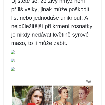
Ujistěte se, že živý hmyz není
příliš velký, jinak může poškodit
list nebo jednoduše uniknout. A
nejdůležitější při krmení rosnatky
je nikdy nedávat květině syrové
maso, to ji může zabít.