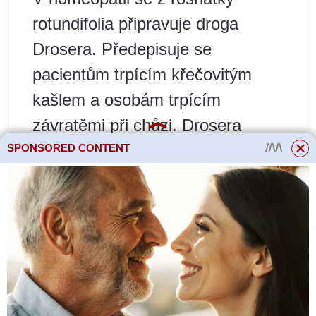
rotundifolia připravuje droga
Drosera. Předepisuje se
pacientům trpícím křečovitým
kašlem a osobám trpícím
závratěmi při chůzi. Drosera
nejlépe pomáhá při černém kašli,
SPONSORED CONTENT
záchvatech kašle s nevolností a
obtížně oddělitelným sputem a
tuberkulóze.