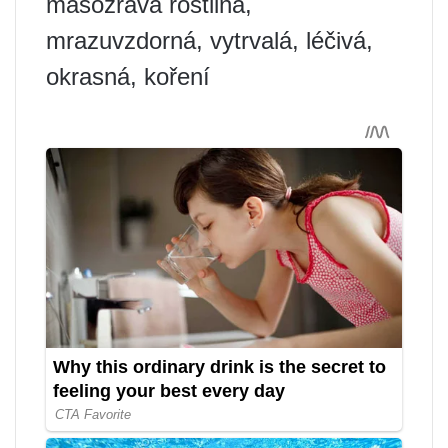
masožravá rostlina,
mrazuvzdorná, vytrvalá, léčivá,
okrasná, koření