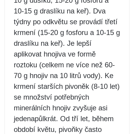
10 g dusíku, 15-20 g fosforu a
10-15 g draslíku na keř). Dva
týdny po odkvětu se provádí třetí
krmení (15-20 g fosforu a 10-15 g
draslíku na keř). Je lepší
aplikovat hnojiva ve formě
roztoku (celkem ne více než 60-
70 g hnojiv na 10 litrů vody). Ke
krmení starších pivoněk (8-10 let)
se množství potřebných
minerálních hnojiv zvyšuje asi
jedenapůlkrát. Od tří let, během
období květu, pivoňky často