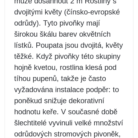
může dosáhnout 2 m Rostliny s
dvojitými květy (čínsko-evropské
odrůdy). Tyto pivoňky mají
širokou škálu barev okvětních
lístků. Poupata jsou dvojitá, květy
těžké. Když pivoňky této skupiny
hojně kvetou, rostlina klesá pod
tíhou pupenů, takže je často
vyžadována instalace podpěr: to
poněkud snižuje dekorativní
hodnotu keře. V současné době
šlechtitelé vyvinuli velké množství
odrůdových stromových pivoněk,