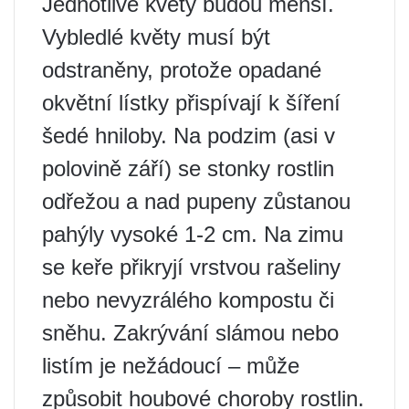
Jednotlivé květy budou menší.
Vybledlé květy musí být
odstraněny, protože opadané
okvětní lístky přispívají k šíření
šedé hniloby. Na podzim (asi v
polovině září) se stonky rostlin
odřežou a nad pupeny zůstanou
pahýly vysoké 1-2 cm. Na zimu
se keře přikryjí vrstvou rašeliny
nebo nevyzrálého kompostu či
sněhu. Zakrývání slámou nebo
listím je nežádoucí – může
způsobit houbové choroby rostlin.