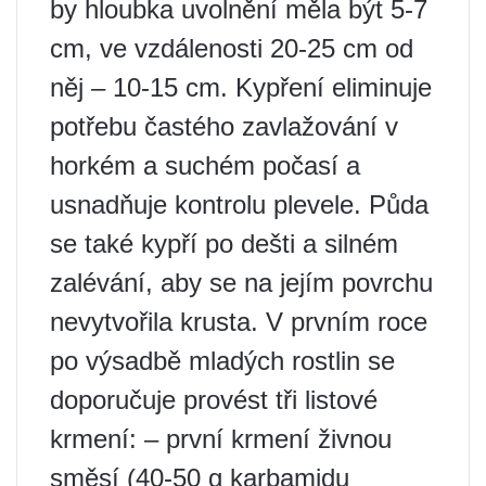
by hloubka uvolnění měla být 5-7
cm, ve vzdálenosti 20-25 cm od
něj – 10-15 cm. Kypření eliminuje
potřebu častého zavlažování v
horkém a suchém počasí a
usnadňuje kontrolu plevele. Půda
se také kypří po dešti a silném
zalévání, aby se na jejím povrchu
nevytvořila krusta. V prvním roce
po výsadbě mladých rostlin se
doporučuje provést tři listové
krmení: – první krmení živnou
směsí (40-50 g karbamidu