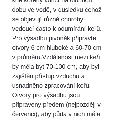
kde kořeny končí na dlouhou
dobu ve vodě, v důsledku čehož
se objevují různé choroby
vedoucí často k odumírání keřů.
Pro výsadbu pivoněk připravte
otvory 6 cm hluboké a 60-70 cm
v průměru.Vzdálenost mezi keři
by měla být 70-100 cm, aby byl
zajištěn přístup vzduchu a
usnadněno zpracování keřů.
Otvory pro výsadbu jsou
připraveny předem (nejpozději v
červenci), aby půda v nich měla