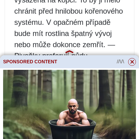
chránit před hnilobou kořenového
systému. V opačném případě
bude mít rostlina špatný vývoj
nebo může dokonce zemřít. —
Pivoňky preferují půdu
SPONSORED CONTENT
absorbující vlhkost a dostatečně
prodyšnou. Pro její rozvoj jsou
nejvhodnější hlinité půdy. Reakce
půdního prostředí by měla být
neutrální nebo mírně kyselá pH
6,0 – 7,0.
Pivoňky výsadba a
péče.
— Velikost výsadbové