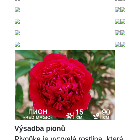
Výsadba pionů
Pivoňka je vytrvalá rostlina, která