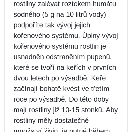
rostliny zalévat roztokem humátu
sodného (5 g na 10 litrů vody) –
podpoříte tak vývoj jejich
kořenového systému. Úplný vývoj
kořenového systému rostlin je
usnadněn odstraněním pupenů,
které se tvoří na keřích v prvních
dvou letech po výsadbě. Keře
začínají bohatě kvést ve třetím
roce po výsadbě. Do této doby
mají rostliny již 10-15 stonků. Aby
rostliny měly dostatečné
množství živin, je nutné během