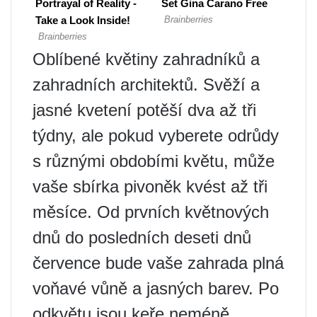
Oblíbené květiny zahradníků a
zahradních architektů. Svěží a
jasné kvetení potěší dva až tři
týdny, ale pokud vyberete odrůdy
s různými obdobími květu, může
vaše sbírka pivoněk kvést až tři
měsíce. Od prvních květnových
dnů do posledních deseti dnů
července bude vaše zahrada plná
voňavé vůně a jasných barev. Po
odkvětu jsou keře neméně