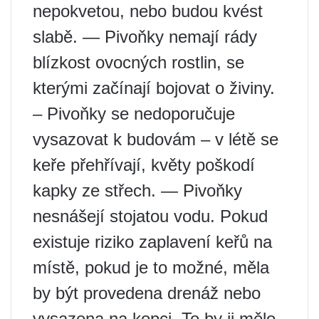
nepokvetou, nebo budou kvést
slabě. — Pivoňky nemají rády
blízkost ovocných rostlin, se
kterými začínají bojovat o živiny.
– Pivoňky se nedoporučuje
vysazovat k budovám – v létě se
keře přehřívají, květy poškodí
kapky ze střech. — Pivoňky
nesnášejí stojatou vodu. Pokud
existuje riziko zaplavení keřů na
místě, pokud je to možné, měla
by být provedena drenáž nebo
vysazena na kopci. To by ji mělo