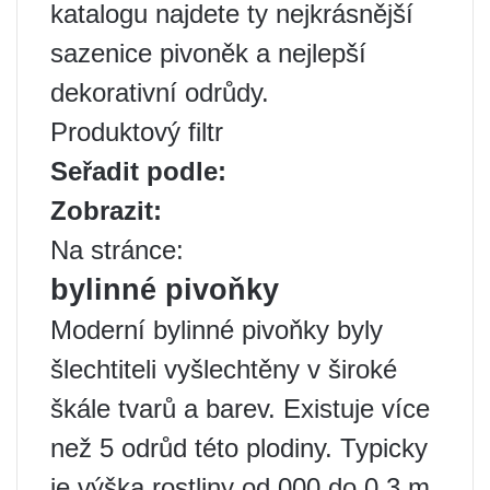
katalogu najdete ty nejkrásnější
sazenice pivoněk a nejlepší
dekorativní odrůdy.
Produktový filtr
Seřadit podle:
Zobrazit:
Na stránce:
bylinné pivoňky
Moderní bylinné pivoňky byly
šlechtiteli vyšlechtěny v široké
škále tvarů a barev. Existuje více
než 5 odrůd této plodiny. Typicky
je výška rostliny od 000 do 0,3 m.