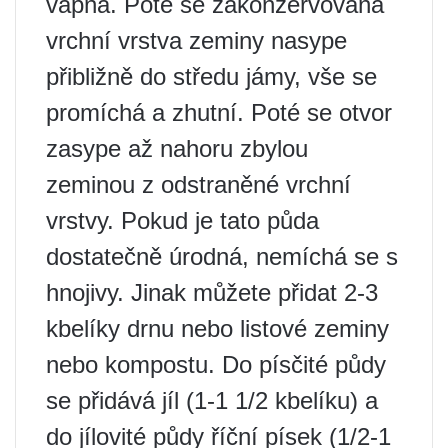
vápna. Poté se zakonzervovaná
vrchní vrstva zeminy nasype
přibližně do středu jámy, vše se
promíchá a zhutní. Poté se otvor
zasype až nahoru zbylou
zeminou z odstraněné vrchní
vrstvy. Pokud je tato půda
dostatečně úrodná, nemíchá se s
hnojivy. Jinak můžete přidat 2-3
kbelíky drnu nebo listové zeminy
nebo kompostu. Do písčité půdy
se přidává jíl (1-1 1/2 kbelíku) a
do jílovité půdy říční písek (1/2-1