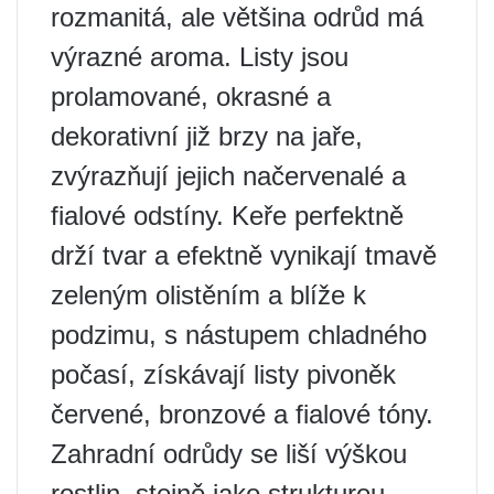
rozmanitá, ale většina odrůd má
výrazné aroma. Listy jsou
prolamované, okrasné a
dekorativní již brzy na jaře,
zvýrazňují jejich načervenalé a
fialové odstíny. Keře perfektně
drží tvar a efektně vynikají tmavě
zeleným olistěním a blíže k
podzimu, s nástupem chladného
počasí, získávají listy pivoněk
červené, bronzové a fialové tóny.
Zahradní odrůdy se liší výškou
rostlin, stejně jako strukturou