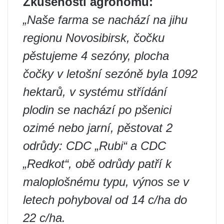
Zkušenosti agronomů:
„Naše farma se nachází na jihu
regionu Novosibirsk, čočku
pěstujeme 4 sezóny, plocha
čočky v letošní sezóně byla 1092
hektarů, v systému střídání
plodin se nachází po pšenici
ozimé nebo jarní, pěstovat 2
odrůdy: CDC „Rubi“ a CDC
„Redkot“, obě odrůdy patří k
maloplošnému typu, výnos se v
letech pohyboval od 14 c/ha do
22 c/ha.