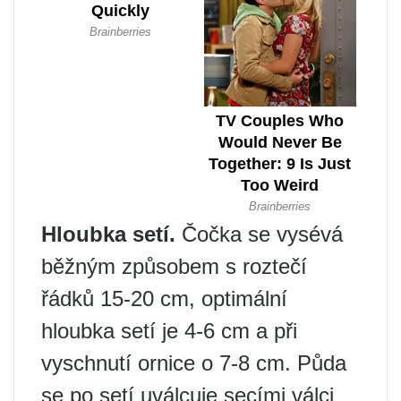
Hloubka setí.
Čočka se vysévá
běžným způsobem s roztečí
řádků 15-20 cm, optimální
hloubka setí je 4-6 cm a při
vyschnutí ornice o 7-8 cm. Půda
se po setí uválcuje secími válci