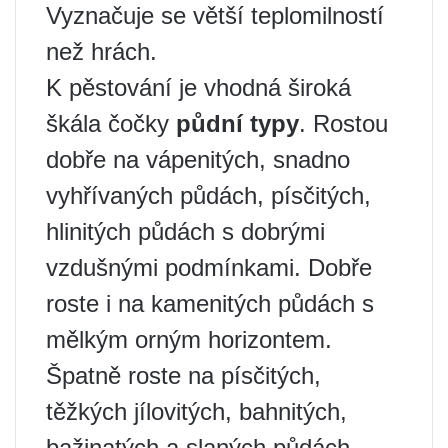
Vyznačuje se větší teplomilností
než hrách.
K pěstování je vhodná široká
škála čočky
půdní typy
. Rostou
dobře na vápenitých, snadno
vyhřívaných půdách, písčitých,
hlinitých půdách s dobrými
vzdušnými podmínkami. Dobře
roste i na kamenitých půdách s
mělkým orným horizontem.
Špatně roste na písčitých,
těžkých jílovitých, bahnitých,
bažinatých a slaných půdách.