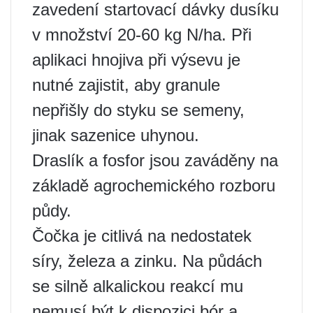
zavedení startovací dávky dusíku
v množství 20-60 kg N/ha. Při
aplikaci hnojiva při výsevu je
nutné zajistit, aby granule
nepřišly do styku se semeny,
jinak sazenice uhynou.
Draslík a fosfor jsou zaváděny na
základě agrochemického rozboru
půdy.
Čočka je citlivá na nedostatek
síry, železa a zinku. Na půdách
se silně alkalickou reakcí mu
nemusí být k dispozici bór a