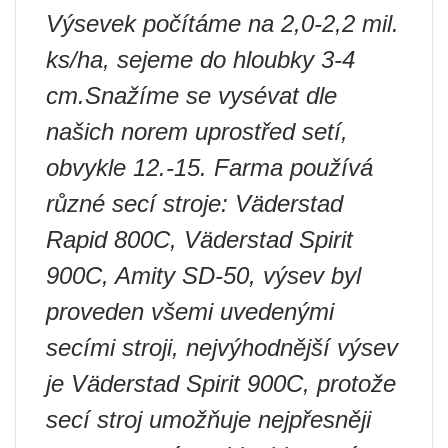
Výsevek počítáme na 2,0-2,2 mil.
ks/ha, sejeme do hloubky 3-4
cm.Snažíme se vysévat dle
našich norem uprostřed setí,
obvykle 12.-15. Farma používá
různé secí stroje: Väderstad
Rapid 800C, Väderstad Spirit
900C, Amity SD-50, výsev byl
proveden všemi uvedenými
secími stroji, nejvýhodnější výsev
je Väderstad Spirit 900C, protože
secí stroj umožňuje nejpřesněji