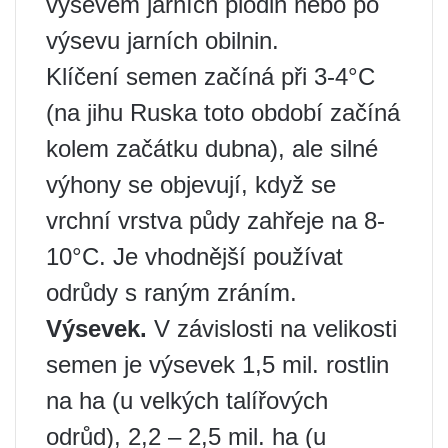
výsevem jarních plodin nebo po
výsevu jarních obilnin.
Klíčení semen začíná při 3-4°C
(na jihu Ruska toto období začíná
kolem začátku dubna), ale silné
výhony se objevují, když se
vrchní vrstva půdy zahřeje na 8-
10°C. Je vhodnější používat
odrůdy s raným zráním.
Výsevek.
V závislosti na velikosti
semen je výsevek 1,5 mil. rostlin
na ha (u velkých talířových
odrůd), 2,2 – 2,5 mil. ha (u