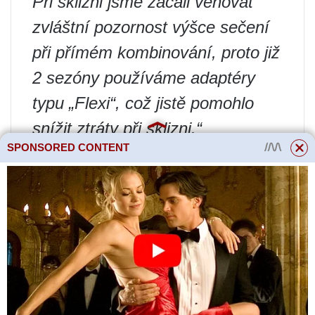
Při sklizni jsme začali věnovat
zvláštní pozornost výšce sečení
při přímém kombinování, proto již
2 sezóny používáme adaptéry
typu „Flexi“, což jistě pomohlo
snížit ztráty při sklizni.“
SPONSORED CONTENT
Diskusi na toto téma si můžete
přečíst na odkazu.
Další zdroje:
1.
D. Spaar “Luštěniny obilí”, 2014