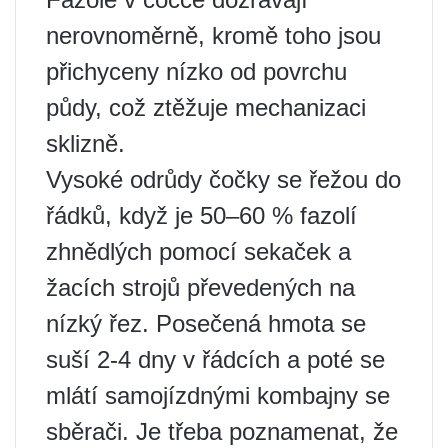
nerovnoměrně, kromě toho jsou
přichyceny nízko od povrchu
půdy, což ztěžuje mechanizaci
sklizně.
Vysoké odrůdy čočky se řežou do
řádků, když je 50–60 % fazolí
zhnědlých pomocí sekaček a
žacích strojů převedených na
nízký řez. Posečená hmota se
suší 2-4 dny v řádcích a poté se
mlátí samojízdnými kombajny se
sběrači. Je třeba poznamenat, že