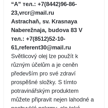
“A”
тел.: +7(8442)96-86-
23,
vrcr@mail.ru
Astrachaň, sv. Krasnaya
Naberežnaja, budova 83 V
тел.: +7(8512)52-10-
61,
referent30@mail.ru
Světlicový olej lze použít k
různým účelům a je ceněn
především pro své zdraví
prospěšné složky. S tímto
potravinářským produktem
můžete připravit nejen lahodné a