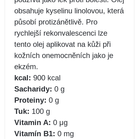
obsahuje kyselinu linolovou, která
působí protizánětlivě. Pro
rychlejší rekonvalescenci lze
tento olej aplikovat na kůži při
kožních onemocněních jako je
ekzém.
kcal:
900 kcal
Sacharidy:
0 g
Proteiny:
0 g
Tuk:
100 g
Vitamin A:
0 μg
Vitamín B1:
0 mg