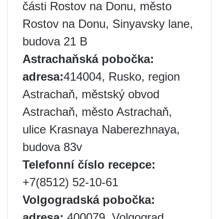
části Rostov na Donu, město
Rostov na Donu, Sinyavsky lane,
budova 21 B
Astrachaňská pobočka:
adresa:
414004, Rusko, region
Astrachaň, městský obvod
Astrachaň, město Astrachaň,
ulice Krasnaya Naberezhnaya,
budova 83v
Telefonní číslo recepce:
+7(8512) 52-10-61
Volgogradská pobočka:
adresa:
400079, Volgograd,