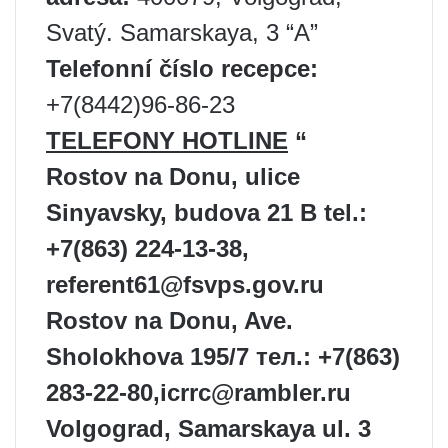
Svatý. Samarskaya, 3 “A”
Telefonní číslo recepce:
+7(8442)96-86-23
TELEFONY HOTLINE
“
Rostov na Donu, ulice
Sinyavsky, budova 21 B
tel.:
+7(863) 224-13-38,
referent61@fsvps.gov.ru
Rostov na Donu, Ave.
Sholokhova 195/7
тел.: +7(863)
283-22-80,
icrrc@rambler.ru
Volgograd, Samarskaya ul. 3