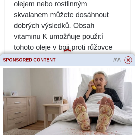
olejem nebo rostlinným
skvalanem můžete dosáhnout
dobrých výsledků. Obsah
vitaminu K umožňuje použití
tohoto oleje v boji proti růžovce
nebo chronické dermatóze
SPONSORED CONTENT
obličeje, stejně jako tmavých
kruhů pod očima.
Účinky světlicového oleje na
pokožku a vlasy
Světlicový olej je kouzelný olej,
který lze mimo jiné použít v boji
proti mastné pokožce hlavy a