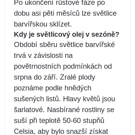
Po ukončení růstové fáze po
dobu asi pěti měsíců lze světlice
barvířskou sklízet.
Kdy je světlicový olej v sezóně?
Období sběru světlice barvířské
trvá v závislosti na
povětrnostních podmínkách od
srpna do září. Zralé plody
poznáme podle hnědých
sušených listů. Hlavy květů jsou
šarlatové. Nasbírané rostliny se
suší při teplotě 50-60 stupňů
Celsia, aby bylo snazší získat