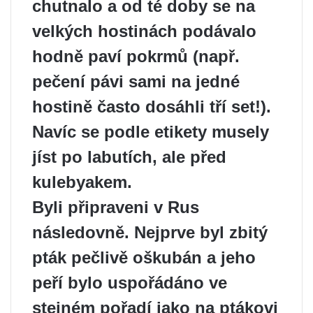
chutnalo a od té doby se na
velkých hostinách podávalo
hodně paví pokrmů (např.
pečení pávi sami na jedné
hostině často dosáhli tří set!).
Navíc se podle etikety musely
jíst po labutích, ale před
kulebyakem.
Byli připraveni v Rus
následovně. Nejprve byl zbitý
pták pečlivě oškubán a jeho
peří bylo uspořádáno ve
stejném pořadí jako na ptákovi