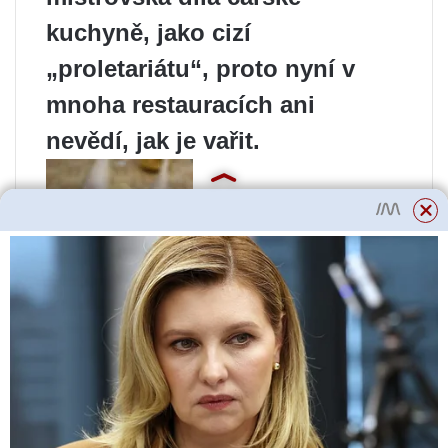
kuchyně, jako cizí
„proletariátu“, proto nyní v
mnoha restauracích ani
nevědí, jak je vařit.
U pávů (stejně jako u jakékoli
jiné zvěře) neplatí zásada „čím
čerstvější, tím lepší“. Chuť
těchto pokrmů závisí