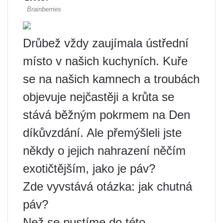
Drůbež vždy zaujímala ústřední
místo v našich kuchyních. Kuře
se na našich kamnech a troubách
objevuje nejčastěji a krůta se
stává běžným pokrmem na Den
díkůvzdání. Ale přemýšleli jste
někdy o jejich nahrazení něčím
exotičtějším, jako je páv?
Zde vyvstává otázka: jak chutná
páv?
Než se pustíme do této