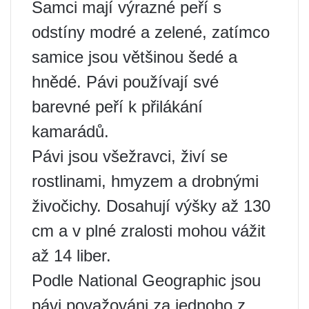
Samci mají výrazné peří s
odstíny modré a zelené, zatímco
samice jsou většinou šedé a
hnědé. Pávi používají své
barevné peří k přilákání
kamarádů.
Pávi jsou všežravci, živí se
rostlinami, hmyzem a drobnými
živočichy. Dosahují výšky až 130
cm a v plné zralosti mohou vážit
až 14 liber.
Podle National Geographic jsou
pávi považováni za jednoho z