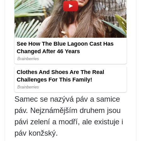
Samec se nazývá páv a samice
páv. Nejznámějším druhem jsou
pávi zelení a modří, ale existuje i
páv konžský.