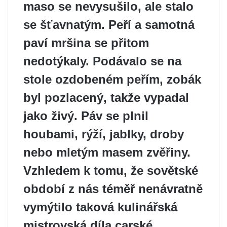
maso se nevysušilo, ale stalo
se šťavnatým. Peří a samotná
paví mršina se přitom
nedotýkaly. Podávalo se na
stole ozdobeném peřím, zobák
byl pozlacený, takže vypadal
jako živý. Páv se plnil
houbami, rýží, jablky, droby
nebo mletým masem zvěřiny.
Vzhledem k tomu, že sovětské
období z nás téměř nenávratně
vymýtilo taková kulinářská
mistrovská díla carské