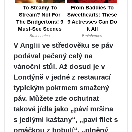
V Anglii ve středověku se páv
podával pečený celý na
vánoční stůl. Až dosud je v
Londýně v jedné z restaurací
typickým pokrmem smažený
páv. Můžete zde ochutnat
taková jídla jako „páví mršina
s jedlými kaštany“, „paví filet s
omáčkou z bobulí“, „plněný