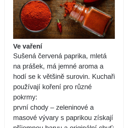
Ve vaření
Sušená červená paprika, mletá
na prášek, má jemné aroma a
hodí se k většině surovin. Kuchaři
používají koření pro různé
pokrmy:
první chody – zeleninové a
masové vývary s paprikou získají
příjemnou barvu a originální chuť;