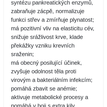
syntézu pankreatických enzymů,
zabraňuje zácpě, normalizuje
funkci střev a zmírňuje plynatost;
má pozitivní vliv na elasticitu cév,
snižuje srážlivost krve, klade
překážky vzniku krevních
sraženin;
má obecný posilující účinek,
zvyšuje odolnost těla proti
virovým a bakteriálním infekcím;
pomáhá zbavit se anémie;
aktivuje metabolické procesy a
pomáhá v boji s extra kily.