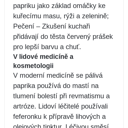
papriku jako základ omáčky ke
kuřecímu masu, rýži a zelenině;
Pečení – Zkušení kuchaři
přidávají do těsta červený prášek
pro lepší barvu a chuť.
V lidové medicíně a
kosmetologii
V moderní medicíně se pálivá
paprika používá do mastí na
tlumení bolestí při revmatismu a
artróze. Lidoví léčitelé používali
feferonku k přípravě lihových a
olejových tinktur. Léčivou směsí