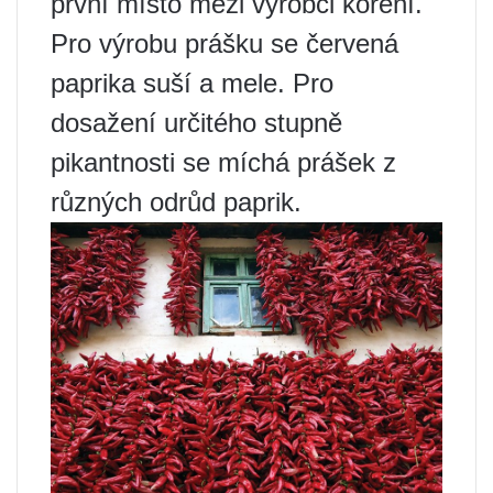
první místo mezi výrobci koření.
Pro výrobu prášku se červená
paprika suší a mele. Pro
dosažení určitého stupně
pikantnosti se míchá prášek z
různých odrůd paprik.