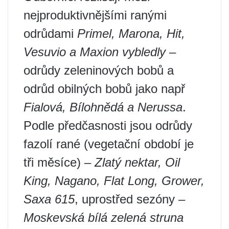
nejproduktivnějšími ranými
odrůdami
Primel, Marona, Hit,
Vesuvio a Maxion vybledly
–
odrůdy zeleninových bobů a
odrůd obilných bobů jako např
Fialová, Bílohnědá a Nerussa
.
Podle předčasnosti jsou odrůdy
fazolí rané (vegetační období je
tři měsíce) –
Zlatý nektar, Oil
King, Nagano, Flat Long, Grower,
Saxa 615
, uprostřed sezóny –
Moskevská bílá zelená struna