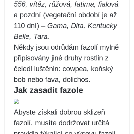
556, vítěz, růžová, fatima, fialová
a pozdní (vegetační období je až
110 dní) –
Gama, Dita, Kentucky
Belle, Tara.
Někdy jsou odrůdám fazolí mylně
připisovány jiné druhy rostlin z
čeledi luštěnin: cowpea, koňský
bob nebo fava, dolichos.
Jak zasadit fazole
Abyste získali dobrou sklizeň
fazolí, musíte dodržovat určitá
pravidla týkající se výsevu fazolí