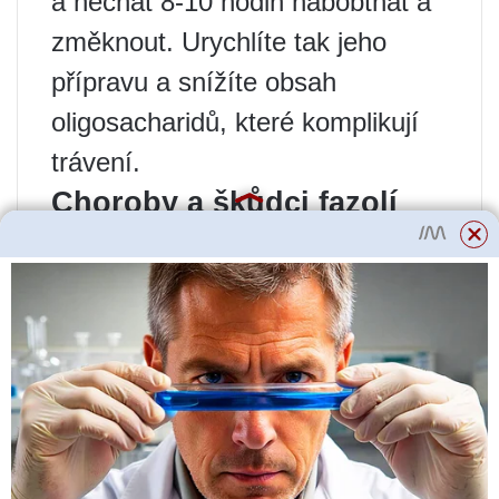
a nechat 8-10 hodin nabobtnat a
změknout. Urychlíte tak jeho
přípravu a snížíte obsah
oligosacharidů, které komplikují
trávení.
Choroby a škůdci fazolí
Stejně jako mnoho zeleninových
rostlin, fazole jsou náchylné k
chorobám a škůdcům. Co?
Anthracnóza
Na výhoncích se objevují
depresivní skvrny s růžovým
květem. Žilnatina listů, stonky,