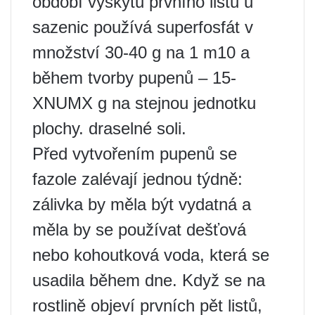
období výskytu prvního listu u
sazenic používá superfosfát v
množství 30-40 g na 1 m10 a
během tvorby pupenů – 15-
XNUMX g na stejnou jednotku
plochy. draselné soli.
Před vytvořením pupenů se
fazole zalévají jednou týdně:
zálivka by měla být vydatná a
měla by se používat dešťová
nebo kohoutková voda, která se
usadila během dne. Když se na
rostlině objeví prvních pět listů,