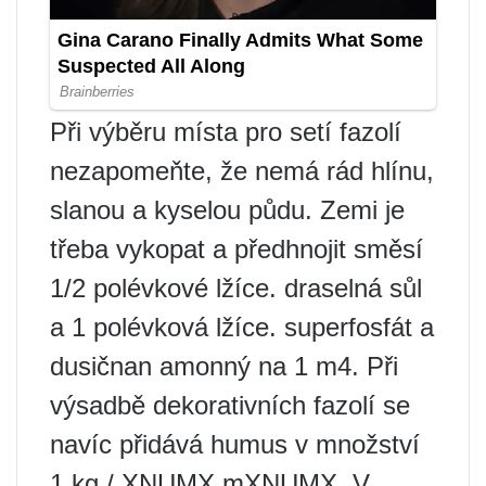
Při výběru místa pro setí fazolí
nezapomeňte, že nemá rád hlínu,
slanou a kyselou půdu. Zemi je
třeba vykopat a předhnojit směsí
1/2 polévkové lžíce. draselná sůl
a 1 polévková lžíce. superfosfát a
dusičnan amonný na 1 m4. Při
výsadbě dekorativních fazolí se
navíc přidává humus v množství
1 kg / XNUMX mXNUMX. V