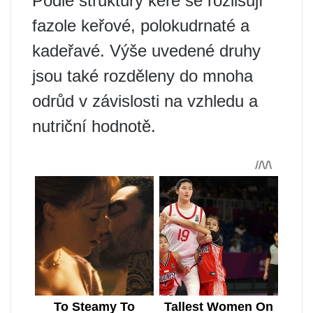
Podle struktury keře se rozlišují
fazole keřové, polokudrnaté a
kadeřavé. Výše uvedené druhy
jsou také rozděleny do mnoha
odrůd v závislosti na vzhledu a
nutriční hodnotě.