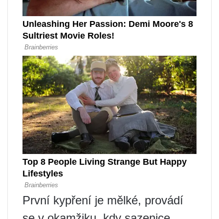
První kypření je mělké, provádí
se v okamžiku, kdy sazenice