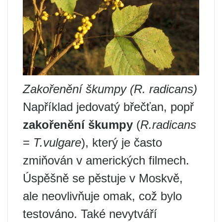
Zakořenění škumpy (R. radicans)
Například jedovatý břečťan, popř
zakořenění škumpy
(
R.radicans
=
T.vulgare
), který je často
zmiňován v amerických filmech.
Úspěšně se pěstuje v Moskvě,
ale neovlivňuje omak, což bylo
testováno. Také nevytváří