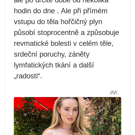
hodin do dne . Ale při přímém
vstupu do těla hořčičný plyn
působí stoprocentně a způsobuje
revmatické bolesti v celém těle,
srdeční poruchy, záněty
lymfatických tkání a další
„radosti“.