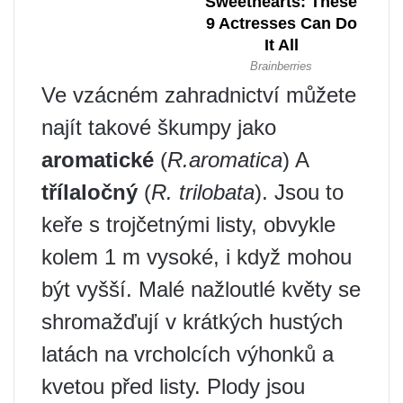
Ve vzácném zahradnictví můžete
najít takové škumpy jako
aromatické
(
R.aromatica
) A
třílaločný
(
R. trilobata
). Jsou to
keře s trojčetnými listy, obvykle
kolem 1 m vysoké, i když mohou
být vyšší. Malé nažloutlé květy se
shromažďují v krátkých hustých
latách na vrcholcích výhonků a
kvetou před listy. Plody jsou