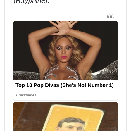
(
R.typhina
).