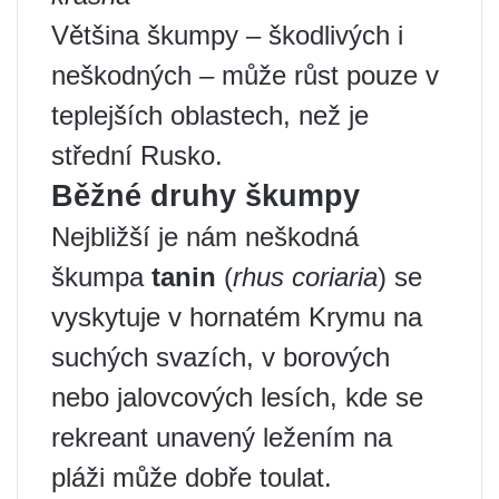
Většina škumpy – škodlivých i
neškodných – může růst pouze v
teplejších oblastech, než je
střední Rusko.
Běžné druhy škumpy
Nejbližší je nám neškodná
škumpa
tanin
(
rhus coriaria
) se
vyskytuje v hornatém Krymu na
suchých svazích, v borových
nebo jalovcových lesích, kde se
rekreant unavený ležením na
pláži může dobře toulat.