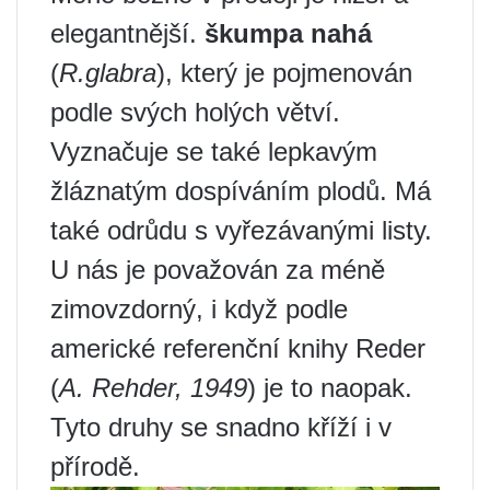
elegantnější.
škumpa nahá
(
R.glabra
), který je pojmenován
podle svých holých větví.
Vyznačuje se také lepkavým
žláznatým dospíváním plodů. Má
také odrůdu s vyřezávanými listy.
U nás je považován za méně
zimovzdorný, i když podle
americké referenční knihy Reder
(
A. Rehder, 1949
) je to naopak.
Tyto druhy se snadno kříží i v
přírodě.