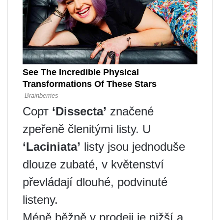
Сорт
‘Dissecta’
značené
zpeřeně členitými listy. U
‘Laciniata’
listy jsou jednoduše
dlouze zubaté, v květenství
převládají dlouhé, podvinuté
listeny.
Méně běžně v prodeji je nižší a