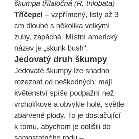
škumpa třílaločná (R. trilobata)
Tříčepel
– vzpřímený, listy až 3
cm dlouhé s několika velkými
zuby, zapáchá. Místní americký
název je „skunk bush“.
Jedovatý druh škumpy
Jedovaté škumpy lze snadno
rozeznat od neškodných: mají
květenství spíše podpažní než
vrcholíkové a obvykle holé, světle
zbarvené plody. To je dostačující
k tomu, abychom je odlišili do
samostatného rodu –