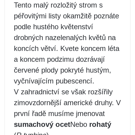
Tento malý rozložitý strom s
péřovitými listy okamžitě poznáte
podle hustého květenství
drobných nazelenalých květů na
koncích větví. Kvete koncem léta
a koncem podzimu dozrávají
červené plody pokryté hustým,
vyčnívajícím pubescencí.
V zahradnictví se však rozšířily
zimovzdornější americké druhy. V
první řadě musíme jmenovat
sumachový ocet
Nebo
rohatý