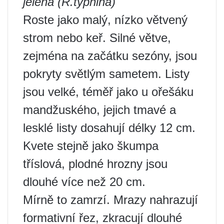
jelena (R.typhina)
Roste jako malý, nízko větvený
strom nebo keř. Silné větve,
zejména na začátku sezóny, jsou
pokryty světlým sametem. Listy
jsou velké, téměř jako u ořešáku
mandžuského, jejich tmavé a
lesklé listy dosahují délky 12 cm.
Kvete stejně jako škumpa
tříslová, plodné hrozny jsou
dlouhé více než 20 cm.
Mírně to zamrzí. Mrazy nahrazují
formativní řez, zkracují dlouhé