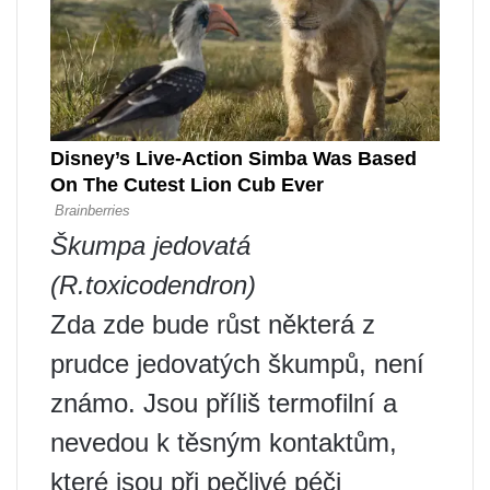
Škumpa jedovatá
(R.toxicodendron)
Zda zde bude růst některá z
prudce jedovatých škumpů, není
známo. Jsou příliš termofilní a
nevedou k těsným kontaktům,
které jsou při pečlivé péči