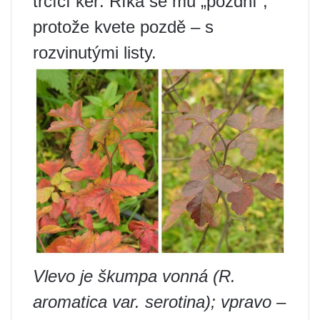
trčící keř. Říká se mu „pozdní“,
protože kvete pozdě – s
rozvinutými listy.
Vlevo je škumpa vonná (R.
aromatica var. serotina); vpravo –