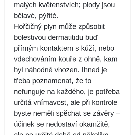
malých květenstvích; plody jsou
bělavé, pýřité.
Hořčičný plyn může způsobit
bolestivou dermatitidu buď
přímým kontaktem s kůží, nebo
vdechováním kouře z ohně, kam
byl náhodně vhozen. Ihned je
třeba poznamenat, že to
nefunguje na každého, je potřeba
určitá vnímavost, ale při kontrole
byste neměli spěchat se závěry –
účinek se nedostaví okamžitě,
ale po určité době od několika