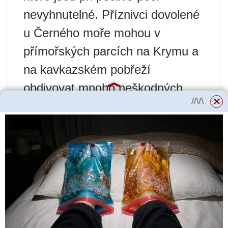
nevyhnutelné. Příznivci dovolené
u Černého moře mohou v
přímořských parcích na Krymu a
na kavkazském pobřeží
obdivovat mnoho neškodných
škumpů a nepříliš zlých
toxikodendronů a ty nejstrašnější
jsou chovány v místních
botanických zahradách.
mezi nimi
lak škumpy
(
R.vernix
=
R.venenata
=
Toxicodendron
vernix
), který obývá vlhké,