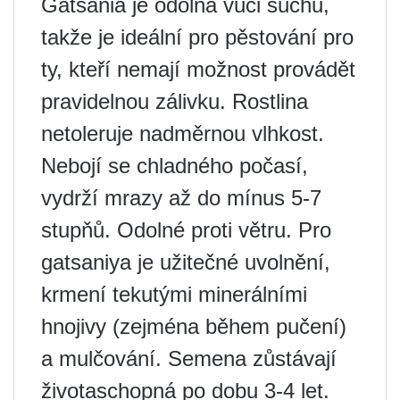
Gatsania je odolná vůči suchu,
takže je ideální pro pěstování pro
ty, kteří nemají možnost provádět
pravidelnou zálivku. Rostlina
netoleruje nadměrnou vlhkost.
Nebojí se chladného počasí,
vydrží mrazy až do mínus 5-7
stupňů. Odolné proti větru. Pro
gatsaniya je užitečné uvolnění,
krmení tekutými minerálními
hnojivy (zejména během pučení)
a mulčování. Semena zůstávají
životaschopná po dobu 3-4 let.