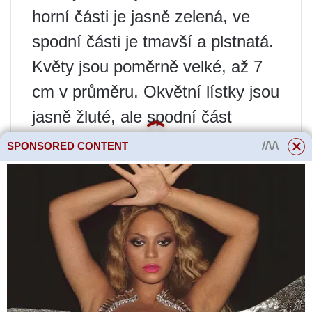
horní části je jasně zelená, ve
spodní části je tmavší a plstnatá.
Květy jsou poměrně velké, až 7
cm v průměru. Okvětní lístky jsou
jasně žluté, ale spodní část
pupenů rákosu je tmavě hnědá.
SPONSORED CONTENT
Gazania drsná nebo lesklá
(Gazania rigens, Gazania
splendens)
Gatsania rough je kompaktní keř
vysoký až 25 cm. Květenství jsou
velká 5-6 cm. Rákosová a
trubkovité pupeny jsou natřeny v