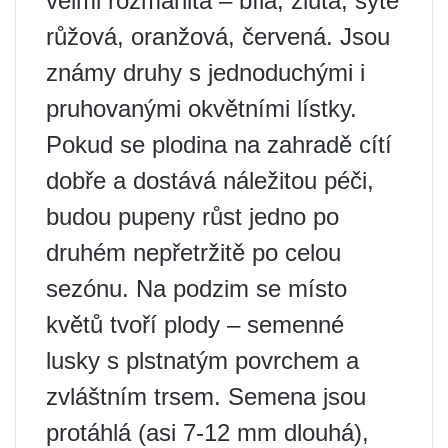
velmi rozmanitá – bílá, žlutá, sytě
růžová, oranžová, červená. Jsou
známy druhy s jednoduchými i
pruhovanými okvětními lístky.
Pokud se plodina na zahradě cítí
dobře a dostává náležitou péči,
budou pupeny růst jedno po
druhém nepřetržitě po celou
sezónu. Na podzim se místo
květů tvoří plody – semenné
lusky s plstnatým povrchem a
zvláštním trsem. Semena jsou
protáhlá (asi 7-12 mm dlouhá),