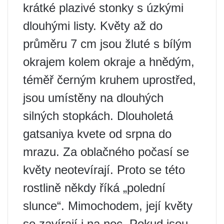
krátké plazivé stonky s úzkými
dlouhými listy. Květy až do
průměru 7 cm jsou žluté s bílým
okrajem kolem okraje a hnědým,
téměř černým kruhem uprostřed,
jsou umístěny na dlouhých
silných stopkách. Dlouholetá
gatsaniya kvete od srpna do
mrazu. Za oblačného počasí se
květy neotevírají. Proto se této
rostlině někdy říká „polední
slunce“. Mimochodem, její květy
se zavírají i na noc. Pokud jsou