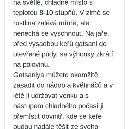
na světlé, chladné místo s
teplotou 8-10 stupňů. V zimě se
rostlina zalévá mírně, ale
nenechá se vyschnout. Na jaře,
před výsadbou keřů gatsani do
otevřené půdy, se výhonky zkrátí
na polovinu.
Gatsaniya můžete okamžitě
zasadit do nádob a květináčů a v
létě ji udržovat venku a s
nástupem chladného počasí ji
přemístit dovnitř, kde se keře
budou nadále těšit ze svého