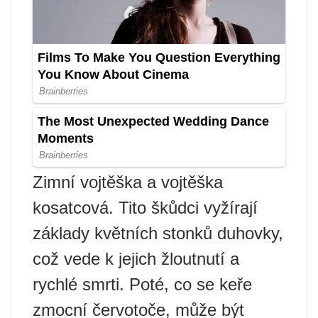
Zimní vojtěška a vojtěška
kosatcová. Tito škůdci vyžírají
základy květních stonků duhovky,
což vede k jejich žloutnutí a
rychlé smrti. Poté, co se keře
zmocní červotoče, může být