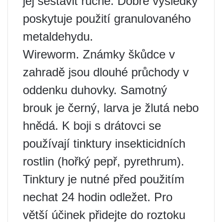
jej sestavit ručně. Dobré výsledky
poskytuje použití granulovaného
metaldehydu.
Wireworm. Známky škůdce v
zahradě jsou dlouhé průchody v
oddenku duhovky. Samotný
brouk je černý, larva je žlutá nebo
hnědá. K boji s drátovci se
používají tinktury insekticidních
rostlin (hořký pepř, pyrethrum).
Tinktury je nutné před použitím
nechat 24 hodin odležet. Pro
větší účinek přidejte do roztoku