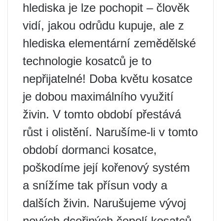
hlediska je lze pochopit – člověk
vidí, jakou odrůdu kupuje, ale z
hlediska elementární zemědělské
technologie kosatců je to
nepřijatelné! Doba květu kosatce
je dobou maximálního využití
živin. V tomto období přestává
růst i olistění. Narušíme-li v tomto
období dormanci kosatce,
poškodíme její kořenový systém
a snížíme tak přísun vody a
dalších živin. Narušujeme vývoj
nových dceřiných čepelí kosatců,