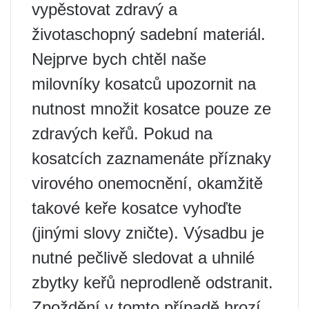
vypěstovat zdravý a
životaschopný sadební materiál.
Nejprve bych chtěl naše
milovníky kosatců upozornit na
nutnost množit kosatce pouze ze
zdravých keřů. Pokud na
kosatcích zaznamenáte příznaky
virového onemocnění, okamžitě
takové keře kosatce vyhoďte
(jinými slovy zničte). Výsadbu je
nutné pečlivě sledovat a uhnilé
zbytky keřů neprodleně odstranit.
Zpoždění v tomto případě hrozí