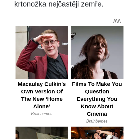
krtonožka nejčastěji zemře.