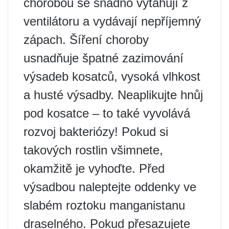
chorobou se snadno vytahují z
ventilátoru a vydávají nepříjemný
zápach. Šíření choroby
usnadňuje špatné zazimování
výsadeb kosatců, vysoká vlhkost
a husté výsadby. Neaplikujte hnůj
pod kosatce – to také vyvolává
rozvoj bakteriózy! Pokud si
takových rostlin všimnete,
okamžitě je vyhoďte. Před
výsadbou naleptejte oddenky ve
slabém roztoku manganistanu
draselného. Pokud přesazujete