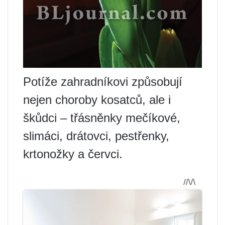
Potíže zahradníkovi způsobují
nejen choroby kosatců, ale i
škůdci – třásněnky mečíkové,
slimáci, drátovci, pestřenky,
krtonožky a červci.