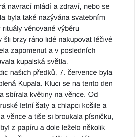
rá navrací mládí a zdraví, nebo se
ala byla také nazývána svatebním
 rituály věnované výběru
šli brzy ráno lidé nakupovat léčivé
cela zapomenut a v posledních
vala kupalská světla.
dic našich předků, 7. července byla
lená Kupala. Kluci se na tento den
ta sbírala květiny na věnce. Od
uské letní šaty a chlapci košile a
a věnce a tiše si broukala písničku,
byl z papíru a dole leželo několik