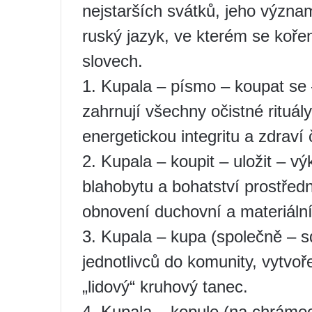
nejstarších svátků, jeho význam
ruský jazyk, ve kterém se ko
slovech.
1. Kupala – písmo – koupat se 
zahrnují všechny očistné rituály
energetickou integritu a zdraví 
2. Kupala – koupit – uložit – 
blahobytu a bohatství prostředn
obnovení duchovní a materiáln
3. Kupala – kupa (společně – 
jednotlivců do komunity, vytvoře
„lidový“ kruhový tanec.
4. Kupala – kopule (na chrámec