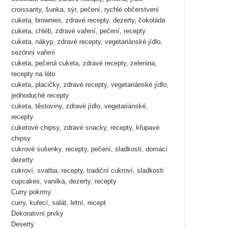
croissanty, šunka, sýr, pečení, rychlé občerstvení
cuketa, brownies, zdravé recepty, dezerty, čokoláda
cuketa, chléb, zdravé vaření, pečení, recepty
cuketa, nákyp, zdravé recepty, vegetariánské jídlo,
sezónní vaření
cuketa, pečená cuketa, zdravé recepty, zelenina,
recepty na léto
cuketa, placičky, zdravé recepty, vegetariánské jídlo,
jednoduché recepty
cuketa, těstoviny, zdravé jídlo, vegetariánské,
recepty
cuketové chipsy, zdravé snacky, recepty, křupavé
chipsy
cukrové sušenky, recepty, pečení, sladkosti, domácí
dezerty
cukroví, svatba, recepty, tradiční cukroví, sladkosti
cupcakes, vanilka, dezerty, recepty
Curry pokrmy
curry, kuřecí, salát, letní, recept
Dekorativní prvky
Deserty