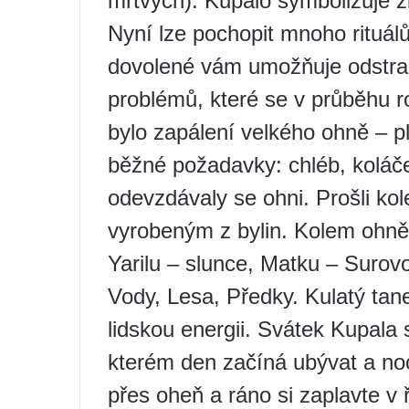
mrtvých). Kupalo symbolizuje ž
Nyní lze pochopit mnoho rituál
dovolené vám umožňuje odstran
problémů, které se v průběhu r
bylo zapálení velkého ohně – p
běžné požadavky: chléb, koláče, 
odevzdávaly se ohni. Prošli ko
vyrobeným z bylin. Kolem ohně t
Yarilu – slunce, Matku – Surov
Vody, Lesa, Předky. Kulatý tane
lidskou energii. Svátek Kupala 
kterém den začíná ubývat a noc
přes oheň a ráno si zaplavte v 