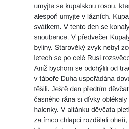
umyjte se kupalskou rosou, kte
alespoň umyjte v lázních. Kup
svátkem. V tento den se konaly
snoubence. V předvečer Kupaly 
byliny. Starověký zvyk nebyl z
letech se po celé Rusi rozsvěco
Aniž bychom se odchýlili od tra
v táboře Duha uspořádána dovo
těšili. Ještě den předtím děvča
časného rána si dívky oblékaly r
halenky. V altánku děvčata pletl
zatímco chlapci rozdělali oheň, 