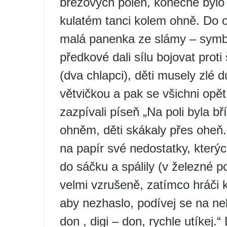
březových polen, konečně bylo v
kulatém tanci kolem ohně. Do o
malá panenka ze slámy – symbo
předkové dali sílu bojovat proti
(dva chlapci), děti musely zlé 
větvičkou a pak se všichni opět
zazpívali píseň „Na poli byla bř
ohněm, děti skákaly přes oheň.
na papír své nedostatky, kterýc
do sáčku a spálily (v železné po
velmi vzrušeně, zatímco hráči k
aby nezhaslo, podívej se na nebe
don , digi – don, rychle utíkej.“