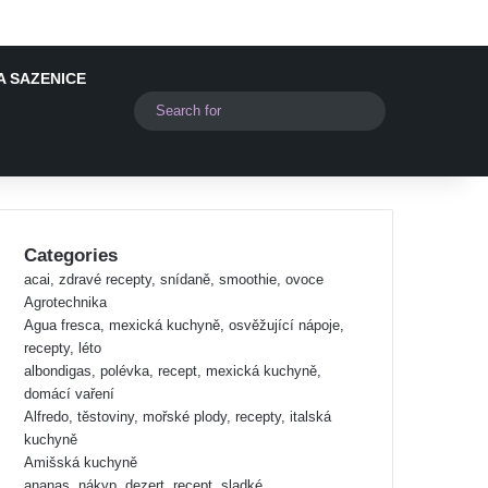
A SAZENICE
Switch skin
Search
for
Categories
acai, zdravé recepty, snídaně, smoothie, ovoce
Agrotechnika
Agua fresca, mexická kuchyně, osvěžující nápoje,
recepty, léto
albondigas, polévka, recept, mexická kuchyně,
domácí vaření
Alfredo, těstoviny, mořské plody, recepty, italská
kuchyně
Amišská kuchyně
ananas, nákyp, dezert, recept, sladké