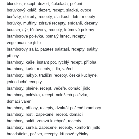
blondies, recept, dezert, čokoláda, pečení
borůvkový koláč, dezert, recept, sladké, ovoce
borůvky, dezerty, recepty, sladkosti, letní recepty
borůvky, muffiny, zdravé recepty, snídaně, dezerty
boursin, sýr, těstoviny, recepty, krémové pokrmy
bramborová polévka, pomalý hrnec, recepty,
vegetariánské jídlo
bramborový salát, patates salatasi, recepty, saláty,
přílohy
brambory, kaše, instant pot, rychlý recept, příloha
brambory, kaše, recepty, jídlo, vaření
brambory, nákyp, tradiční recepty, česká kuchyně,
jednoduché recepty
brambory, plněné, recept, večeře, domácí jídlo
brambory, polévka, recept, naložená polévka,
domácí vaření
brambory, přílohy, recepty, dvakrát pečené brambory
brambory, rösti, zapékané, recept, domácí
brambory, salát, zdravá kuchyně, recepty
brambory, šunka, zapečené, recepty, komfortní jídlo
breadsticks, pečivo, recepty, křupavé tyčinky