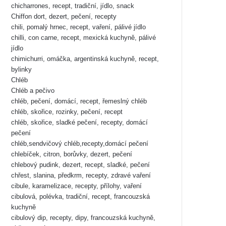
chicharrones, recept, tradiční, jídlo, snack
Chiffon dort, dezert, pečení, recepty
chili, pomalý hrnec, recept, vaření, pálivé jídlo
chilli, con carne, recept, mexická kuchyně, pálivé
jídlo
chimichurri, omáčka, argentinská kuchyně, recept,
bylinky
Chléb
Chléb a pečivo
chléb, pečení, domácí, recept, řemeslný chléb
chléb, skořice, rozinky, pečení, recept
chléb, skořice, sladké pečení, recepty, domácí
pečení
chléb,sendvičový chléb,recepty,domácí pečení
chlebíček, citron, borůvky, dezert, pečení
chlebový pudink, dezert, recept, sladké, pečení
chřest, slanina, předkrm, recepty, zdravé vaření
cibule, karamelizace, recepty, přílohy, vaření
cibulová, polévka, tradiční, recept, francouzská
kuchyně
cibulový dip, recepty, dipy, francouzská kuchyně,