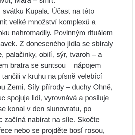
ivot, Mara – smrt.
ů svátku Kupala. Účast na této
it velké množství komplexů a
oku nahromadily. Povinným rituálem
lavek. Z doneseného jídla se sbíraly
palačinky, obilí, sýr, tvaroh – a
lem bratra se suritsou – nápojem
ančili v kruhu na písně velebící
ou Zemi, Síly přírody – duchy Ohně,
c spojuje lidi, vyrovnává a posiluje
se konal v den slunovratu, po
 začíná nabírat na síle. Skočte
řece nebo se projděte bosí rosou,