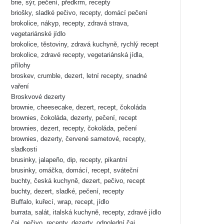
brie, sýr, pečení, předkrm, recepty
briošky, sladké pečivo, recepty, domácí pečení
brokolice, nákyp, recepty, zdravá strava,
vegetariánské jídlo
brokolice, těstoviny, zdravá kuchyně, rychlý recept
brokolice, zdravé recepty, vegetariánská jídla,
přílohy
broskev, crumble, dezert, letní recepty, snadné
vaření
Broskvové dezerty
brownie, cheesecake, dezert, recept, čokoláda
brownies, čokoláda, dezerty, pečení, recept
brownies, dezert, recepty, čokoláda, pečení
brownies, dezerty, červené sametové, recepty,
sladkosti
brusinky, jalapeño, dip, recepty, pikantní
brusinky, omáčka, domácí, recept, sváteční
buchty, česká kuchyně, dezert, pečivo, recept
buchty, dezert, sladké, pečení, recepty
Buffalo, kuřecí, wrap, recept, jídlo
burrata, salát, italská kuchyně, recepty, zdravé jídlo
čaj, pečivo, recepty, dezerty, odpolední čaj