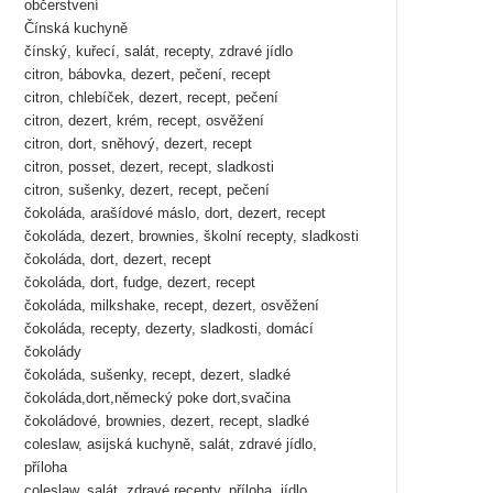
občerstvení
Čínská kuchyně
čínský, kuřecí, salát, recepty, zdravé jídlo
citron, bábovka, dezert, pečení, recept
citron, chlebíček, dezert, recept, pečení
citron, dezert, krém, recept, osvěžení
citron, dort, sněhový, dezert, recept
citron, posset, dezert, recept, sladkosti
citron, sušenky, dezert, recept, pečení
čokoláda, arašídové máslo, dort, dezert, recept
čokoláda, dezert, brownies, školní recepty, sladkosti
čokoláda, dort, dezert, recept
čokoláda, dort, fudge, dezert, recept
čokoláda, milkshake, recept, dezert, osvěžení
čokoláda, recepty, dezerty, sladkosti, domácí
čokolády
čokoláda, sušenky, recept, dezert, sladké
čokoláda,dort,německý poke dort,svačina
čokoládové, brownies, dezert, recept, sladké
coleslaw, asijská kuchyně, salát, zdravé jídlo,
příloha
coleslaw, salát, zdravé recepty, příloha, jídlo