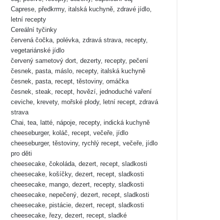
Caprese, předkrmy, italská kuchyně, zdravé jídlo,
letní recepty
Cereální tyčinky
červená čočka, polévka, zdravá strava, recepty,
vegetariánské jídlo
červený sametový dort, dezerty, recepty, pečení
česnek, pasta, máslo, recepty, italská kuchyně
česnek, pasta, recept, těstoviny, omáčka
česnek, steak, recept, hovězí, jednoduché vaření
ceviche, krevety, mořské plody, letní recept, zdravá
strava
Chai, tea, latté, nápoje, recepty, indická kuchyně
cheeseburger, koláč, recept, večeře, jídlo
cheeseburger, těstoviny, rychlý recept, večeře, jídlo
pro děti
cheesecake, čokoláda, dezert, recept, sladkosti
cheesecake, košíčky, dezert, recept, sladkosti
cheesecake, mango, dezert, recepty, sladkosti
cheesecake, nepečený, dezert, recept, sladkosti
cheesecake, pistácie, dezert, recept, sladkosti
cheesecake, řezy, dezert, recept, sladké