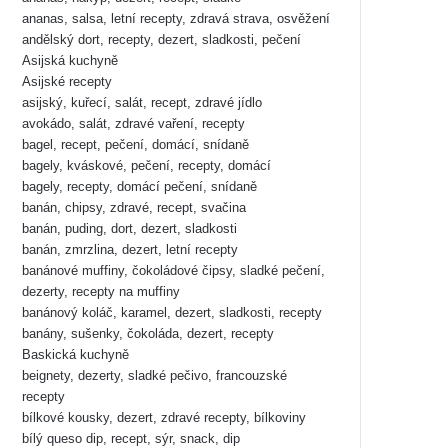
ananas, salsa, letní recepty, zdravá strava, osvěžení
andělský dort, recepty, dezert, sladkosti, pečení
Asijská kuchyně
Asijské recepty
asijský, kuřecí, salát, recept, zdravé jídlo
avokádo, salát, zdravé vaření, recepty
bagel, recept, pečení, domácí, snídaně
bagely, kváskové, pečení, recepty, domácí
bagely, recepty, domácí pečení, snídaně
banán, chipsy, zdravé, recept, svačina
banán, puding, dort, dezert, sladkosti
banán, zmrzlina, dezert, letní recepty
banánové muffiny, čokoládové čipsy, sladké pečení,
dezerty, recepty na muffiny
banánový koláč, karamel, dezert, sladkosti, recepty
banány, sušenky, čokoláda, dezert, recepty
Baskická kuchyně
beignety, dezerty, sladké pečivo, francouzské
recepty
bílkové kousky, dezert, zdravé recepty, bílkoviny
bílý queso dip, recept, sýr, snack, dip