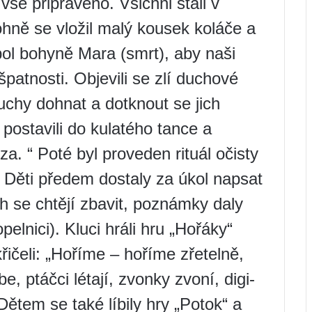
še připraveno. Všichni stáli v
hně se vložil malý kousek koláče a
l bohyně Mara (smrt), aby naši
 špatnosti. Objevili se zlí duchové
duchy dohnat a dotknout se jich
 postavili do kulatého tance a
íza. “ Poté byl proveden rituál očisty
 Děti předem dostaly za úkol napsat
h se chtějí zbavit, poznámky daly
pelnici). Kluci hráli hru „Hořáky“
řičeli: „Hoříme – hoříme zřetelně,
, ptáčci létají, zvonky zvoní, digi-
 Dětem se také líbily hry „Potok“ a