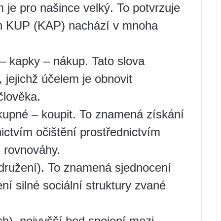
 je pro našince velký. To potvrzuje
řen KUP (KAP) nachází v mnoha
– kapky – nákup. Tato slova
, jejichž účelem je obnovit
člověka.
výkupné – koupit. To znamená získání
ictvím očištění prostřednictvím
í rovnováhy.
sdružení). To znamená sjednocení
ní silné sociální struktury zvané
h), nejvyšší bod spojení mezi