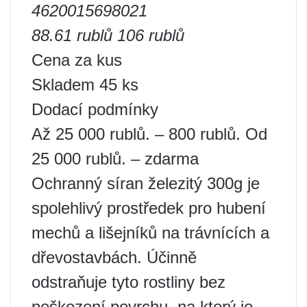
4620015698021
88.61 rublů
106 rublů
Cena za kus
Skladem 45 ks
Dodací podmínky
Až 25 000 rublů. – 800 rublů. Od
25 000 rublů. – zdarma
Ochranný síran železitý 300g je
spolehlivý prostředek pro hubení
mechů a lišejníků na trávnících a
dřevostavbách. Účinně
odstraňuje tyto rostliny bez
poškození povrchu, na který je