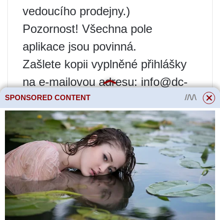
vedoucího prodejny.)
Pozornost! Všechna pole
aplikace jsou povinná.
Zašlete kopii vyplněné přihlášky
na e-mailovou adresu: info@dc-
electro.ru
SPONSORED CONTENT
Připojte fotografie vad nebo
poškození.
Pro kontakt prosím uveďte své
telefonní číslo.
Do 1 pracovního dne Vás
budeme kontaktovat a potvrdíme