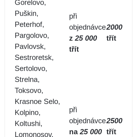
Gorelovo,
Puškin,
při
Peterhof,
objednávce
2000
Pargolovo,
z
25 000
třít
Pavlovsk,
třít
Sestroretsk,
Sertolovo,
Strelna,
Toksovo,
Krasnoe Selo,
při
Kolpino,
objednávce
2500
Koltushi,
na
25 000
třít
Lomonosov,