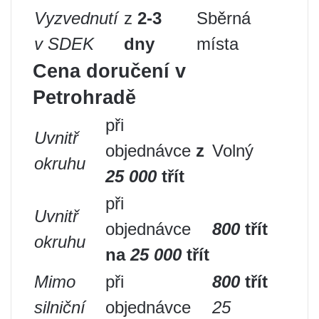
Vyzvednutí
z
2-3
Sběrná
v SDEK
dny
místa
Cena doručení v
Petrohradě
při
Uvnitř
objednávce
z
Volný
okruhu
25 000
třít
při
Uvnitř
objednávce
800
třít
okruhu
na
25 000
třít
Mimo
při
800
třít
silniční
objednávce
25