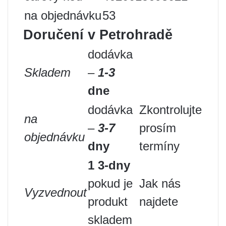
na objednávku
53
Doručení v Petrohradě
dodávka
Skladem
–
1-3
dne
dodávka
Zkontrolujte
na
–
3-7
prosím
objednávku
dny
termíny
1 3-dny
pokud je
Jak nás
Vyzvednout
produkt
najdete
skladem